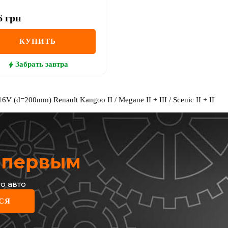
6
грн
КУПИТЬ
Забрать
завтра
6V (d=200mm) Renault Kangoo II / Megane II + III / Scenic II + III
х первым
о авто
СЯ