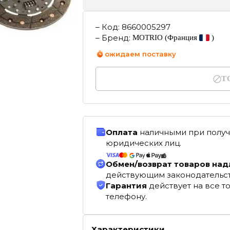
–
Код
:
8660005297
–
Бренд
:
MOTRIO
(Франция
)
ожидаем поставку
Т
Оплата
наличными при получ
юридических лиц.
Обмен/возврат товаров на
действующим законодательс
Гарантия
действует на все т
телефону.
Характеристики