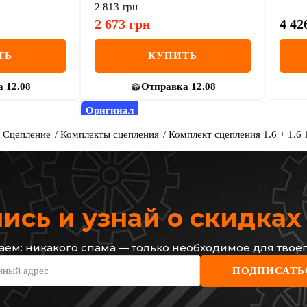
2 813
грн
2 673
грн
4 42
ТЬ
КУПИТЬ
а
12.08
Отправка
12.08
Оригинал
Сцепление
Комплекты сцепления
Комплект сцепления 1.6 + 1.6 1
сь и узнай о скидка
ем: никакого спама — только необходимое для твоег
RENAULT
нный адрес
ПОДПИСАТЬ
 1.6 + 1.6 16V
Комплект сцепления Renault
 Kangoo
Kangoo II 1.6 + 1.6 16V
n 07-/Duster
(d=200mm) реставрация
Код: 77 11 135 374