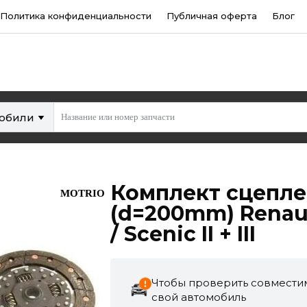
Политика конфиденциальности
Публичная оферта
Блог
мобили
Комплект сцеплени
MOTRIO
(d=200mm) Renault 
/ Scenic II + III
Чтобы проверить совместим
свой автомобиль