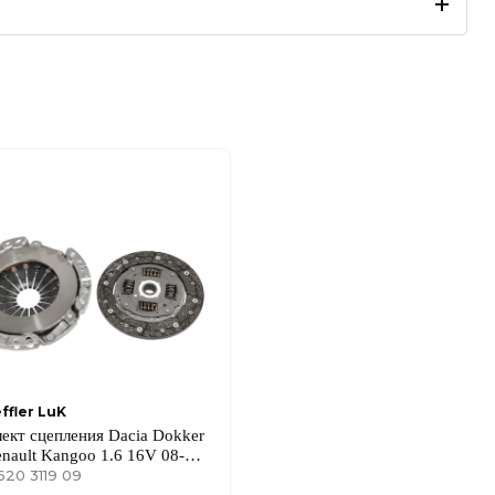
ffler LuK
ект сцепления Dacia Dokker
enault Kangoo 1.6 16V 08-
0mm) 26z
620 3119 09