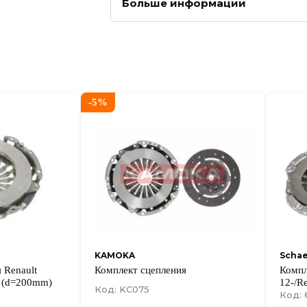
Больше информации
-
5
%
KAMOKA
Schae
 Renault
Комплект сцепления
Компл
- (d=200mm)
12-/R
Код: KC075
(d=20
Код: 