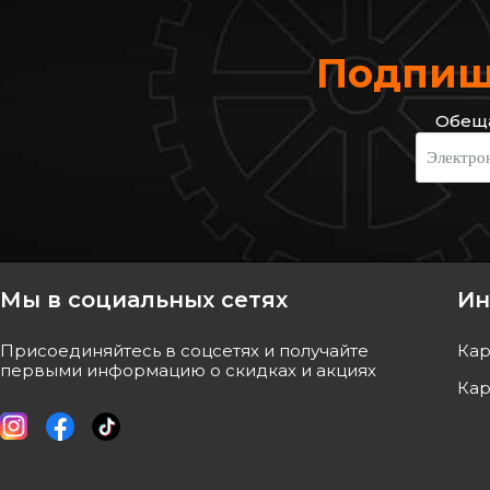
Подпиши
Обеща
RENAULT
Электро
Трос ручника (задний) Renault
Logan 1.5dCi 07- (1665/1495mm)
Код: 60 01 547 169
Мы в социальных сетях
Ин
ОТСУТСТВУЕТ
Присоединяйтесь в соцсетях и получайте
Кар
ожидаем поставку
первыми информацию о скидках и акциях
Кар