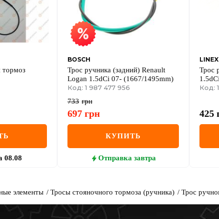
BOSCH
LINEX
й тормоз
Трос ручника (задний) Renault
Трос 
Logan 1.5dCi 07- (1667/1495mm)
1.5dC
Код: 1 987 477 956
Код: 1
733
грн
697
грн
425
ТЬ
КУПИТЬ
а
08.08
Отправка
завтра
ные элементы
Тросы стояночного тормоза (ручника)
Трос ручног