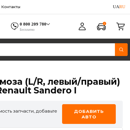
UA
RU
Контакты
0 800 209 780
Бесплатно
моза (L/R, левый/правый)
Renault Sandero I
ость запчасти, добавьте
ДОБАВИТЬ
АВТО