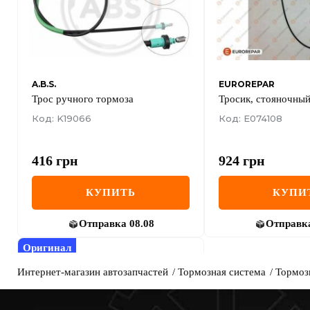
A.B.S.
EUROREPAR
Трос ручного тормоза
Тросик, cтояночны
Код: K19066
Код: E074108
416
грн
924
грн
КУПИТЬ
КУПИ
Отправка
08.08
Отправк
Оригинал
Интернет-магазин автозапчастей
Тормозная система
Тормоз