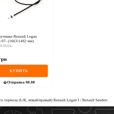
ручника Renault Logan
i 07- (1663/1492 мм)
0.01.04
грн
КУПИТЬ
Отправка
08.08
о тормоза (L/R, левый/правый) Renault Logan I / Renault Sandero I