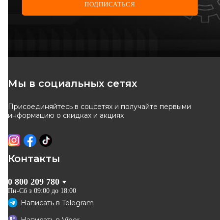
ПОДПИСАТЬСЯ
BOSCH
COFLE
Трос ручного тормоза
Трос ручного тормоза зад.
Kangoo 4x4 01- Л.
Код: 1 987 482 888
Код: 11.6680
(1525/1235)
840
грн
Мы в социальных сетях
798
грн
857
грн
Присоединяйтесь в соцсетях и получайте первыми
КУПИТЬ
КУПИТЬ
информацию о скидках и акциях
Отправка
завтра
Отправка
11.08
Контакты
0 800 209 780
Пн-Сб з 09:00 до 18:00
Написать в
Telegram
LINEX
LPR