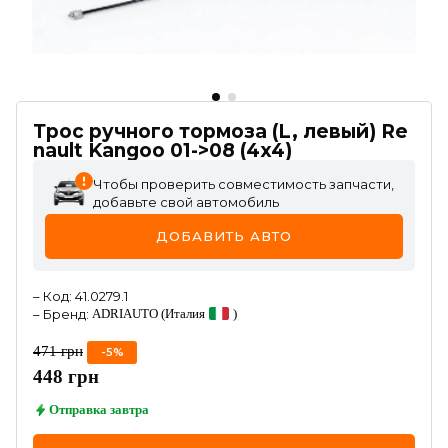
Трос ручного тормоза (L, левый) Re
nault Kangoo 01->08 (4x4)
Чтобы проверить совместимость запчасти,
добавьте свой автомобиль
ДОБАВИТЬ АВТО
–
Код
:
41.0279.1
–
Бренд
:
ADRIAUTO
(Италия
)
471
грн
-
5
%
448
грн
Отправка
завтра