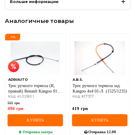
Больше информации
Аналогичные товары
-
5
%
ADRIAUTO
A.B.S.
Трос ручного тормоза (R,
Трос ручного тормоза зад.
правый) Renault Kangoo 01-
Kangoo 4x4 01-Л. (1525/1235)
Код: 41.0280.1
Код: K17317
>08 (4x4)
515
грн
490
грн
419
грн
КУПИТЬ
КУПИТЬ
Отправка
завтра
Отправка
12.08