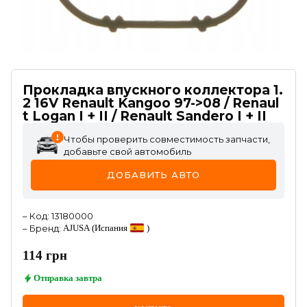
Прокладка впускного коллектора 1.
2 16V Renault Kangoo 97->08 / Renaul
t Logan I + II / Renault Sandero I + II
Чтобы проверить совместимость запчасти,
добавьте свой автомобиль
ДОБАВИТЬ АВТО
–
Код
:
13180000
–
Бренд
:
AJUSA
(Испания
)
114
грн
Отправка
завтра