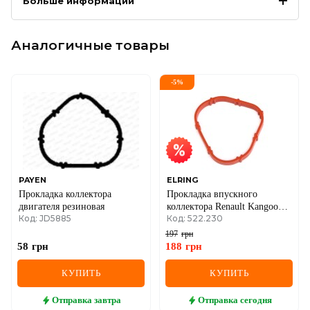
Больше информации
Аналогичные товары
-
5
%
PAYEN
ELRING
Прокладка коллектора
Прокладка впускного
двигателя резиновая
коллектора Renault Kangoo
Код: JD5885
Код: 522.230
1.2 16V 01-
197
грн
58
грн
188
грн
КУПИТЬ
КУПИТЬ
Отправка
завтра
Отправка
сегодня