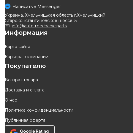
коллектора Renault Kangoo II
коллектора
Написать в
Messenger
Код: 77 01 471 932
Код: 0246830
08->14 1.4 / 1.6 / 1.6 (к-т 4
Украина, Хмельницькая область г.Хмельницкий,
шт)
Староконстантиновское шоссе, 5
info@auto-mechanic.parts
Информация
ОТСУТСТВУЕТ
ОТСУТСТВУЕТ
ожидаем поставку
ожидаем поставку
Карта сайта
Карьера в компании
Покупателю
Возврат товара
Доставка и оплата
О нас
Политика конфиденциальности
Публичная оферта