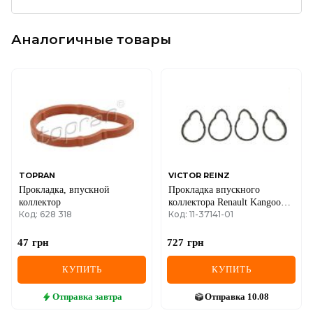
Аналогичные товары
TOPRAN
VICTOR REINZ
Прокладка, впускной
Прокладка впускного
коллектор
коллектора Renault Kangoo
Код: 628 318
Код: 11-37141-01
1.4/1.6i 97- (к-кт),
E7J/K7J/K7M
47
грн
727
грн
КУПИТЬ
КУПИТЬ
Отправка
завтра
Отправка
10.08