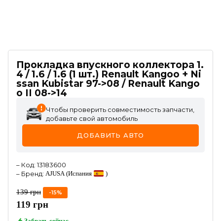
Прокладка впускного коллектора 1.
4 / 1.6 / 1.6 (1 шт.) Renault Kangoo + Ni
ssan Kubistar 97->08 / Renault Kango
o II 08->14
Чтобы проверить совместимость запчасти,
добавьте свой автомобиль
ДОБАВИТЬ АВТО
–
Код
:
13183600
–
Бренд
:
AJUSA
(Испания
)
139
грн
-
15
%
119
грн
Забрать
сейчас