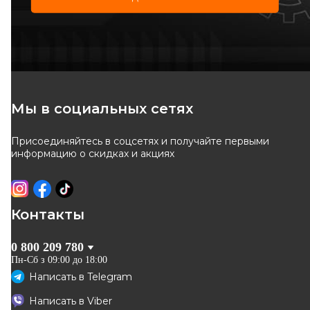
CORTECO
A.Z. Meisterteile
Прокладка впускного
Комплект прокладок, головка
коллектора Renault Kangoo
цилиндра
Код: 026470H
Код: AZMT-52-022-1063
1.4/1.6i 97-
Мы в социальных сетях
141
грн
Присоединяйтесь в соцсетях и получайте первыми
КУПИТЬ
ОТСУТСТВУЕТ
информацию о скидках и акциях
Отправка
10.08
ожидаем поставку
Оригинал
Контакты
0 800 209 780
Пн-Сб з 09:00 до 18:00
Написать в
Telegram
RENAULT
ELWIS ROYAL
Написать в
Viber
Прокладка впускного
Прокладка впускного