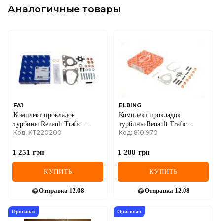
Аналогичные товары
FA1
ELRING
Комплект прокладок
Комплект прокладок
турбины Renault Trafic
турбины Renault Trafic
Код: KT220200
Код: 810.970
2.0DCI 06-
2.0DCI 06-
1 251
грн
1 288
грн
КУПИТЬ
КУПИТЬ
Отправка
12.08
Отправка
12.08
Оригинал
Оригинал