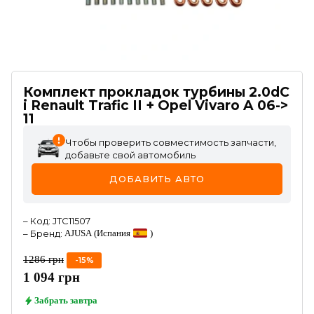
Комплект прокладок турбины 2.0dC
i Renault Trafic II + Opel Vivaro A 06->
11
Чтобы проверить совместимость запчасти,
добавьте свой автомобиль
ДОБАВИТЬ АВТО
–
Код
:
JTC11507
–
Бренд
:
AJUSA
(Испания
)
1286
грн
-
15
%
1 094
грн
Забрать
завтра