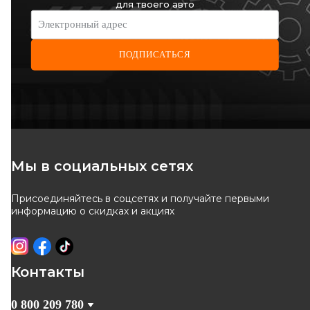
для твоего авто
-
10
%
-
10
%
Оригинал
Электронный адрес
ПОДПИСАТЬСЯ
LPR
RENAULT
Колодки тормозные
Барабанные тормозные
колодки (задние) 203x38 mm,
Код: 07130
Код: 44 06 017 49R
TRW-LUCAS Renault Logan I
900
грн
3 432
грн
Мы в социальных сетях
810
грн
3 089
грн
Присоединяйтесь в соцсетях и получайте первыми
КУПИТЬ
КУПИТЬ
информацию о скидках и акциях
Отправка
08.08
Отправка
08.08
-
10
%
Оригинал
Контакты
0 800 209 780