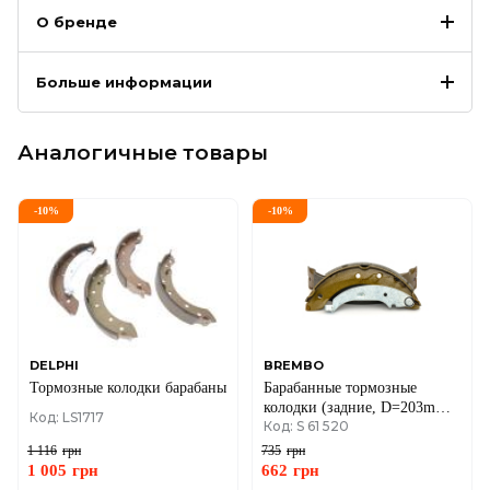
О бренде
Больше информации
Аналогичные товары
-
10
%
-
10
%
DELPHI
BREMBO
Тормозные колодки барабаны
Барабанные тормозные
колодки (задние, D=203mm,
Код: LS1717
Код: S 61 520
ширина=38mm, TRW-
LUCAS) Renault Logan I /
1 116
грн
735
грн
Renault Sandero I
1 005
грн
662
грн