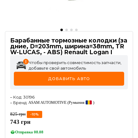
Барабанные тормозные колодки (за
дние, D=203mm, ширина=38mm, TR
W-LUCAS, - ABS) Renault Logan I
Чтобы проверить совместимость запчасти,
добавьте свой автомобиль
ДОБАВИТЬ АВТО
–
Код
:
30196
–
Бренд
:
ASAM AUTOMOTIVE
(Румыния
)
825
грн
-
10
%
743
грн
Отправка
08.08