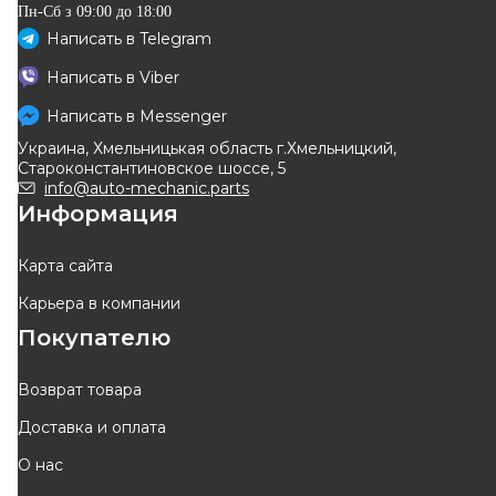
Пн-Сб з 09:00 до 18:00
Написать в
Telegram
FERODO
RENAULT
Написать в
Viber
Комплект тормозных колодок
Барабанные тормозные
из 4 шт. барабанные
колодки (задние)
Написать в
Messenger
Код: FSB519
Код: 44 0A 072 08R
Украина, Хмельницькая область г.Хмельницкий,
1 043
грн
Староконстантиновское шоссе, 5
939
грн
info@auto-mechanic.parts
Информация
КУПИТЬ
ОТСУТСТВУЕТ
Отправка
10.08
ожидаем поставку
Карта сайта
Карьера в компании
Покупателю
Возврат товара
Доставка и оплата
JURID
TRW
О нас
JURID RENAULT Щеки
Тормозные колодки