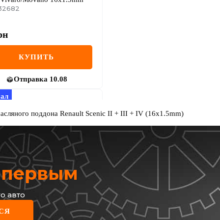
32682
рн
КУПИТЬ
Отправка
10.08
ал
сляного поддона Renault Scenic II + III + IV (16x1.5mm)
х первым
о авто
ULT
СЯ
лива масла Renault Trafic