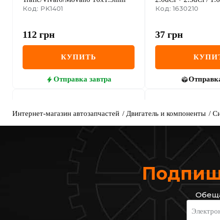
Код: PK1401
Код: 1630210
112
грн
37
грн
КУПИТЬ
КУПИ
Отправка
завтра
Отправк
Интернет-магазин автозапчастей
Двигатель и компоненты
Си
Подпиши
Обеща
Metalcaucho
AIC
Электро
Пробка масляного поддона
Болт слива оливы +