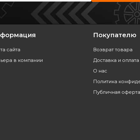
309/405 -96
01- (M16x1.5)
01-(M
Код: 77 03 075 347
Код: 
86
грн
109
формация
Покупателю
ТЬ
КУПИТЬ
та сайта
Возврат товара
а
10.08
Отправка
10.08
ьера в компании
Доставка и оплата
О нас
Политика конфид
Публичная оферт