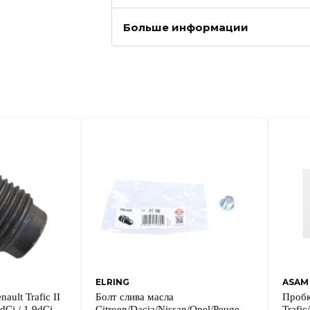
Больше информации
ELRING
ASAM
ault Trafic II
Болт слива масла
Пробк
dCi / 1.9dCi +
Citroen/Dacia/Nissan/Opel/Peugeot/Renault/Volv
Trafi