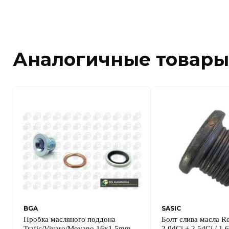
Аналогичные товары
BGA
SASIC
Пробка масляного поддона
Болт слива масла Ren
Trafic/Vivaro/Movano 16x1.5mm
2.0dCi + 2.5dCi / 1.6