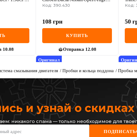
1.9D / 2.2dCi + 2.5dCi / 2.3dCi
(M16x1.5)
Код: 390.430
Код: 
108
грн
50
г
ТЬ
КУПИТЬ
а
10.08
Отправка
12.08
Оригинал
Оригин
стема смазывания двигателя
Пробки и кольца поддона
Пробка ма
сь и узнай о скидка
ем: никакого спама — только необходимое для твоег
RENAULT
RENA
нный адрес
ПОДПИСАТЬ
 шайба Citroen
Болт слива масла Renault Trafic
Болт с