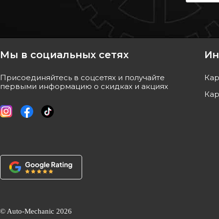
Trafic/Vivaro/Movano 16x1.5mm
BX/Citroen 205/306/
Код: 05655
(M16x1.5)
Код: 52677
105
грн
84
грн
Мы в социальных сетях
Ин
КУПИТЬ
КУПИ
Присоединяйтесь в соцсетях и получайте
Кар
Отправка
10.08
Отправк
первыми информацию о скидках и акциях
Кар
© Auto-Mechanic
CORTECO
2026
3RG