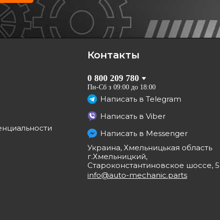
16x1.5) (с магнитом)
77 03 075 348
грн
Контакты
КУПИТЬ
0 800 209 780
Забрать
завтра
Пн-Сб з 09:00 до 18:00
Написать в
Telegram
Написать в
Viber
енциальности
Написать в
Messenger
а
Украина, Хмельницькая область
г.Хмельницкий,
Староконстантиновское шоссе, 5
info@auto-mechanic.parts