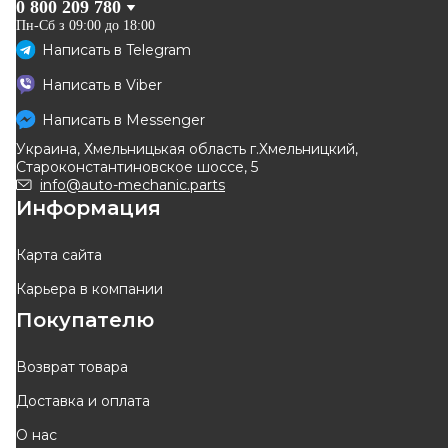
0 800 209 780
Пн-Сб з 09:00 до 18:00
Написать в
Telegram
A.B.S.
GSP
Написать в
Viber
Подшипник ступицы
Подшипник ступицы
передней Renault Master
(передней) Renault Master 98-
Написать в
Messenger
Код: 200176
Код: GK3500
98-/Fiat Ducato 02-
01/Opel Movano 98-
Украина, Хмельницькая область г.Хмельницкий,
(48x49x84)(к-кт)
1 112
грн
1 055
грн
Староконстантиновское шоссе, 5
1 001
грн
950
грн
info@auto-mechanic.parts
Информация
КУПИТЬ
КУПИТЬ
Отправка
10.08
Отправка
завтра
Карта сайта
Карьера в компании
-
10
%
-
15
%
Покупателю
Возврат товара
Доставка и оплата
AIC
KAMOKA
О нас