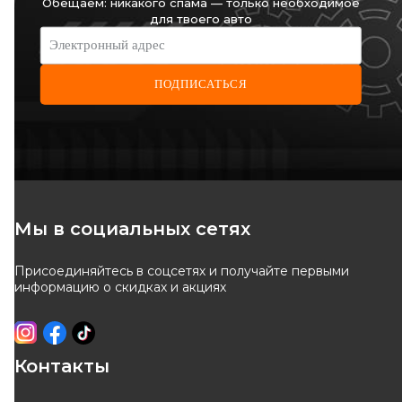
Обещаем: никакого спама — только необходимое
для твоего авто
-
10
%
-
10
%
Электронный адрес
ПОДПИСАТЬСЯ
OPTIMAL
ASAM AUTOMOTIVE
Подшипник колесный
Подшипник ступицы перед.
Renault Master 98-/Fiat Ducato
Код: 701849
Код: 71773
02-
2 005
грн
1 638
грн
Мы в социальных сетях
1 805
грн
1 475
грн
Присоединяйтесь в соцсетях и получайте первыми
КУПИТЬ
КУПИТЬ
информацию о скидках и акциях
Отправка
10.08
Отправка
завтра
-
10
%
-
10
%
Контакты