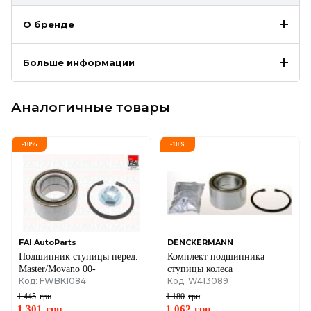
О бренде
Больше информации
Аналогичные товары
-
10
%
-
10
%
FAI AutoParts
DENCKERMANN
Подшипник ступицы перед.
Комплект подшипника
Master/Movano 00-
ступицы колеса
Код: FWBK1084
Код: W413089
1 445
грн
1 180
грн
1 301
грн
1 062
грн