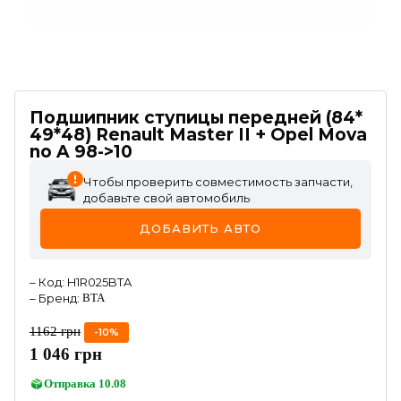
Подшипник ступицы передней (84*
49*48) Renault Master II + Opel Mova
no A 98->10
Чтобы проверить совместимость запчасти,
добавьте свой автомобиль
ДОБАВИТЬ АВТО
–
Код
:
H1R025BTA
–
Бренд
:
BTA
1162
грн
-
10
%
1 046
грн
Отправка
10.08