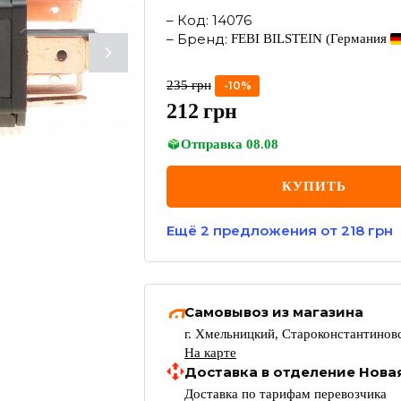
–
Код
:
14076
–
Бренд
:
FEBI BILSTEIN
(Германия
235
грн
-
10
%
212
грн
Отправка
08.08
КУПИТЬ
Ещё
2
предложения
от 218 грн
Самовывоз из магазина
г. Хмельницкий, Староконстантиновс
На карте
Доставка в отделение Нова
Доставка по тарифам перевозчика