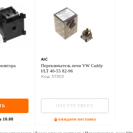
AIC
тилятора
Переключатель печи VW Caddy
I/LT 40-55 82-96
Код: 57303
ТЬ
ОТСУТСТВУЕТ
а
10.08
ожидаем поставку