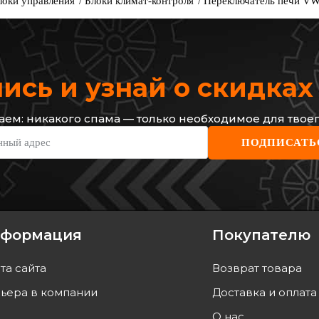
локи управления
Блоки климат-контроля
Переключатель печи VW 
сь и узнай о скидка
ем: никакого спама — только необходимое для твоег
нный адрес
ПОДПИСАТЬ
формация
Покупателю
та сайта
Возврат товара
ьера в компании
Доставка и оплата
О нас