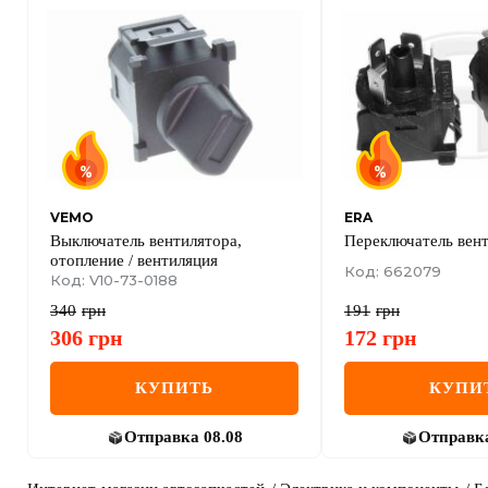
VEMO
ERA
Выключатель вентилятора,
Переключатель вен
отопление / вентиляция
Код: 662079
Код: V10-73-0188
340
грн
191
грн
306
грн
172
грн
КУПИТЬ
КУПИ
Отправка
08.08
Отправк