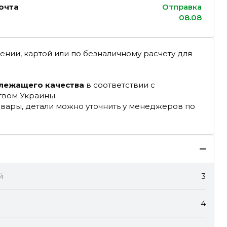
очта
Отправка
08.08
ении, картой или по безналичному расчету для
длежащего качества
в соответствии с
твом Украины.
овары, детали можно уточнить у менеджеров по
й
3
4