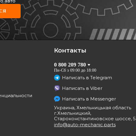
о авто
KA
СЯ
ручного тормоза Renault
/Opel Vivaro 01-
1190205
грн
Контакты
КУПИТЬ
0 800 209 780
Отправка
12.08
Пн-Сб з 09:00 до 18:00
Написать в
Telegram
Написать в
Viber
енциальности
Написать в
Messenger
а
Украина, Хмельницькая область
г.Хмельницкий,
Староконстантиновское шоссе, 5
info@auto-mechanic.parts