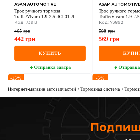
ASAM AUTOMOTIVE
ASAM AUTOMOTIV
Трос ручного тормоза
Трос ручного торм
Trafic/Vivaro 1.9-2.5 dCi 01-Л.
Trafic/Vivaro 1.9-2.
Код: 73913
Код: 73892
465
грн
598
грн
442
грн
569
грн
КУПИТЬ
КУПИ
Отправка
завтра
Отправка
-
15
%
-
5
%
Интернет-магазин автозапчастей
Тормозная система
Тормоз
Подпиши