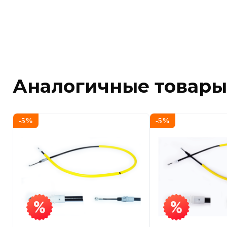
Аналогичные товары
-
5
%
-
5
%