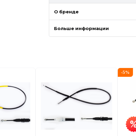
О бренде
Больше информации
-
5
%