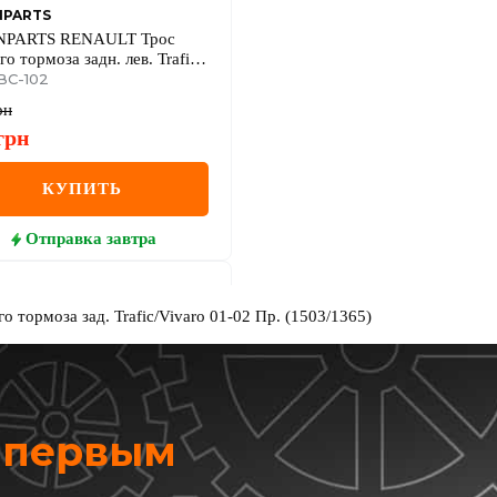
NPARTS
NPARTS RENAULT Трос
о тормоза задн. лев. Trafic
BC-102
рн
грн
КУПИТЬ
Отправка
завтра
о тормоза зад. Trafic/Vivaro 01-02 Пр. (1503/1365)
х первым