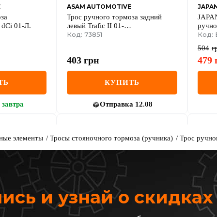
E
ASAM AUTOMOTIVE
JAPA
оза
Трос ручного тормоза задний
JAPA
5 dCi 01-Л.
левый Trafic II 01-
ручног
(1503mm/1365mm) RENAULT
Код: 73851
01-
Код: 
504
г
403
грн
479
ТЬ
КУПИТЬ
завтра
Отправка
12.08
ные элементы
Тросы стояночного тормоза (ручника)
Трос ручног
сь и узнай о скидка