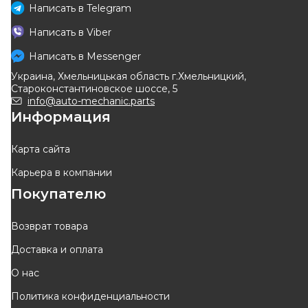
Написать в
Telegram
A.B.S.
LEMFÖRDER
Написать в
Viber
Сайлентблок рычага,
Сайлентблок рычага
передняя ось (передний)
(переднего/спереди) Renault
Написать в
Messenger
Код: 271154
Код: 34969 01
Renault Master III + Opel
Master 10-
Украина, Хмельницькая область г.Хмельницкий,
Movano B 10->
308
грн
834
грн
Староконстантиновское шоссе, 5
278
грн
751
грн
info@auto-mechanic.parts
Информация
КУПИТЬ
КУПИТЬ
Отправка
10.08
Отправка
завтра
Карта сайта
Карьера в компании
-
10
%
-
10
%
Покупателю
Возврат товара
Доставка и оплата
DELPHI
DELPHI
О нас
Сайлентблок рычага
Сайлентблок рычага
Политика конфиденциальности
(переднего/сзади) Renault
(переднего/спереди) Renault