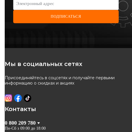
Электронный адрес
ПОДПИСАТЬСЯ
HUTCHINSON
MEYLE
Сайлентблок рычага
Сайлентблок рычага
(переднего/сзади) Renault
(переднего/сзади) Renault
Код: 590233
Код: 16-14 610 0028
Master 2.3 dCi 10-
Master 2.3 dCi 10-
1 664
грн
870
грн
Мы в социальных сетях
1 498
грн
783
грн
Присоединяйтесь в соцсетях и получайте первыми
КУПИТЬ
КУПИТЬ
информацию о скидках и акциях
Отправка
завтра
Отправка
завтра
-
10
%
-
10
%
Контакты
0 800 209 780
Пн-Сб з 09:00 до 18:00