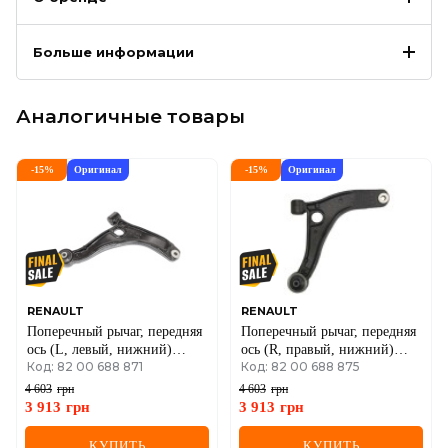
Больше информации
Аналогичные товары
-
15
%
Оригинал
-
15
%
Оригинал
RENAULT
RENAULT
Поперечный рычаг, передняя
Поперечный рычаг, передняя
ось (L, левый, нижний)
ось (R, правый, нижний)
Код: 82 00 688 871
Код: 82 00 688 875
Renault Master III
Renault Master III
4 603
грн
4 603
грн
3 913
грн
3 913
грн
КУПИТЬ
КУПИТЬ