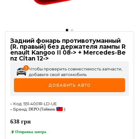
Задний фонарь противотуманный
(R. правый) без держателя лампы R
enault Kangoo II 08-> + Mercedes-Be
nz Citan 12->
Чтобы проверить совместимость запчасти,
добавьте свой автомобиль
ДОБАВИТЬ АВТО
–
Код
:
551-4001R-LD-UE
–
Бренд
:
DEPO
(Тайвань
)
638
грн
Отправка
завтра