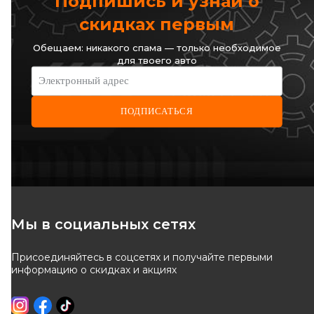
Подпишись и узнай о
КУПИТЬ
ОТСУТСТВУЕТ
скидках первым
Отправка
завтра
ожидаем поставку
Обещаем: никакого спама — только необходимое
для твоего авто
Электронный адрес
ПОДПИСАТЬСЯ
JUMASA
DIEDERICHS
Задний противотуманный
Задний противотуманный
фонарь
фонарь
Код: 42244029
Код: 4414796
Мы в социальных сетях
Присоединяйтесь в соцсетях и получайте первыми
ОТСУТСТВУЕТ
ОТСУТСТВУЕТ
информацию о скидках и акциях
ожидаем поставку
ожидаем поставку