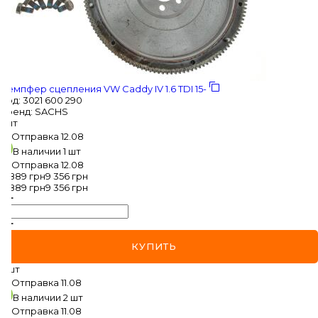
MAZDA
MERCEDES-BENZ
MG
Демпфер сцепления VW Caddy IV 1.6 TDI 15-
MINI
Код
:
3021 600 290
Бренд
:
SACHS
1 шт
MITSUBISHI
Отправка
12.08
В наличии
1 шт
NISSAN
Отправка
12.08
8 889
грн
9 356
грн
OPEL
8 889
грн
9 356
грн
PEUGEOT
POLESTAR
КУПИТЬ
2 шт
PORSCHE
Отправка
11.08
В наличии
2 шт
RAM
Отправка
11.08