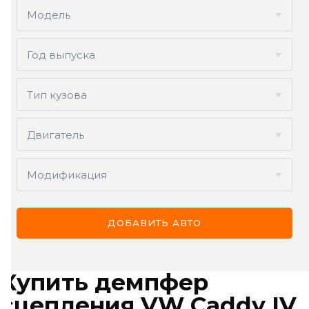
ACURA
Модель
ALFA ROMEO
Год выпуска
AUDI
BMW
Тип кузова
BYD
Двигатель
CADILLAC
Модификация
CHERY
CHEVROLET
ДОБАВИТЬ АВТО
CHRYSLER
CITROËN
Купить
демпфер
DACIA
сцепления VW Caddy IV