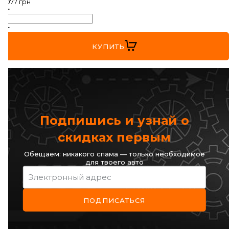
11 077
грн
VW
ZEEKR
КУПИТЬ
Подпишись и узнай о
скидках первым
Обещаем: никакого спама — только необходимое
для твоего авто
Электронный адрес
ПОДПИСАТЬСЯ