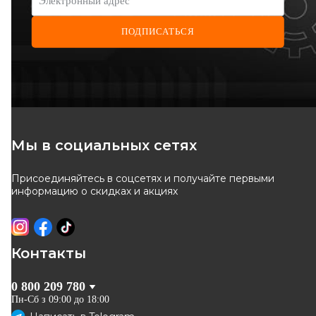
Электронный адрес
ПОДПИСАТЬСЯ
SOLGY
TRISCAN
Подшипник ступицы задней
Подшипникматочины
Renault Trafic 01- (35x68x48)
задний(комплект)Trafic01-
Код: 216079
Код: 8530 10261
(к-кт)
03OPELVivaroTRISCANRENAUL
859
грн
1 152
грн
Мы в социальных сетях
774
грн
1 037
грн
Присоединяйтесь в соцсетях и получайте первыми
КУПИТЬ
КУПИТЬ
информацию о скидках и акциях
Отправка
завтра
Отправка
завтра
-
10
%
-
10
%
Контакты
0 800 209 780
Пн-Сб з 09:00 до 18:00