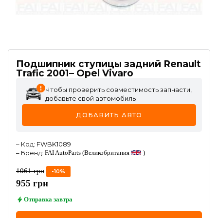
Подшипник ступицы задний Renault
Trafic 2001– Opel Vivaro
Чтобы проверить совместимость запчасти,
добавьте свой автомобиль
ДОБАВИТЬ АВТО
–
Код
:
FWBK1089
–
Бренд
:
FAI AutoParts
(Великобритания
)
1061
грн
-
10
%
955
грн
Отправка
завтра