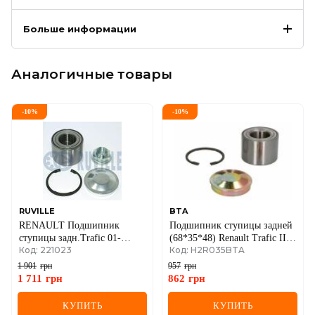
Больше информации
Аналогичные товары
-
10
%
-
10
%
RUVILLE
BTA
RENAULT Подшипник
Подшипник ступицы задней
ступицы задн.Trafic 01-
(68*35*48) Renault Trafic II +
Код: 221023
Код: H2R035BTA
OPEL Vivaro
Opel Vivaro A 01->14 /
Renault Trafic III+ Opel
1 901
грн
957
грн
Vivaro B 14->
1 711
грн
862
грн
КУПИТЬ
КУПИТЬ