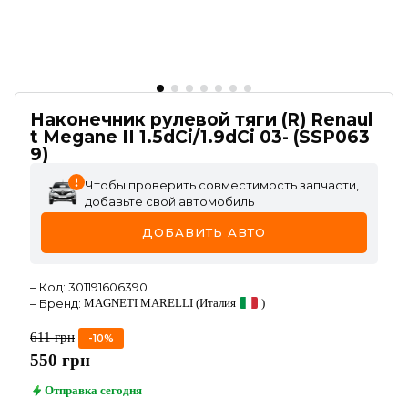
Наконечник рулевой тяги (R) Renaul
t Megane II 1.5dCi/1.9dCi 03- (SSP063
9)
Чтобы проверить совместимость запчасти,
добавьте свой автомобиль
ДОБАВИТЬ АВТО
–
Код
:
301191606390
–
Бренд
:
MAGNETI MARELLI
(Италия
)
611
грн
-
10
%
550
грн
Отправка
сегодня