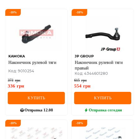
-
10
%
-
10
%
KAMOKA
JP GROUP
Наконечник рулевой тяги
Наконечник рулевой тяги
правый
Код: 9010254
Код: 4344601280
373
грн
615
грн
336
грн
554
грн
КУПИТЬ
КУПИТЬ
Отправка
12.08
Отправка
сегодня
-
10
%
-
10
%