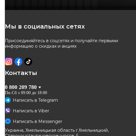
Наконечник рулевой тяги
Наконечник рулевой тяги (R)
Clio III/Megane II 02 Пр.
Renault Megane II/Scenic II
Код: 70574
Код: 91-90447-1
02-
499
грн
743
грн
Мы в социальных сетях
450
грн
669
грн
Присоединяйтесь в соцсетях и получайте первыми
КУПИТЬ
КУПИТЬ
информацию о скидках и акциях
Отправка
сегодня
Отправка
сегодня
-
10
%
-
10
%
Контакты
0 800 209 780
Пн-Сб з 09:00 до 18:00
Написать в
Telegram
FARE SA
TEKNOROT
Написать в
Viber
Наконечник рулевой тяги
Наконечник рулевой тяги
правый
правый Renault Megane
Написать в
Messenger
Код: RD362
Код: R-581
2002–, Scenic 2003–
Украина, Хмельницькая область г.Хмельницкий,
377
грн
458
грн
Староконстантиновское шоссе, 5