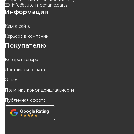
340
грн
413
грн
info@auto-mechanic.parts
Информация
КУПИТЬ
КУПИТЬ
Отправка
12.08
Отправка
сегодня
Карта сайта
Карьера в компании
-
10
%
-
10
%
Покупателю
Возврат товара
Доставка и оплата
APlus
SIDEM
О нас
Наконечник рулевой тяги
Наконечник рулевой тяги
Политика конфиденциальности
Clio III/Megane II 02 Правый
Код: 14521AP
Код: 5835
Публичная оферта
515
грн
782
грн
464
грн
704
грн
КУПИТЬ
КУПИТЬ
Отправка
сегодня
Отправка
10.08