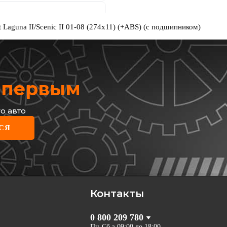
 Laguna II/Scenic II 01-08 (274x11) (+ABS) (с подшипником)
х первым
о авто
PION
СЯ
тормозной задний Renault
a 01–
562184CH-1
грн
2
грн
Контакты
КУПИТЬ
0 800 209 780
Отправка
завтра
Пн-Сб з 09:00 до 18:00