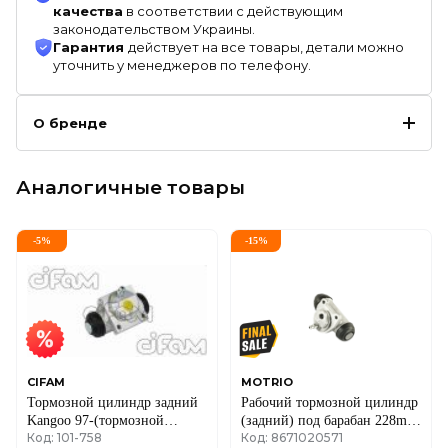
качества
в соответствии с действующим
законодательством Украины.
Гарантия
действует на все товары, детали можно
уточнить у менеджеров по телефону.
О бренде
Аналогичные товары
-
5
%
-
15
%
CIFAM
MOTRIO
Тормозной цилиндр задний
Рабочий тормозной цилиндр
Kangoo 97-(тормозной
(задний) под барабан 228mm
Код: 101-758
Код: 8671020571
барабан 228mm) RENAULT
Renault Kangoo + Nissan