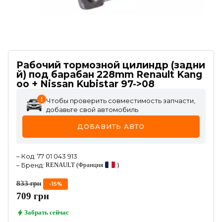
Рабочий тормозной цилиндр (задни
й) под барабан 228mm Renault Kang
oo + Nissan Kubistar 97->08
Чтобы проверить совместимость запчасти,
добавьте свой автомобиль
ДОБАВИТЬ АВТО
–
Код
:
77 01 043 913
–
Бренд
:
RENAULT
(Франция
)
833
грн
-
15
%
709
грн
Забрать
сейчас