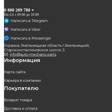
0 800 209 780
Пн-Сб з 09:00 до 18:00
Написать в
Telegram
A.B.S.
BOSCH
Написать в
Viber
Рабочий тормозной цилиндр
Цилиндр тормозной
(задний) под барабан 228mm
(задний) Renault Kangoo
Написать в
Messenger
Код: 62874X
Код: F 026 009 483
Renault Kangoo + Nissan
97-/Nissan Kubistar
Украина, Хмельницькая область г.Хмельницкий,
Kubistar 97->08
03-/Primera 99-01
Староконстантиновское шоссе, 5
358
грн
563
грн
info@auto-mechanic.parts
Информация
КУПИТЬ
КУПИТЬ
Отправка
завтра
Отправка
завтра
Карта сайта
Карьера в компании
Покупателю
Возврат товара
Доставка и оплата