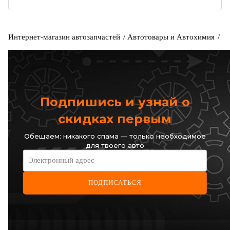
Интернет-магазин автозапчастей
Автотовары и Автохимия
Ав
Подпишись и узнай о
скидках первым
Обещаем: никакого спама — только необходимое
для твоего авто
Электронный адрес
ПОДПИСАТЬСЯ