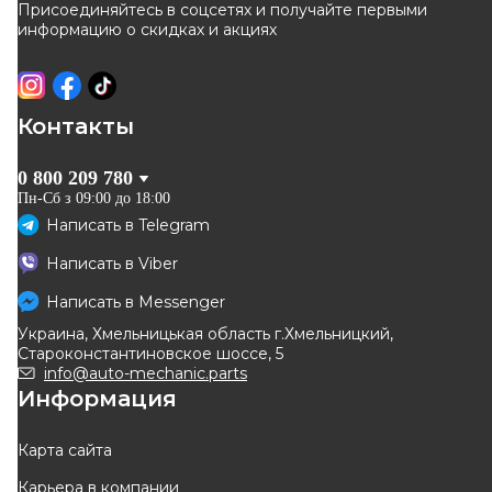
Присоединяйтесь в соцсетях и получайте первыми
ОТСУТСТВУЕТ
ОТСУТСТВУЕТ
информацию о скидках и акциях
ожидаем поставку
ожидаем поставку
Оригинал
Контакты
0 800 209 780
Пн-Сб з 09:00 до 18:00
Написать в
Telegram
NISSAN
Написать в
Viber
Вал рулевой колонки
(кардан, нижняя часть)
Написать в
Messenger
Код: 48820-00Q0D
Украина, Хмельницькая область г.Хмельницкий,
Староконстантиновское шоссе, 5
info@auto-mechanic.parts
Информация
ОТСУТСТВУЕТ
ожидаем поставку
Карта сайта
Карьера в компании