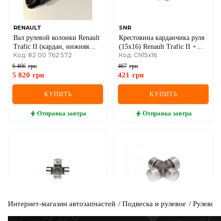
RENAULT
SNR
Вал рулевой колонки Renault
Крестовина карданчика руля
Trafic II (кардан, нижняя
(15x16) Renault Trafic II +
Код: 82 00 762 572
Код: CN15x16
часть)
Opel Vivaro A 01->14 /
Renault Kangoo + Nissan
6 466
грн
467
грн
Kubistar 97->08
5 820
грн
421
грн
КУПИТЬ
КУПИТЬ
Отправка
завтра
Отправка
завтра
Интернет-магазин автозапчастей
Подвеска и рулевое
Рулевое
3RG
AUTOTECHTEILE
Крестовина рулевого кардана
Крестовина карданчика руля