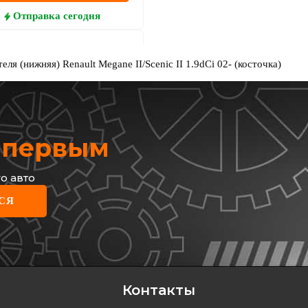
Отправка
сегодня
ля (нижняя) Renault Megane II/Scenic II 1.9dCi 02- (косточка)
х первым
о авто
ROUP
СЯ
ка двигателя Megane
ic II (зад.)
4317902000
рн
грн
Контакты
КУПИТЬ