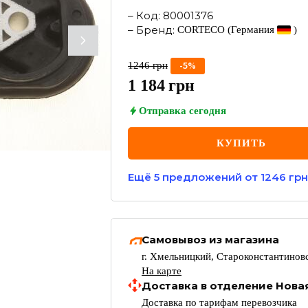
–
Код
:
80001376
–
Бренд
:
CORTECO
(Германия
)
1246
грн
-
5
%
1 184
грн
Отправка
сегодня
КУПИТЬ
Ещё
5
предложений
от 1246 грн
Самовывоз из магазина
г. Хмельницкий, Староконстантиновс
На карте
Доставка в отделение Нова
Доставка по тарифам перевозчика