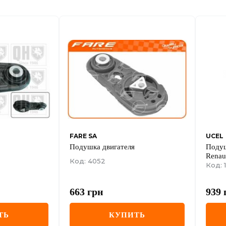
FARE SA
UCEL
Подушка двигателя
Подуш
Renaul
Код: 4052
1.5dCi
Код: 
663
грн
939
ТЬ
КУПИТЬ