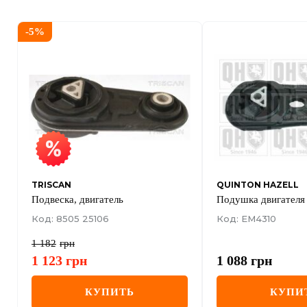
-
5
%
TRISCAN
QUINTON HAZELL
Подвеска, двигатель
Подушка двигателя
Код: 8505 25106
Код: EM4310
1 182
грн
1 123
грн
1 088
грн
КУПИТЬ
КУПИ