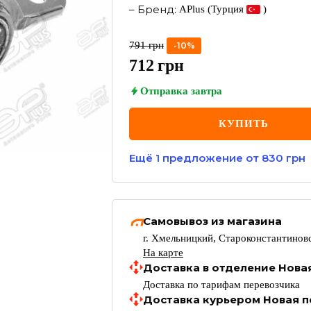
–
Бренд
:
APlus
(Турция
)
791
грн
-
10
%
712
грн
Отправка
завтра
КУПИТЬ
Ещё
1
предложение
от 830 грн
Самовывоз из магазина
г. Хмельницкий, Староконстантиновс
На карте
Доставка в отделение Нова
Доставка по тарифам перевозчика
Доставка курьером Новая п