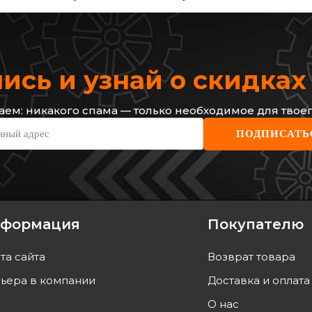
сь и узнай о скидка
ем: никакого спама — только необходимое для твоег
SIDEM
SIDE
нный адрес
ПОДПИСАТЬ
ски
Сайлентблок рычага CHEVROLET
Сайле
Evanda,Epica
CHEVR
Код: 889612
Пр.
Код: 
517
грн
788
г
466
грн
710
формация
Покупателю
ТЬ
КУПИТЬ
та сайта
Возврат товара
завтра
Отправка
завтра
ьера в компании
Доставка и оплата
О нас