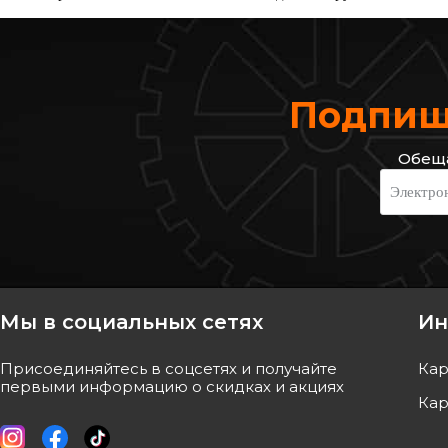
Подпиши
Обеща
MOOG
FEBEST
Электро
Сайлентблок
Сайлентблок подве
Код: DE-SB-8906
Код: CHAB-V200B
597
грн
585
грн
538
грн
527
грн
Мы в социальных сетях
Ин
КУПИТЬ
КУПИ
Присоединяйтесь в соцсетях и получайте
Кар
Отправка
завтра
Отправка
первыми информацию о скидках и акциях
Кар
-
10
%
-
10
%