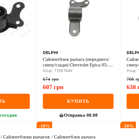
DELPHI
DELP
Сайлентблок рычага (переднего/
Сайле
снизу/сзади) Chevrolet Epica 05-11
снизу
(L)
Код: TD674W
(R)
Код:
674
грн
708
г
607
грн
638
ТЬ
КУПИТЬ
сегодня
Отправка
08.08
-
10
%
-
10
%
Сайлентблоки рычагов
Сайлентблок рычага