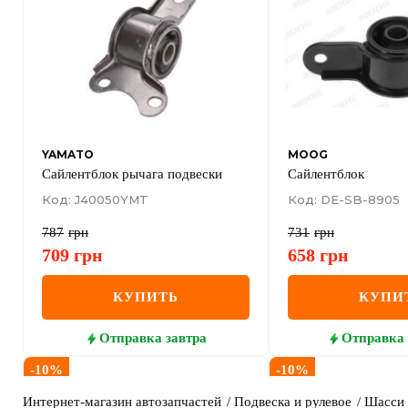
YAMATO
MOOG
Сайлентблок рычага подвески
Сайлентблок
Код: J40050YMT
Код: DE-SB-8905
787
грн
731
грн
709
грн
658
грн
КУПИТЬ
КУПИ
Отправка
завтра
Отправка
-
10
%
-
10
%
Интернет-магазин автозапчастей
Подвеска и рулевое
Шасси