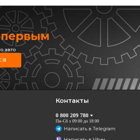
х первым
о авто
M
СЯ
нтблок переднего рычага
OLET Epica/Evanda 06-
889614
рн
грн
Контакты
КУПИТЬ
0 800 209 780
Отправка
завтра
Пн-Сб з 09:00 до 18:00
Написать в
Telegram
Написать в
Viber