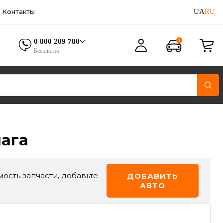
UA
RU
Контакты
0 800 209 780
Бесплатно
ага
ость запчасти, добавьте
ДОБАВИТЬ
АВТО