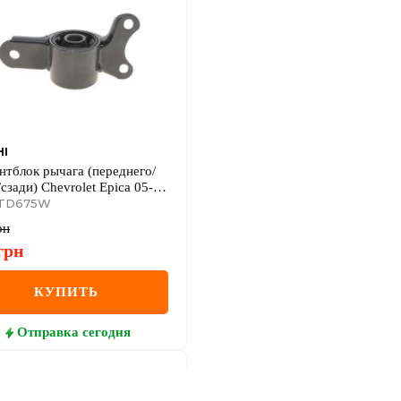
HI
нтблок рычага (переднего/
/сзади) Chevrolet Epica 05-11
 TD675W
рн
грн
КУПИТЬ
Отправка
сегодня