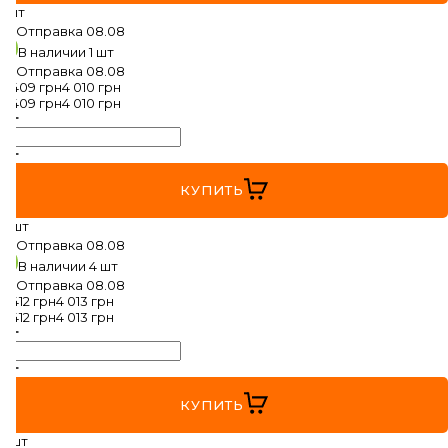
1 шт
Отправка
08.08
RAVON
В наличии
1 шт
Отправка
08.08
RENAULT
3 409
грн
4 010
грн
3 409
грн
4 010
грн
SEAT
SKODA
КУПИТЬ
SMART
4 шт
Отправка
08.08
SSANGYONG
В наличии
4 шт
Отправка
08.08
SUBARU
3 412
грн
4 013
грн
3 412
грн
4 013
грн
SUZUKI
TESLA
КУПИТЬ
TOYOTA
2 шт