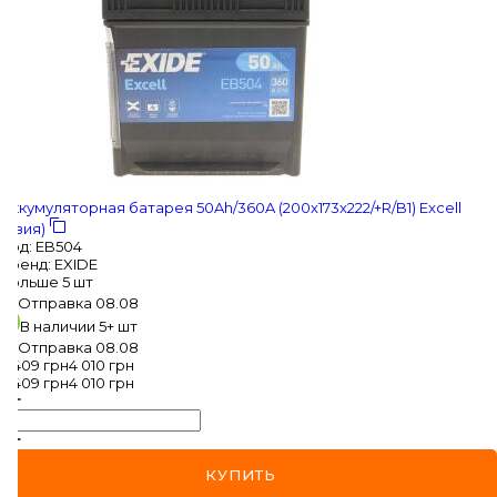
MAZDA
MERCEDES-BENZ
MG
MINI
Аккумуляторная батарея 50Ah/360A (200x173x222/+R/B1) Excell
MITSUBISHI
(Азия)
Код
:
EB504
NISSAN
Бренд
:
EXIDE
больше 5 шт
Отправка
08.08
OPEL
В наличии
5+ шт
Отправка
08.08
PEUGEOT
3 409
грн
4 010
грн
3 409
грн
4 010
грн
POLESTAR
PORSCHE
КУПИТЬ
RAM