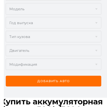
ACURA
Модель
ALFA ROMEO
Год выпуска
AUDI
BMW
Тип кузова
BYD
Двигатель
CADILLAC
Модификация
CHERY
CHEVROLET
ДОБАВИТЬ АВТО
CHRYSLER
CITROËN
Купить
аккумуляторная
DACIA