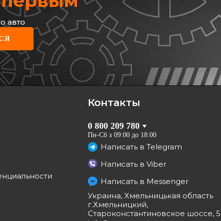
х первым
о авто
DREM
СЯ
ручного тормоза (L/R,
/правый) Renault Megane III
 RM4186
рн
грн
Контакты
КУПИТЬ
0 800 209 780
Отправка
11.08
Пн-Сб з 09:00 до 18:00
Написать в
Telegram
Написать в
Viber
енциальности
Написать в
Messenger
а
Украина, Хмельницькая область
г.Хмельницкий,
Староконстантиновское шоссе, 5