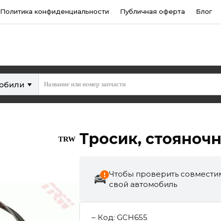
Политика конфиденциальности
Публичная оферта
Блог
мобили
Тросик, cтояноч
TRW
Чтобы проверить совместим
свой автомобиль
–
Код
:
GCH655