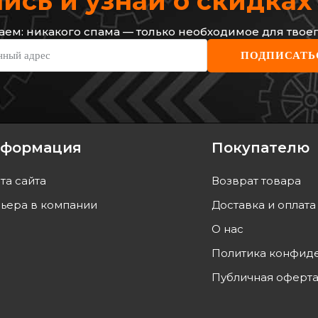
сь и узнай о скидка
ем: никакого спама — только необходимое для твоег
RENAULT
GOO
нный адрес
ПОДПИСАТЬ
за (L/R,
Трос ручника Renault Megane III
Трос 
lt Megane III
08- (1883/1062 мм)
левый
Код: 36 40 000 01R
Код:
1 221
грн
473
г
1 038
грн
426
формация
Покупателю
ТЬ
КУПИТЬ
та сайта
Возврат товара
а
10.08
Отправка
10.08
ьера в компании
Доставка и оплата
О нас
Политика конфид
Публичная оферт