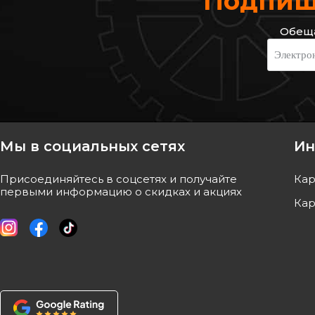
Подпиши
Обеща
BOSCH
ADRIAUTO
Электро
Трос ручника (задний) Renault
Трос ручного тормо
Megane III 08-(1883/1062mm)
левый/правый) Renau
Код: 1 987 482 302
Код: 41.0288.1
1 118
грн
591
грн
1 063
грн
562
грн
Мы в социальных сетях
Ин
КУПИТЬ
КУПИ
Присоединяйтесь в соцсетях и получайте
Кар
Отправка
10.08
Отправк
первыми информацию о скидках и акциях
Кар