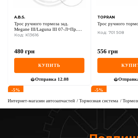
A.B.S.
TOPRAN
Трос ручного тормоза зад.
Трос ручного торм
Megane III/Laguna III 07-Л=Пр.
Код: 701 508
(диск) (1883/1062)
Код: K13616
480
грн
556
грн
КУПИТЬ
КУПИ
Отправка
12.08
Отправк
-
5
%
-
5
%
Интернет-магазин автозапчастей
Тормозная система
Тормоз