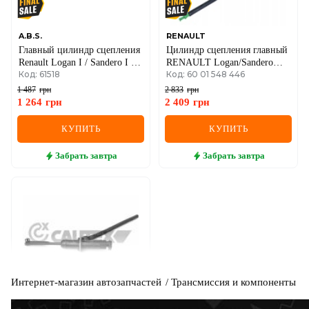
A.B.S.
RENAULT
Главный цилиндр сцепления
Цилиндр сцепления главный
Renault Logan I / Sandero I /
RENAULT Logan/Sandero
Код: 61518
Код: 60 01 548 446
Duster I
1.5dCi/1.6i 05-
1 487
грн
2 833
грн
1 264
грн
2 409
грн
КУПИТЬ
КУПИТЬ
Забрать
завтра
Забрать
завтра
Интернет-магазин автозапчастей
Трансмиссия и компоненты
CAUTEX
Главный цилиндр, система
сцепления