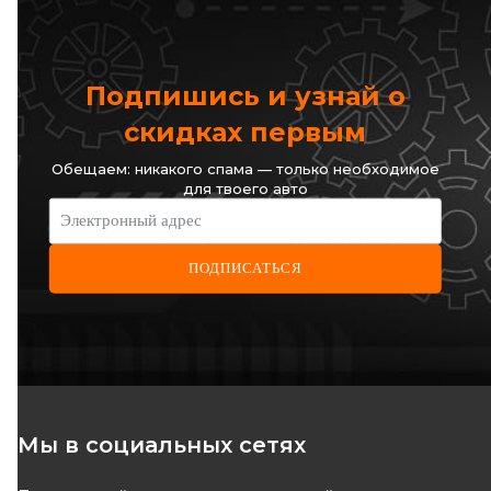
Код: 771510
Подпишись и узнай о
ОТСУТСТВУЕТ
скидках первым
ожидаем поставку
Обещаем: никакого спама — только необходимое
для твоего авто
Электронный адрес
ПОДПИСАТЬСЯ
Мы в социальных сетях