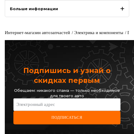
Больше информации
Интернет-магазин автозапчастей
Электрика и компоненты
Ге
Подпишись и узнай о
скидках первым
Обещаем: никакого спама — только необходимое
для твоего авто
Электронный адрес
ПОДПИСАТЬСЯ