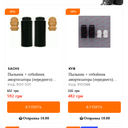
-
10
%
-
10
%
SACHS
KYB
Пыльник + отбойник
Пыльник + отбойник
амортизатора (переднего)
амортизатора (переднего)
Код: 900 001
Код: 910088
VW Golf IV (к-кт 2шт)
VW Golf IV (к-кт 2шт)
657
грн
535
грн
592
грн
482
грн
КУПИТЬ
КУПИТЬ
Отправка
10.08
Отправка
10.08