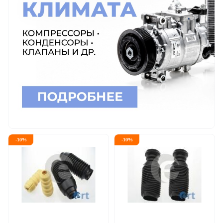
-
10
%
-
10
%