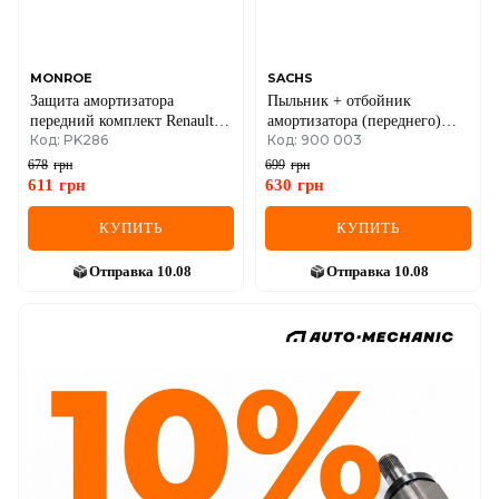
MONROE
SACHS
Защита амортизатора
Пыльник + отбойник
передний комплект Renault
амортизатора (переднего)
Код: PK286
Код: 900 003
Logan, Duster 2010–
Opel Vectra/Toyota Corolla
1.3/2.0D (к-кт 2 шт.)
678
грн
699
грн
611
грн
630
грн
КУПИТЬ
КУПИТЬ
Отправка
10.08
Отправка
10.08