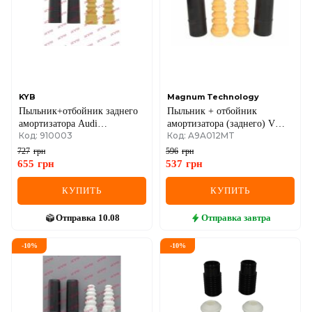
MG
MINI
MITSUBISHI
NISSAN
KYB
Magnum Technology
Пыльник+отбойник заднего
Пыльник + отбойник
OPEL
амортизатора Audi
амортизатора (заднего) VW
Код: 910003
Код: A9A012MT
A4/A6/VW Passat 96-
Golf IV-06 (к-кт 2шт)
PEUGEOT
727
грн
596
грн
655
грн
537
грн
POLESTAR
КУПИТЬ
КУПИТЬ
PORSCHE
Отправка
10.08
Отправка
завтра
RAM
-
10
%
-
10
%
RAVON
RENAULT