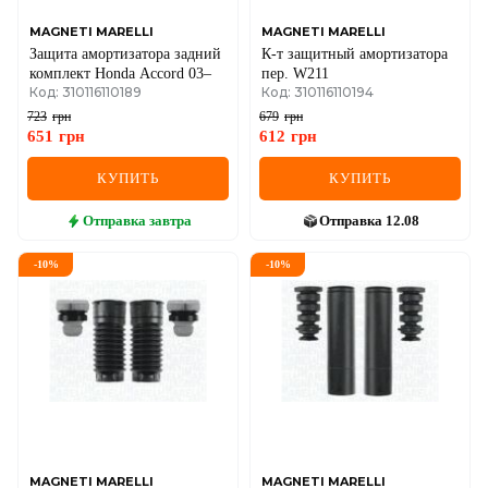
MAGNETI MARELLI
MAGNETI MARELLI
Защита амортизатора задний
К-т защитный амортизатора
комплект Honda Accord 03–
пер. W211
Код: 310116110189
Код: 310116110194
723
грн
679
грн
651
грн
612
грн
КУПИТЬ
КУПИТЬ
Отправка
завтра
Отправка
12.08
-
10
%
-
10
%
MAGNETI MARELLI
MAGNETI MARELLI