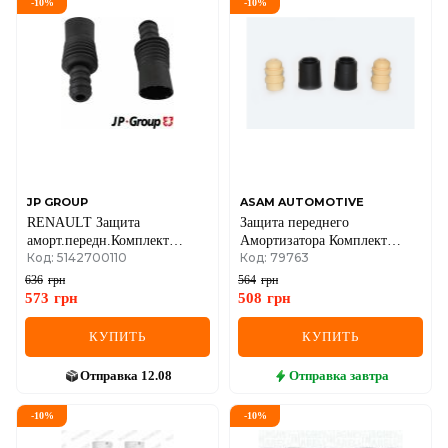
-
10
%
-
10
%
JP GROUP
ASAM AUTOMOTIVE
RENAULT Защита
Защита переднего
аморт.передн.Комплект
Амортизатора Комплект
Код: 5142700110
Код: 79763
Logan,Duster 10-
A6/A4 97- Passat VW
636
грн
564
грн
573
грн
508
грн
КУПИТЬ
КУПИТЬ
Отправка
12.08
Отправка
завтра
-
10
%
-
10
%