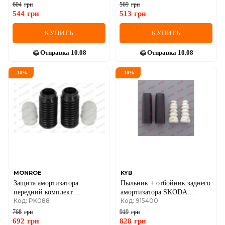
1.3/2.0D (к-кт 2 шт.)
604
грн
569
грн
544
грн
513
грн
КУПИТЬ
КУПИТЬ
Отправка
10.08
Отправка
10.08
-
10
%
-
10
%
MONROE
KYB
Защита амортизатора
Пыльник + отбойник заднего
передний комплект
амортизатора SKODA
Код: PK088
Код: 915400
Volkswagen A6/A4 97– Passat
OCTAVIA I / VW GOLF IV /
CHEVROLET AVEO
768
грн
919
грн
692
грн
828
грн