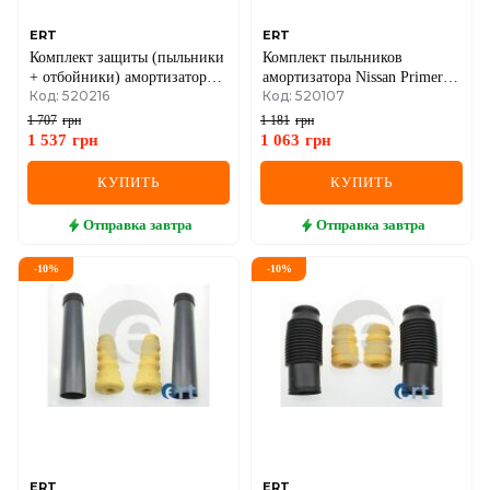
ERT
ERT
Комплект защиты (пыльники
Комплект пыльников
+ отбойники) амортизаторов
амортизатора Nissan Primera
Код: 520216
Код: 520107
передний Renault Kangoo /
02–
Grand 1.5 dCi 08–, Toyota
1 707
грн
1 181
грн
Land Cruiser 200 4.5 D V8 08–
1 537
грн
1 063
грн
КУПИТЬ
КУПИТЬ
Отправка
завтра
Отправка
завтра
-
10
%
-
10
%
ERT
ERT