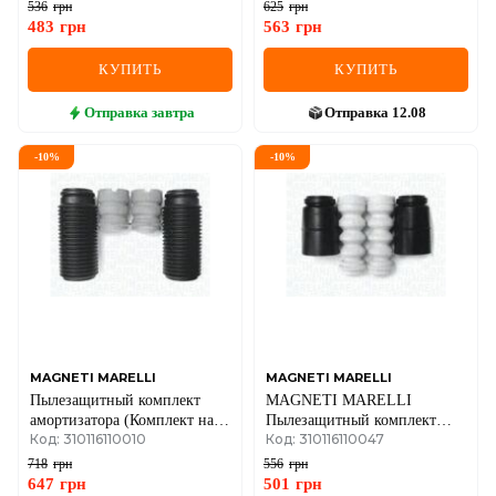
ALANCIA
536
грн
625
грн
483
грн
563
грн
КУПИТЬ
КУПИТЬ
Отправка
завтра
Отправка
12.08
-
10
%
-
10
%
MAGNETI MARELLI
MAGNETI MARELLI
Пылезащитный комплект
MAGNETI MARELLI
амортизатора (Комплект на
Пылезащитный комплект
Код: 310116110010
Код: 310116110047
ось) FIAT Croma, LANCIA
амортизатора (к-кт на ось)
Thema
Polo 1.0-1.6 94-
718
грн
556
грн
647
грн
501
грн