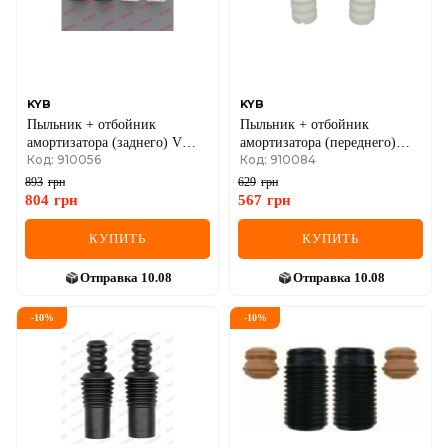
SEAT
SKODA
SMART
KYB
KYB
Пыльник + отбойник
Пыльник + отбойник
амортизатора (заднего) VW
амортизатора (переднего)
SSANGYONG
Код: 910056
Код: 910084
Golf VI/Passat 05-14 (кт 2шт)
BMW 3/5/7 72-(к-кт 2 шт.)
893
грн
629
грн
SUBARU
804
грн
567
грн
SUZUKI
КУПИТЬ
КУПИТЬ
TESLA
Отправка
10.08
Отправка
10.08
TOYOTA
-
10
%
-
10
%
VOLVO
VW
ZEEKR