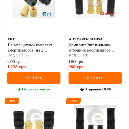
ERT
AUTOFREN SEINSA
Пылезащитный комплект
Комплект 2шт пыльник/
амортизаторов (на 2
отбойник амортизатора
Код: 520195
Код: D5128
амортизаторы) Hyundai Getz
задний FOCUS 98-04
1.5 CRDi GLS 05–09
1 375
грн
1 088
грн
1 238
грн
980
грн
КУПИТЬ
КУПИТЬ
Отправка
завтра
Отправка
10.08
-
10
%
-
10
%