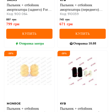
SACHS
KYB
Пыльник + отбойник
Пыльник + отбойник
амортизатора (заднего) Ford
амортизатора (переднего)
Код: 900 064
Код: 910059
Fiesta 01-08 (к-кт 2шт)
Skoda Octavia/VW Golf V 04-
(к-кт 2 шт.)
887
грн
745
грн
799
грн
671
грн
КУПИТЬ
КУПИТЬ
Отправка
завтра
Отправка
10.08
-
10
%
-
10
%
MONROE
KYB
Пыльник + отбойник
Пыльник + отбойник