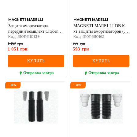
MAGNETI MARELLI
MAGNETI MARELLI
Защита амортизатора
MAGNETI MARELLI DB К-
передний комплект Citroen
кт защиты амортизаторов (2
Код: 310116110139
Код: 310116110163
C1, Peugeot, Toyota
пыльн.+2 отбойн.) перед.
W203
1 167
грн
658
грн
1 051
грн
593
грн
КУПИТЬ
КУПИТЬ
Отправка
завтра
Отправка
завтра
-
10
%
-
10
%