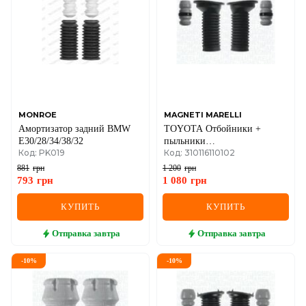
MONROE
MAGNETI MARELLI
Амортизатор задний BMW
TOYOTA Отбойники +
E30/28/34/38/32
пыльники
Код: PK019
Код: 310116110102
аморт.передн.Комплект
Corolla 02-
881
грн
1 200
грн
793
грн
1 080
грн
КУПИТЬ
КУПИТЬ
Отправка
завтра
Отправка
завтра
-
10
%
-
10
%