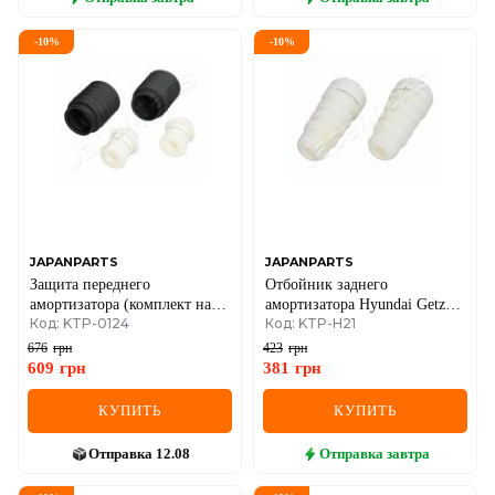
-
10
%
-
10
%
JAPANPARTS
JAPANPARTS
Защита переднего
Отбойник заднего
амортизатора (комплект на
амортизатора Hyundai Getz
Код: KTP-0124
Код: KTP-H21
ось) BMW 3/5/7 серия
02–
676
грн
423
грн
609
грн
381
грн
КУПИТЬ
КУПИТЬ
Отправка
12.08
Отправка
завтра