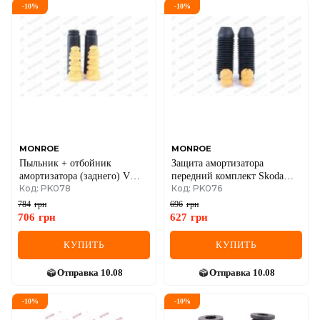
-
10
%
-
10
%
DS
FIAT
FORD
FORD USA
GEELY
MONROE
MONROE
Пыльник + отбойник
Защита амортизатора
GMC
амортизатора (заднего) VW
передний комплект Skoda
Код: PK078
Код: PK076
Golf IV-06 (к-кт 2шт)
Octavia, Seat, Audi, Golf IV
GREAT WALL
784
грн
696
грн
706
грн
627
грн
HAVAL
КУПИТЬ
КУПИТЬ
HONDA
Отправка
10.08
Отправка
10.08
HYUNDAI
-
10
%
-
10
%
INFINITI