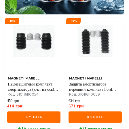
-
10
%
-
10
%
MAGNETI MARELLI
MAGNETI MARELLI
Пылезащитный комплект
Защита амортизатора
амортизатора (к-кт на ось)
передний комплект Ford
Код: 310116110054
Код: 310116110059
Volvo
Focus 98–
459
грн
634
грн
414
грн
571
грн
КУПИТЬ
КУПИТЬ
Отправка
завтра
Отправка
завтра