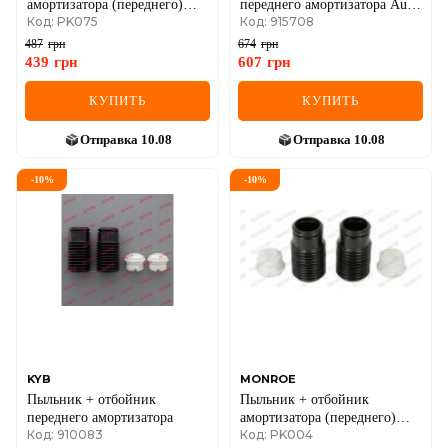
амортизатора (переднего)
переднего амортизатора Audi
Код: PK075
Код: 915708
Opel Vectra B
A4, A6 / VW Passat B5
487
грн
674
грн
439
грн
607
грн
КУПИТЬ
КУПИТЬ
Отправка
10.08
Отправка
10.08
-
10
%
-
10
%
KYB
MONROE
Пыльник + отбойник
Пыльник + отбойник
переднего амортизатора
амортизатора (переднего)
Код: 910083
Код: PK004
Opel Vectra/Toyota Corolla