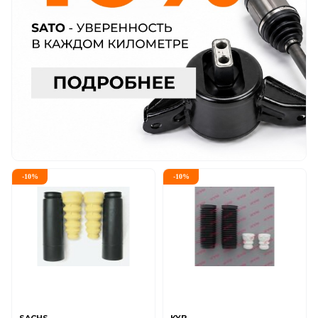
-
10
%
-
10
%