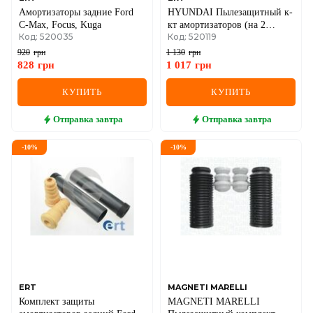
Амортизаторы задние Ford
HYUNDAI Пылезащитный к-
C-Max, Focus, Kuga
кт амортизаторов (на 2
Код: 520035
Код: 520119
амортизатора) TUCSON (JM)
2.0 04-, TUCSON (JM) 2.0
920
грн
1 130
грн
CRDi 06-10, KIA SPORTAGE
828
грн
1 017
грн
2.0 CRDi 05-
КУПИТЬ
КУПИТЬ
Отправка
завтра
Отправка
завтра
-
10
%
-
10
%
ERT
MAGNETI MARELLI
Комплект защиты
MAGNETI MARELLI