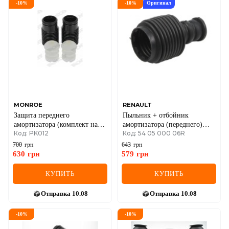
-
10
%
-
10
%
Оригинал
MONROE
RENAULT
Защита переднего
Пыльник + отбойник
амортизатора (комплект на
амортизатора (переднего)
Код: PK012
Код: 54 05 000 06R
ось) BMW 3/5/7 серия, Skoda,
Renault Megane/Scenic 08-
VW
(без упаковки)
700
грн
643
грн
630
грн
579
грн
КУПИТЬ
КУПИТЬ
Отправка
10.08
Отправка
10.08
-
10
%
-
10
%