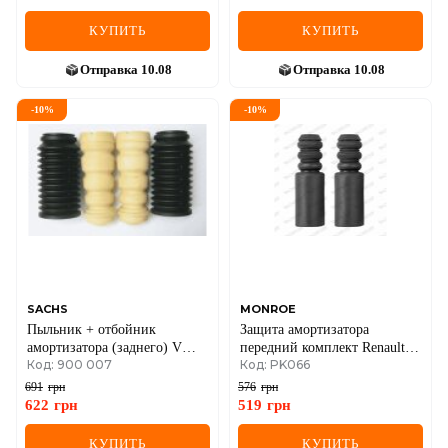
КУПИТЬ
КУПИТЬ
Отправка
10.08
Отправка
10.08
-
10
%
-
10
%
SACHS
MONROE
Пыльник + отбойник
Защита амортизатора
амортизатора (заднего) VW
передний комплект Renault
Код: 900 007
Код: PK066
Golf II/III/IV/Passat/Vento -98
Kangoo, Clio 96–
(к-кт 2шт)
691
грн
576
грн
622
грн
519
грн
КУПИТЬ
КУПИТЬ