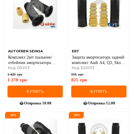
AUTOFREN SEINSA
ERT
Комплект 2шт пыльник/
Защита амортизатора задний
отбойник амортизатора
комплект Audi A4, Q3, Skoda
Код: D5203
Код: 520013
передний FIESTA 08-
Octavia, Superb, Volkswagen
Passat, Touran
1 420
грн
916
грн
1 278
грн
825
грн
КУПИТЬ
КУПИТЬ
Отправка
10.08
Отправка
12.08
-
10
%
-
10
%