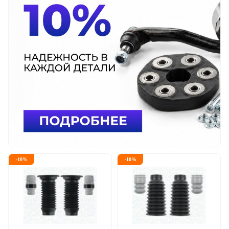
-
10
%
-
10
%