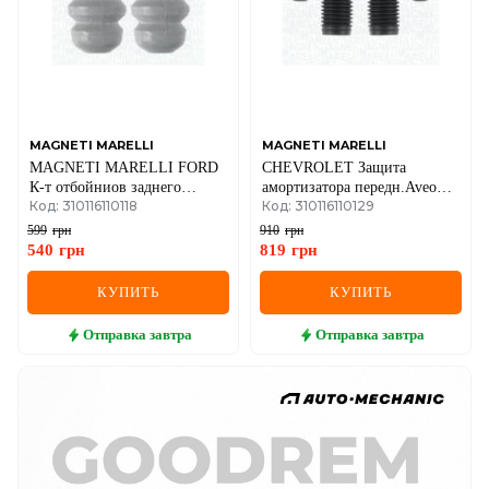
MAGNETI MARELLI
MAGNETI MARELLI
MAGNETI MARELLI FORD
CHEVROLET Защита
К-т отбойниов заднего
амортизатора передн.Aveo
Код: 310116110118
Код: 310116110129
амортизатора Mondeo 07-
05-
(универсал)
599
грн
910
грн
540
грн
819
грн
КУПИТЬ
КУПИТЬ
Отправка
завтра
Отправка
завтра