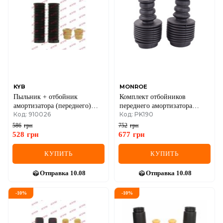
IVECO
JAGUAR
JEEP
KIA
KYB
MONROE
Пыльник + отбойник
Комплект отбойников
LANCIA
амортизатора (переднего)
переднего амортизатора
Код: 910026
Код: PK190
Ford Kuga 08-(к-кт 2 шт.)
Renault Fluence / Renault
LAND ROVER
Megane III / Renault Scenic III
586
грн
752
грн
528
грн
677
грн
LEXUS
КУПИТЬ
КУПИТЬ
LINCOLN
Отправка
10.08
Отправка
10.08
MAZDA
-
10
%
-
10
%
MERCEDES-BENZ