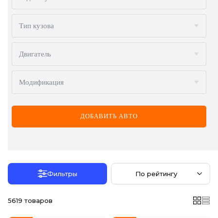
AUDI
BMW
Тип кузова
BYD
Двигатель
CADILLAC
Модификация
CHERY
CHEVROLET
ДОБАВИТЬ АВТО
CHRYSLER
CITROËN
DACIA
Фильтры
По рейтингу
DAEWOO
5619
товаров
DODGE