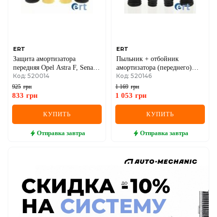
ERT
ERT
Защита амортизатора
Пыльник + отбойник
передняя Opel Astra F, Senator
амортизатора (переднего)
Код: 520014
Код: 520146
A, Record E
VW T5 03-(к-кт 2 шт)
925
грн
1 169
грн
833
грн
1 053
грн
КУПИТЬ
КУПИТЬ
Отправка
завтра
Отправка
завтра