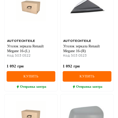
IVECO
JAGUAR
JEEP
KIA
AUTOTECHTEILE
AUTOTECHTEILE
Уголок зеркала Renault
Уголок зеркала Renault
LANCIA
Megane 16-(L)
Megane 16-(R)
Код: 503 0522
Код: 503 0523
LAND ROVER
1 092
грн
1 092
грн
LEXUS
КУПИТЬ
КУПИТЬ
LINCOLN
Отправка
завтра
Отправка
завтра
MAZDA
MERCEDES-BENZ
MG