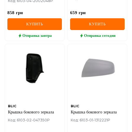
Код: 6103-04-2002048P
покраску)
858
грн
659
грн
КУПИТЬ
КУПИТЬ
Отправка
завтра
Отправка
сегодня
BLIC
BLIC
Крышка бокового зеркала
Крышка бокового зеркала
Код: 6103-02-047350P
Код: 6103-01-1312221P