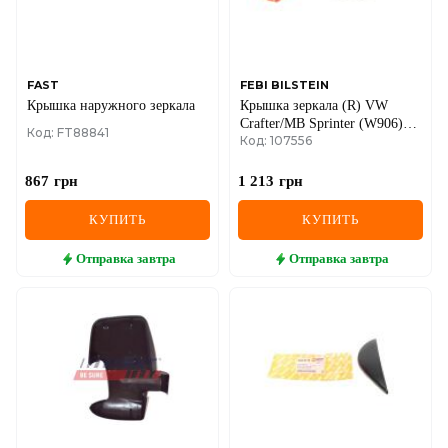
SEAT
SKODA
SMART
FAST
FEBI BILSTEIN
Крышка наружного зеркала
Крышка зеркала (R) VW
Crafter/MB Sprinter (W906)
SSANGYONG
Код: FT88841
Код: 107556
06-
SUBARU
867
грн
1 213
грн
SUZUKI
КУПИТЬ
КУПИТЬ
TESLA
Отправка
завтра
Отправка
завтра
TOYOTA
VOLVO
VW
ZEEKR