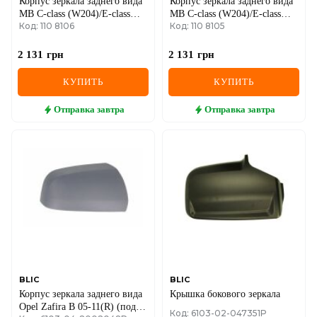
Корпус зеркала заднего вида
Корпус зеркала заднего вида
MB C-class (W204)/E-class
MB C-class (W204)/E-class
Код: 110 8106
Код: 110 8105
(W212)/S-class (W221) 05-19
(W212)/S-class (W221) 05-19
(R)
(L)
2 131
грн
2 131
грн
КУПИТЬ
КУПИТЬ
Отправка
завтра
Отправка
завтра
BLIC
BLIC
Корпус зеркала заднего вида
Крышка бокового зеркала
Opel Zafira B 05-11(R) (под
Код: 6103-02-047351P