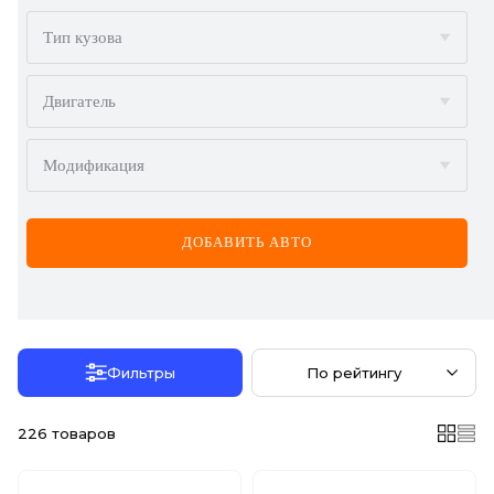
BMW
Тип кузова
BYD
Двигатель
CADILLAC
Модификация
CHERY
CHEVROLET
ДОБАВИТЬ АВТО
CHRYSLER
CITROËN
DACIA
Фильтры
По рейтингу
DAEWOO
226
товаров
DODGE