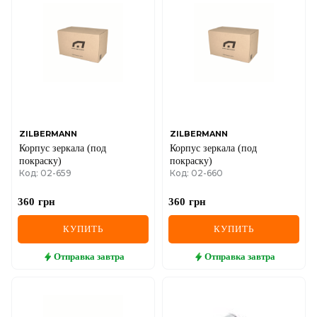
DS
FIAT
FORD
FORD USA
GEELY
ZILBERMANN
ZILBERMANN
Корпус зеркала (под
Корпус зеркала (под
GMC
покраску)
покраску)
Код: 02-659
Код: 02-660
GREAT WALL
360
грн
360
грн
HAVAL
КУПИТЬ
КУПИТЬ
HONDA
Отправка
завтра
Отправка
завтра
HYUNDAI
INFINITI