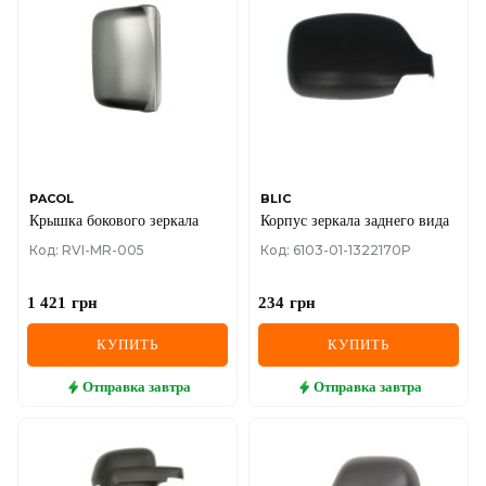
PACOL
BLIC
Крышка бокового зеркала
Корпус зеркала заднего вида
Код: RVI-MR-005
Код: 6103-01-1322170P
1 421
грн
234
грн
КУПИТЬ
КУПИТЬ
Отправка
завтра
Отправка
завтра