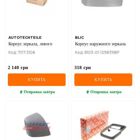
MINI
MITSUBISHI
NISSAN
AUTOTECHTEILE
BLIC
Корпус зеркала, левого
Корпус наружного зеркала
OPEL
Код: 707 5106
Код: 6103-01-1298398P
PEUGEOT
2 140
грн
318
грн
POLESTAR
КУПИТЬ
КУПИТЬ
PORSCHE
Отправка
завтра
Отправка
завтра
RAM
RAVON
RENAULT