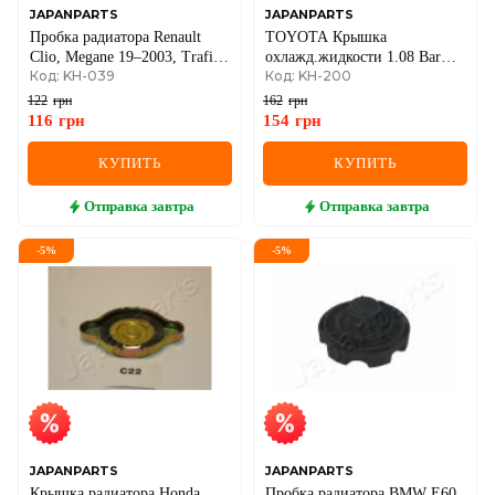
JAPANPARTS
JAPANPARTS
Пробка радиатора Renault
TOYOTA Крышка
Clio, Megane 19–2003, Trafic
охлажд.жидкости 1.08 Bar
Код: KH-039
Код: KH-200
97–
Auris,Avensis,Corolla,Land
Cruiser,Lexus,Subaru
122
грн
162
грн
116
грн
154
грн
КУПИТЬ
КУПИТЬ
Отправка
завтра
Отправка
завтра
-
5
%
-
5
%
JAPANPARTS
JAPANPARTS
Крышка радиатора Honda
Пробка радиатора BMW E60,