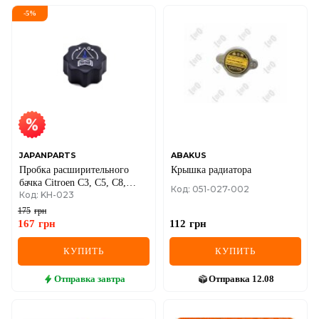
-
5
%
JAPANPARTS
ABAKUS
Пробка расширительного
Крышка радиатора
бачка Citroen C3, C5, C8,
Код: 051-027-002
Код: KH-023
Jumpy, Fiat Scudo, Peugeot
106, 206, 307
175
грн
167
грн
112
грн
КУПИТЬ
КУПИТЬ
Отправка
завтра
Отправка
12.08