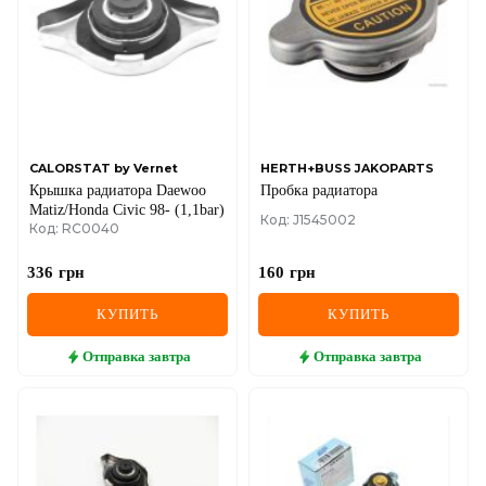
IVECO
JAGUAR
JEEP
KIA
CALORSTAT by Vernet
HERTH+BUSS JAKOPARTS
Крышка радиатора Daewoo
Пробка радиатора
LANCIA
Matiz/Honda Civic 98- (1,1bar)
Код: J1545002
Код: RC0040
LAND ROVER
336
грн
160
грн
LEXUS
КУПИТЬ
КУПИТЬ
LINCOLN
Отправка
завтра
Отправка
завтра
MAZDA
MERCEDES-BENZ
MG