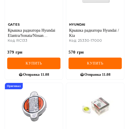
SEAT
SKODA
SMART
GATES
HYUNDAI
Крышка радиатора Hyundai
Крышка радиатора Hyundai /
Elantra/Sonata/Nissan
Kia
SSANGYONG
Код: RC133
Код: 25330-17000
Almera/Primera/Pathfinder 1.0-
5.0 78- (1.1bar)
SUBARU
379
грн
570
грн
SUZUKI
КУПИТЬ
КУПИТЬ
TESLA
Отправка
11.08
Отправка
11.08
TOYOTA
Оригинал
VOLVO
VW
ZEEKR