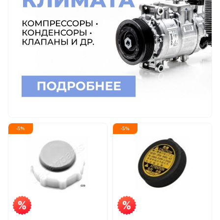
-
5
%
-
5
%