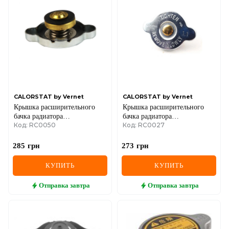
DS
FIAT
FORD
FORD USA
GEELY
CALORSTAT by Vernet
CALORSTAT by Vernet
Крышка расширительного
Крышка расширительного
GMC
бачка радиатора
бачка радиатора
Код: RC0050
Код: RC0027
Honda/Hyundai/Kia/Mazda/Mitsubishi/Nissan/Subaru/Suzuki/Toyota
Ford/Honda/Hyundai/Kia/Mazda/Mits
GREAT WALL
1.0-5.0
1.0-5.0 7
285
грн
273
грн
HAVAL
КУПИТЬ
КУПИТЬ
HONDA
Отправка
завтра
Отправка
завтра
HYUNDAI
INFINITI