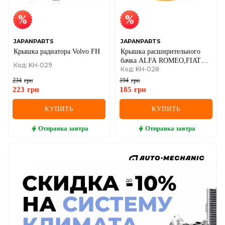
JAPANPARTS
JAPANPARTS
Крышка радиатора Volvo FH
Крышка расширительного
бачка ALFA ROMEO,FIAT
Код: KH-029
Код: KH-028
DOBLO
234
грн
194
грн
223
грн
185
грн
КУПИТЬ
КУПИТЬ
Отправка
завтра
Отправка
завтра