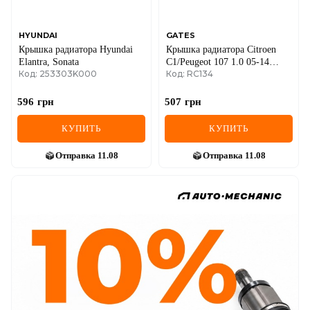
HYUNDAI
GATES
Крышка радиатора Hyundai
Крышка радиатора Citroen
Elantra, Sonata
C1/Peugeot 107 1.0 05-14
Код: 253303K000
Код: RC134
(1.1bar)
596
грн
507
грн
КУПИТЬ
КУПИТЬ
Отправка
11.08
Отправка
11.08