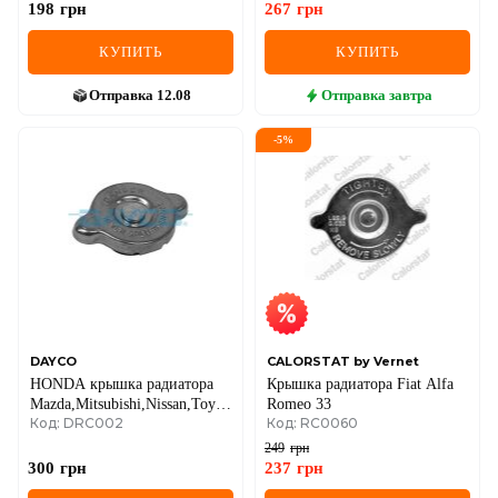
198
грн
267
грн
КУПИТЬ
КУПИТЬ
Отправка
12.08
Отправка
завтра
-
5
%
DAYCO
CALORSTAT by Vernet
HONDA крышка радиатора
Крышка радиатора Fiat Alfa
Mazda,Mitsubishi,Nissan,Toyota
Romeo 33
Код: DRC002
Код: RC0060
45/20mm 0.9bar
249
грн
300
грн
237
грн