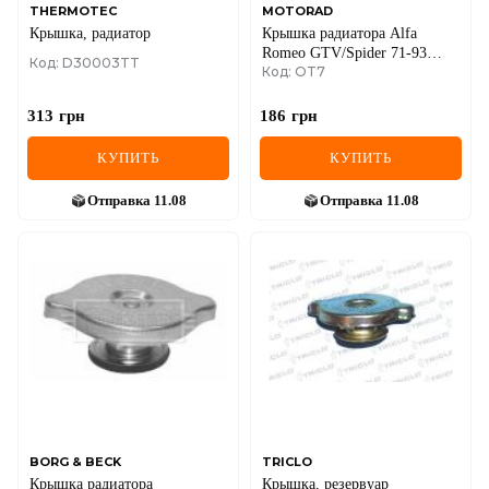
THERMOTEC
MOTORAD
Крышка, радиатор
Крышка радиатора Alfa
Romeo GTV/Spider 71-93
Код: D30003TT
Код: OT7
крышка радиатора Alfa
Romeo GTV/Spider 71-93
313
грн
186
грн
КУПИТЬ
КУПИТЬ
Отправка
11.08
Отправка
11.08
BORG & BECK
TRICLO
Крышка радиатора
Крышка, резервуар