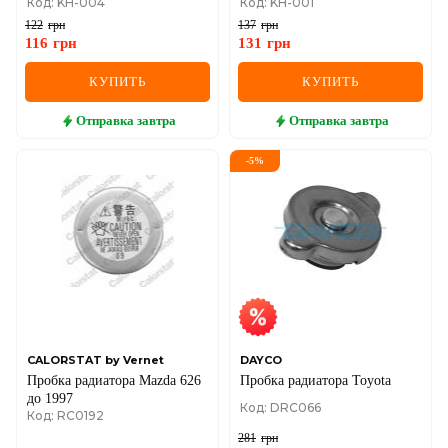
Код: KH-004
Код: KH-001
Audi 80/90/100
122
грн
137
грн
116
грн
131
грн
КУПИТЬ
КУПИТЬ
Отправка
завтра
Отправка
завтра
-
5
%
CALORSTAT by Vernet
DAYCO
Пробка радиатора Mazda 626
Пробка радиатора Toyota
до 1997
Код: DRC066
Код: RC0192
281
грн