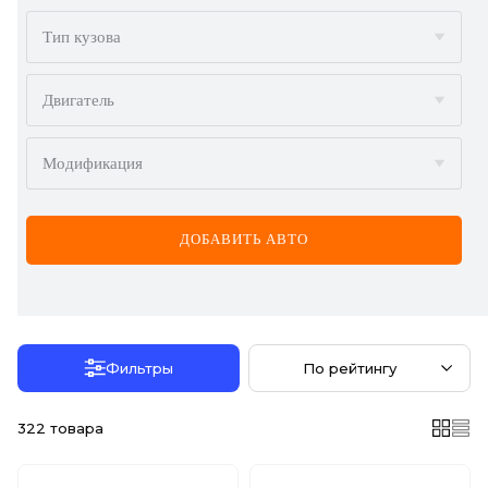
BMW
Тип кузова
BYD
Двигатель
CADILLAC
Модификация
CHERY
CHEVROLET
ДОБАВИТЬ АВТО
CHRYSLER
CITROËN
DACIA
Фильтры
По рейтингу
DAEWOO
322
товара
DODGE