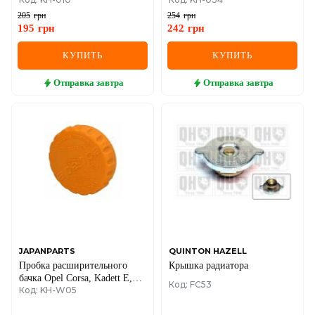
(1.2bar)
205
грн
254
грн
195
грн
242
грн
КУПИТЬ
КУПИТЬ
Отправка
завтра
Отправка
завтра
JAPANPARTS
QUINTON HAZELL
Пробка расширительного
Крышка радиатора
бачка Opel Corsa, Kadett E,
Код: FC53
Код: KH-W05
Astra, Vectra, Omega