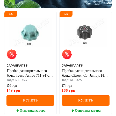
-
5
%
-
5
%
JAPANPARTS
JAPANPARTS
Пробка расширительного
Пробка расширительного
бачка Iveco Actros 711-917,
бачка Citroen C8, Jumpy, Fiat
Код: KH-033
Код: KH-025
1114-2024
Scudo, Peugeot 806, 807
156
грн
174
грн
149
грн
166
грн
КУПИТЬ
КУПИТЬ
Отправка
завтра
Отправка
завтра