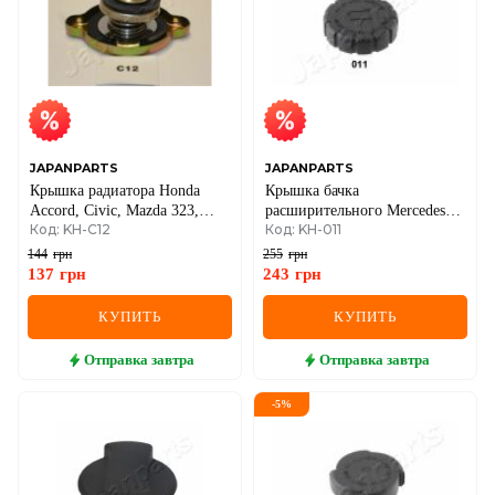
JAPANPARTS
JAPANPARTS
Крышка радиатора Honda
Крышка бачка
Accord, Civic, Mazda 323,
расширительного Mercedes-
Код: KH-C12
Код: KH-011
626, Mitsubishi, Nissan,
Benz W202, W203
Subaru, Suzuki, Toyota 1.0 bar
144
грн
255
грн
59/25 мм
137
грн
243
грн
КУПИТЬ
КУПИТЬ
Отправка
завтра
Отправка
завтра
-
5
%