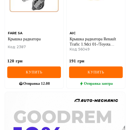
FARE SA
AIC
Крышка радиатора
Крышка радиатора Renault
Trafic 1.9dci 01-/Toyota
Код: 2387
Код: 56049
Corolla/Mazda 323/Mitsubishi
Lancer 84- (0.9bar)
120
грн
191
грн
КУПИТЬ
КУПИТЬ
Отправка
12.08
Отправка
завтра