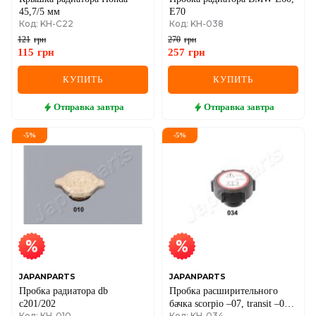
45,7/5 мм
E70
Код: KH-C22
Код: KH-038
121
грн
270
грн
115
грн
257
грн
КУПИТЬ
КУПИТЬ
Отправка
завтра
Отправка
завтра
-
5
%
-
5
%
JAPANPARTS
JAPANPARTS
Пробка радиатора db
Пробка расширительного
c201/202
бачка scorpio –07, transit –06.
Код: KH-010
Код: KH-034