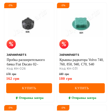
-
5
%
-
5
%
JAPANPARTS
JAPANPARTS
Пробка расширительного
Крышка радиатора Volvo 740,
бачка Fiat Ducato 02–
760, 850, 940, C70, S40
Код: KH-026
Код: KH-031
170
грн
189
грн
162
грн
180
грн
КУПИТЬ
КУПИТЬ
Отправка
завтра
Отправка
завтра
-
5
%
-
5
%