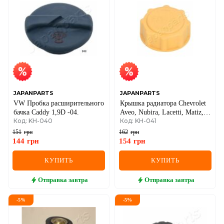
JAPANPARTS
JAPANPARTS
VW Пробка расширительного
Крышка радиатора Chevrolet
бачка Caddy 1,9D -04.
Aveo, Nubira, Lacetti, Matiz,
Код: KH-040
Код: KH-041
Ford, Opel
151
грн
162
грн
144
грн
154
грн
КУПИТЬ
КУПИТЬ
Отправка
завтра
Отправка
завтра
-
5
%
-
5
%