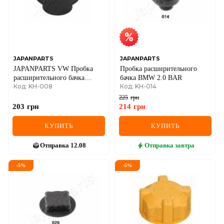
JAPANPARTS
JAPANPARTS
JAPANPARTS VW Пробка
Пробка расширительного
расширительного бачка
бачка BMW 2.0 BAR
Код: KH-008
Код: KH-014
Sharan 1.8-2.8 95-
225
грн
203
грн
214
грн
КУПИТЬ
КУПИТЬ
Отправка
12.08
Отправка
завтра
-
5
%
-
5
%