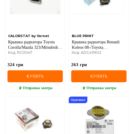
MINI
MITSUBISHI
NISSAN
CALORSTAT by Vernet
BLUE PRINT
Крышка радиатора Toyota
Крышка радиатора Renault
OPEL
Corolla/Mazda 323/Mitsubishi
Koleos 08-/Toyota
Код: RC0047
Код: ADC49902
Lancer/Galant 84- (0.9bar)
Corolla/Mazda 323/Mitsubishi
Lancer 84- (0.9bar)
PEUGEOT
324
грн
263
грн
POLESTAR
КУПИТЬ
КУПИТЬ
PORSCHE
Отправка
завтра
Отправка
завтра
RAM
Оригинал
RAVON
RENAULT