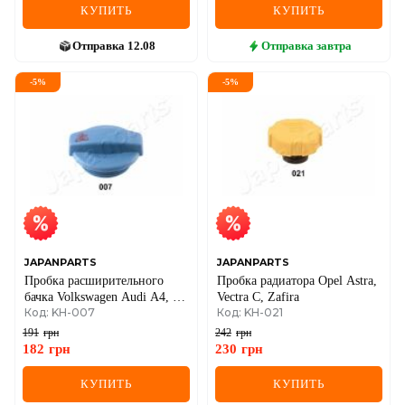
КУПИТЬ
КУПИТЬ
Отправка
12.08
Отправка
завтра
-
5
%
-
5
%
JAPANPARTS
JAPANPARTS
Пробка расширительного
Пробка радиатора Opel Astra,
бачка Volkswagen Audi A4, A6
Vectra C, Zafira
Код: KH-007
Код: KH-021
2001–
191
грн
242
грн
182
грн
230
грн
КУПИТЬ
КУПИТЬ