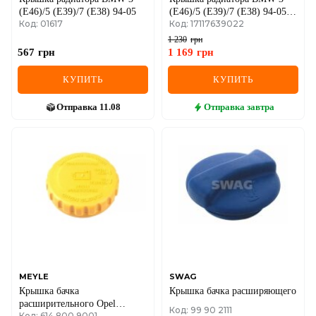
(E46)/5 (E39)/7 (E38) 94-05
(E46)/5 (E39)/7 (E38) 94-05
Код: 01617
Код: 17117639022
N63
1 230
грн
567
грн
1 169
грн
КУПИТЬ
КУПИТЬ
Отправка
11.08
Отправка
завтра
MEYLE
SWAG
Крышка бачка
Крышка бачка расширяющего
расширительного Opel
Код: 99 90 2111
Код: 614 800 9001