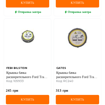
КУПИТЬ
КУПИТЬ
Отправка
завтра
Отправка
завтра
FEBI BILSTEIN
GATES
Крышка бачка
Крышка бачка
расширительного Ford Transit
расширительного Ford Transit
Код: 105933
Код: RC240
06-
06-
245
грн
313
грн
КУПИТЬ
КУПИТЬ