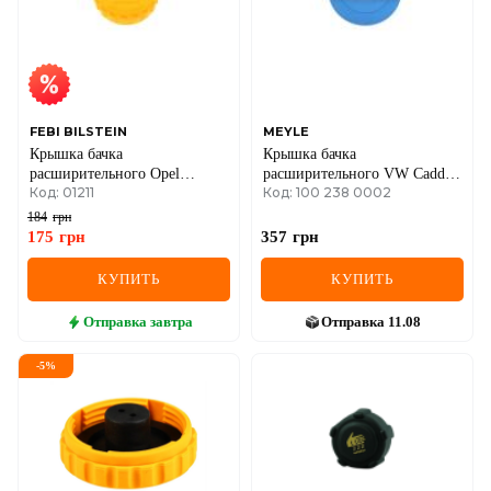
MINI
MITSUBISHI
NISSAN
FEBI BILSTEIN
MEYLE
Крышка бачка
Крышка бачка
OPEL
расширительного Opel
расширительного VW Caddy
Код: 01211
Код: 100 238 0002
Combo 1.7 D 94-01/1.6 01-
04- /Crafter 06-/LT 96-06/T5
03-
PEUGEOT
184
грн
175
грн
357
грн
POLESTAR
КУПИТЬ
КУПИТЬ
PORSCHE
Отправка
завтра
Отправка
11.08
RAM
-
5
%
RAVON
RENAULT