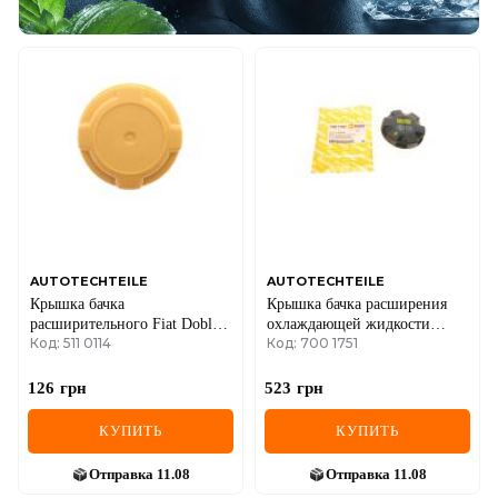
AUTOTECHTEILE
AUTOTECHTEILE
Крышка бачка
Крышка бачка расширения
расширительного Fiat Doblo
охлаждающей жидкости
Код: 511 0114
Код: 700 1751
1.3-1.9 D 01-
BMW 5 (E60)/X5 (E70)/X6
(E71) 01-14
126
грн
523
грн
КУПИТЬ
КУПИТЬ
Отправка
11.08
Отправка
11.08