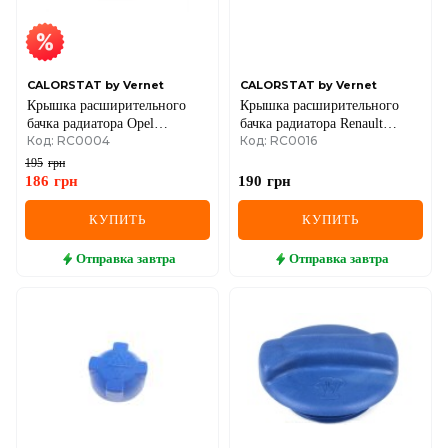
SEAT
SKODA
SMART
CALORSTAT by Vernet
CALORSTAT by Vernet
Крышка расширительного
Крышка расширительного
бачка радиатора Opel
бачка радиатора Renault
SSANGYONG
Код: RC0004
Код: RC0016
Ascona/Astra/Corsa/Kadett/Omega/Vectra
Clio/Kangoo/Laguna/Master/Megane/
1.0-3.2 78-12
1.2-3.5 86-
195
грн
SUBARU
186
грн
190
грн
SUZUKI
КУПИТЬ
КУПИТЬ
TESLA
Отправка
завтра
Отправка
завтра
TOYOTA
VOLVO
VW
ZEEKR