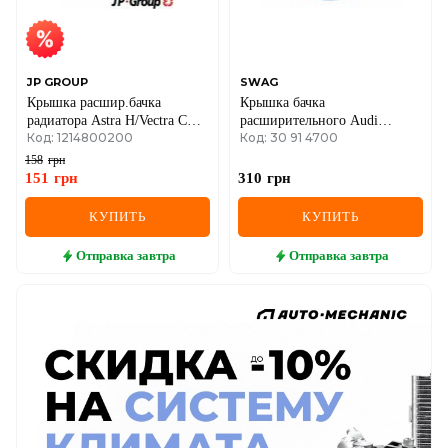
JP GROUP
SWAG
Крышка расшир.бачка
Крышка бачка
радиатора Astra H/Vectra C
расширительного Audi
Код: 1214800200
Код: 30 91 4700
02-12
A4/VW Passat/Golf IV 94-
158
грн
151
грн
310
грн
КУПИТЬ
КУПИТЬ
Отправка
завтра
Отправка
завтра