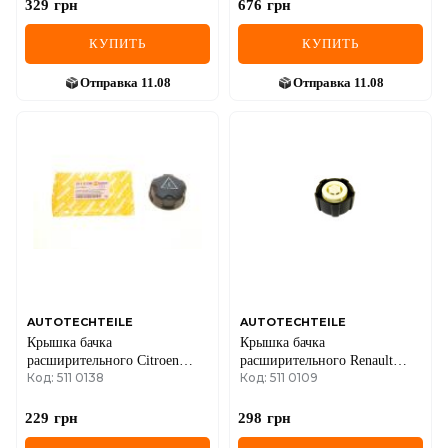
329
грн
676
грн
КУПИТЬ
КУПИТЬ
Отправка
11.08
Отправка
11.08
AUTOTECHTEILE
AUTOTECHTEILE
Крышка бачка
Крышка бачка
расширительного Citroen
расширительного Renault
Код: 511 0138
Код: 511 0109
Berlingo/Jumpy/Fiat Scudo
Kangoo/Trafic 01-
1.4-2.2HDI 04-
229
грн
298
грн