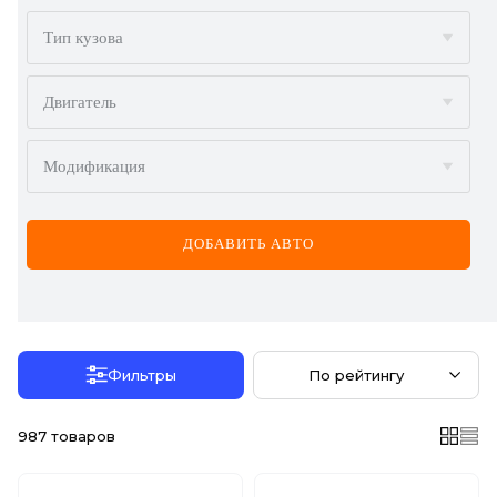
BMW
Тип кузова
BYD
Двигатель
CADILLAC
Модификация
CHERY
CHEVROLET
ДОБАВИТЬ АВТО
CHRYSLER
CITROËN
DACIA
Фильтры
По рейтингу
DAEWOO
987
товаров
DODGE