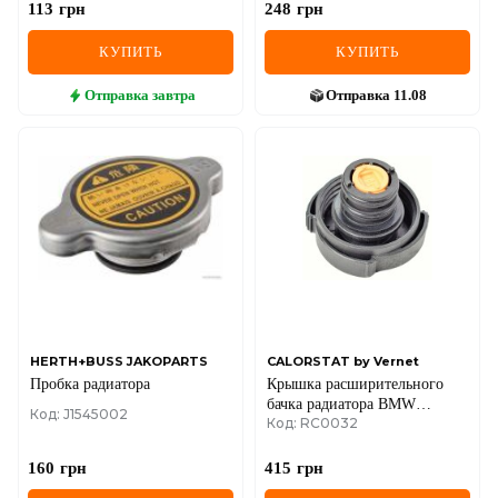
113
грн
248
грн
КУПИТЬ
КУПИТЬ
Отправка
завтра
Отправка
11.08
HERTH+BUSS JAKOPARTS
CALORSTAT by Vernet
Пробка радиатора
Крышка расширительного
бачка радиатора BMW
Код: J1545002
Код: RC0032
3/5/7/X3/ Range Rover 1.6-4.6
82-11
160
грн
415
грн