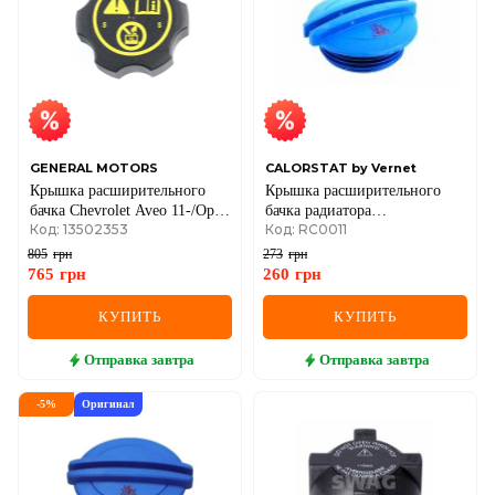
GENERAL MOTORS
CALORSTAT by Vernet
Крышка расширительного
Крышка расширительного
бачка Chevrolet Aveo 11-/Opel
бачка радиатора
Код: 13502353
Код: RC0011
Astra H/J/Insignia A 08-
T5/CaddyIII/Crafter/LT 1.9/2.5
TDi
805
грн
273
грн
765
грн
260
грн
КУПИТЬ
КУПИТЬ
Отправка
завтра
Отправка
завтра
-
5
%
Оригинал