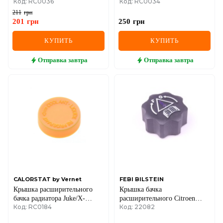
Код: RC0036
Код: RC0034
100/80/A6/VW Golf/LT/Polo
Golf/Passat/Polo/Transparter
0.9-6.0 85-10
1.0-2.9 83-
211
грн
201
грн
250
грн
КУПИТЬ
КУПИТЬ
Отправка
завтра
Отправка
завтра
CALORSTAT by Vernet
FEBI BILSTEIN
Крышка расширительного
Крышка бачка
бачка радиатора Juke/X-
расширительного Citroen
Код: RC0184
Код: 22082
trail/Note 07-
Jumpy/Fiat Scudo/Peugeot
Expert 1.9/2.0 JTD 98-06