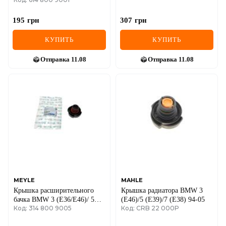
Combo 1.7 D 94-01/1.6 01-
195
грн
307
грн
КУПИТЬ
КУПИТЬ
Отправка
11.08
Отправка
11.08
MEYLE
MAHLE
Крышка расширительного
Крышка радиатора BMW 3
бачка BMW 3 (E36/E46)/ 5
(E46)/5 (E39)/7 (E38) 94-05
Код: 314 800 9005
Код: CRB 22 000P
(E39/E60)/ 7 (E38) 1.8-3.0d
82-06