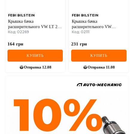
FEBI BILSTEIN
FEBI BILSTEIN
Крышка бачка
Крышка бачка
расширительного VW LT 28-
расширительного VW
Код: 02269
Код: 02111
35-96
Caddy/T4-04
164
грн
231
грн
КУПИТЬ
КУПИТЬ
Отправка
12.08
Отправка
11.08