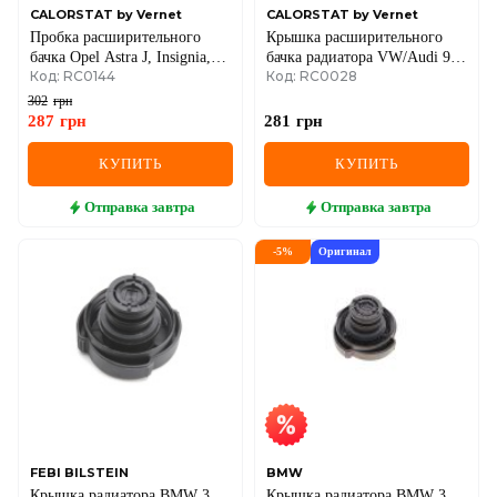
CALORSTAT by Vernet
CALORSTAT by Vernet
Пробка расширительного
Крышка расширительного
бачка Opel Astra J, Insignia,
бачка радиатора VW/Audi 97-
Код: RC0144
Код: RC0028
Chevrolet Aveo, Cruze
(107532AT5)
302
грн
287
грн
281
грн
КУПИТЬ
КУПИТЬ
Отправка
завтра
Отправка
завтра
-
5
%
Оригинал
FEBI BILSTEIN
BMW
Крышка радиатора BMW 3
Крышка радиатора BMW 3