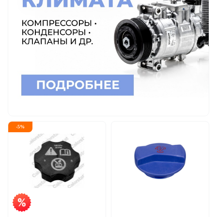
-
5
%