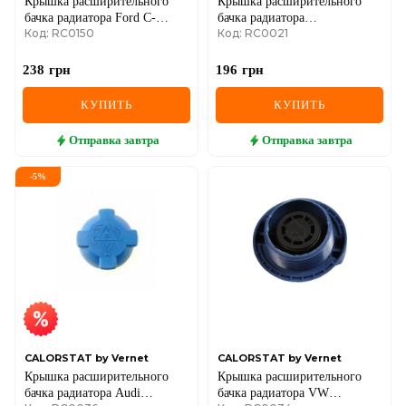
Крышка расширительного
Крышка расширительного
бачка радиатора Ford C-
бачка радиатора
Код: RC0150
Код: RC0021
Max/Focus/Mondeo/Transit
Berlingo/C3/C4/C5/Jumpy/Xsara/
1.0-5.0 03-
Expert/Partner/206/307/308
1.1-3.0 HDi
238
грн
196
грн
КУПИТЬ
КУПИТЬ
Отправка
завтра
Отправка
завтра
-
5
%
CALORSTAT by Vernet
CALORSTAT by Vernet
Крышка расширительного
Крышка расширительного
бачка радиатора Audi
бачка радиатора VW