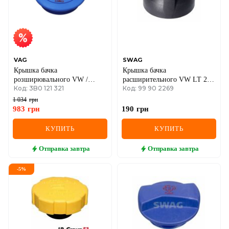
VAG
SWAG
Крышка бачка
Крышка бачка
розширювального VW /
расширительного VW LT 28-
Код: 3B0 121 321
Код: 99 90 2269
AUDI / SEAT / SKODA
35-96
1 034
грн
983
грн
190
грн
КУПИТЬ
КУПИТЬ
Отправка
завтра
Отправка
завтра
-
5
%