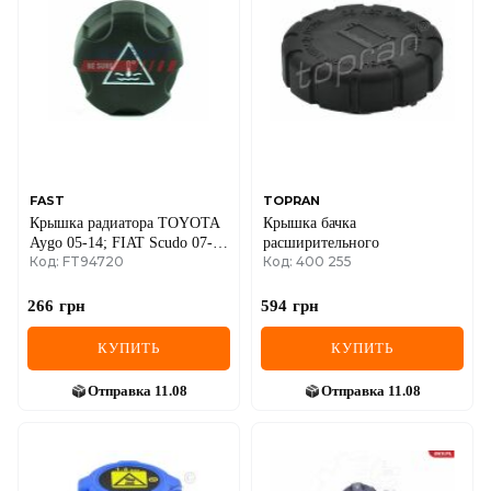
FAST
TOPRAN
Крышка радиатора TOYOTA
Крышка бачка
Aygo 05-14; FIAT Scudo 07-
расширительного
Код: FT94720
Код: 400 255
16, Scudo 95-07, Ulysse 02-10;
PEUGEOT Expert 07-16,
Партнер 08-, 308 (T7) 07-19,
266
грн
594
грн
307 01-11; CITROEN Berlingo
08-18, Berlingo 96-08, C4 04-
КУПИТЬ
КУПИТЬ
11, C4 10-20; OPEL
Grandland 17-, Crossland 17-;
Отправка
11.08
Отправка
11.08
LANCIA Phedra 02-10