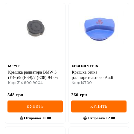
MEYLE
FEBI BILSTEIN
Крышка радиатора BMW 3
Крышка бачка
(E46)/5 (E39)/7 (E38) 94-05
расширительного Audi
Код: 314 800 9004
Код: 14700
A4/VW Passat/Golf IV 94-
548
грн
260
грн
КУПИТЬ
КУПИТЬ
Отправка
11.08
Отправка
12.08