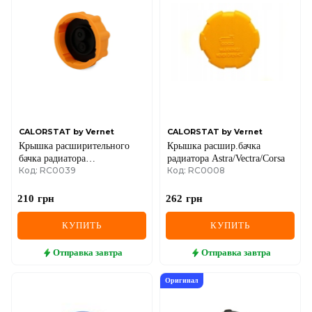
DS
FIAT
FORD
FORD USA
GEELY
CALORSTAT by Vernet
CALORSTAT by Vernet
Крышка расширительного
Крышка расшир.бачка
GMC
бачка радиатора
радиатора Astra/Vectra/Corsa
Код: RC0039
Код: RC0008
Aveo/Epica/Lacetti/Lanos/Escort/Kadett
GREAT WALL
79-
210
грн
262
грн
HAVAL
КУПИТЬ
КУПИТЬ
HONDA
Отправка
завтра
Отправка
завтра
HYUNDAI
Оригинал
INFINITI