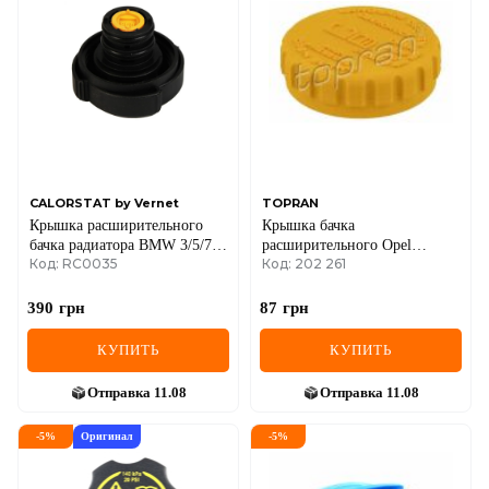
CALORSTAT by Vernet
TOPRAN
Крышка расширительного
Крышка бачка
бачка радиатора BMW 3/5/7/8
расширительного Opel
Код: RC0035
Код: 202 261
82-
Combo 1.7 D 94-01/1.6 01-
390
грн
87
грн
КУПИТЬ
КУПИТЬ
Отправка
11.08
Отправка
11.08
-
5
%
Оригинал
-
5
%