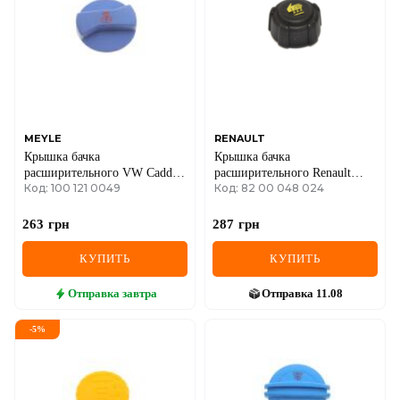
IVECO
JAGUAR
JEEP
KIA
MEYLE
RENAULT
Крышка бачка
Крышка бачка
LANCIA
расширительного VW Caddy
расширительного Renault
Код: 100 121 0049
Код: 82 00 048 024
03-/Crafter/T5
Kangoo/Trafic 01-
LAND ROVER
263
грн
287
грн
LEXUS
КУПИТЬ
КУПИТЬ
LINCOLN
Отправка
завтра
Отправка
11.08
MAZDA
-
5
%
MERCEDES-BENZ
MG