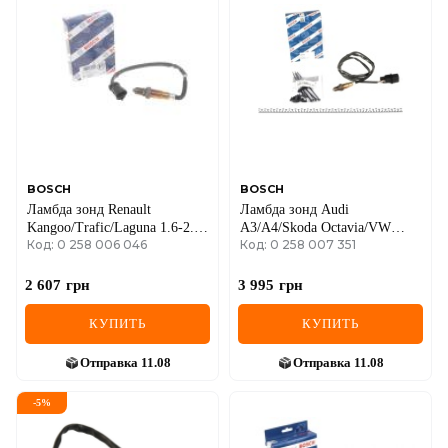
DS
FIAT
FORD
FORD USA
GEELY
BOSCH
BOSCH
Ламбда зонд Renault
Ламбда зонд Audi
GMC
Kangoo/Trafic/Laguna 1.6-2.0
A3/A4/Skoda Octavia/VW
Код: 0 258 006 046
Код: 0 258 007 351
16V 01-
Bora/Golf/Beetle 1.6-1.8 99-
GREAT WALL
2 607
грн
3 995
грн
HAVAL
КУПИТЬ
КУПИТЬ
HONDA
Отправка
11.08
Отправка
11.08
HYUNDAI
-
5
%
INFINITI