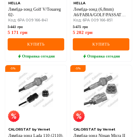
HELLA
HELLA
Лямбда-зонд Golf V/Touareg
Лембда-зонд (6,8mm)
02-
A6/FABIA/GOLF/PASSAT
Код: 6PA 009 166-841
Код: 6PA 009 166-851
1.2-5.2 00-15
5 443
грн
5 475
грн
5 171
грн
5 202
грн
КУПИТЬ
КУПИТЬ
Отправка
сегодня
Отправка
сегодня
-
5
%
-
5
%
CALORSTAT by Vernet
CALORSTAT by Vernet
Лямбда-зонд Lada 110 (2110),
Лямбда-зонд Nissan Micra II