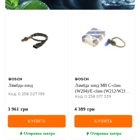
BOSCH
BOSCH
Лямбда-зонд
Ламбда зонд MB C-class
(W204)/E-class (W212/W213)
Код: 0 258 027 199
Код: 0 258 017 339
11-
3 961
грн
4 389
грн
КУПИТЬ
КУПИТЬ
Отправка
завтра
Отправка
завтра