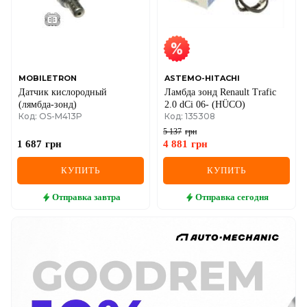
MOBILETRON
ASTEMO-HITACHI
Датчик кислородный
Ламбда зонд Renault Trafic
(лямбда-зонд)
2.0 dCi 06- (HÜCO)
Код: OS-M413P
Код: 135308
5 137
грн
1 687
грн
4 881
грн
КУПИТЬ
КУПИТЬ
Отправка
завтра
Отправка
сегодня