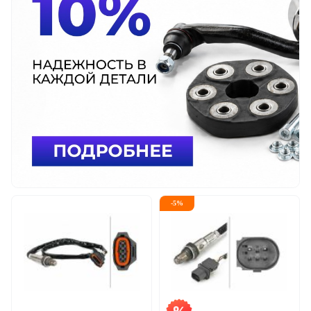
-
5
%