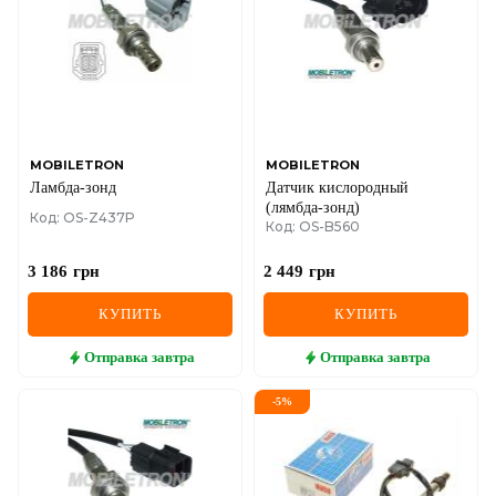
MOBILETRON
MOBILETRON
Ламбда-зонд
Датчик кислородный
(лямбда-зонд)
Код: OS-Z437P
Код: OS-B560
3 186
грн
2 449
грн
КУПИТЬ
КУПИТЬ
Отправка
завтра
Отправка
завтра
-
5
%