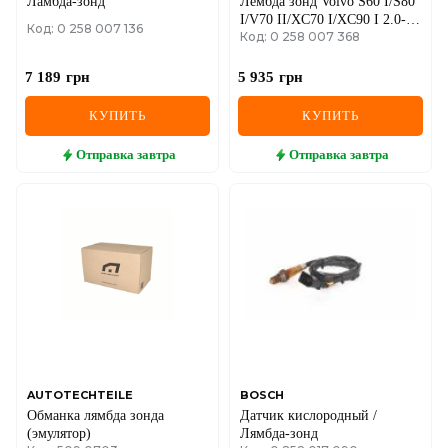
Ламбда-зонд
Лембда зонд Volvo S60 I/S80
I/V70 II/XC70 I/XC90 I 2.0-
Код: 0 258 007 136
Код: 0 258 007 368
2.5T
7 189
грн
5 935
грн
КУПИТЬ
КУПИТЬ
Отправка
завтра
Отправка
завтра
AUTOTECHTEILE
BOSCH
Обманка лямбда зонда
Датчик кислородный /
(эмулятор)
Лямбда-зонд