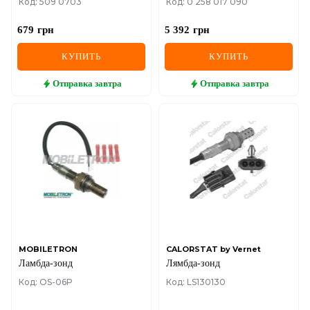
Код: 509 0703
Код: 0 258 017 090
679
грн
5 392
грн
КУПИТЬ
КУПИТЬ
Отправка
завтра
Отправка
завтра
MOBILETRON
CALORSTAT by Vernet
Ламбда-зонд
Лямбда-зонд
Код: OS-06P
Код: LS130130