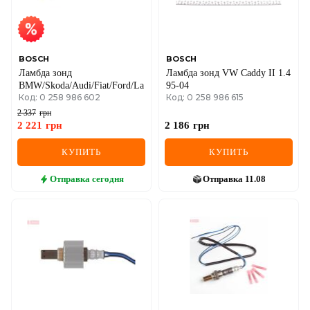
SEAT
SKODA
SMART
BOSCH
BOSCH
Ламбда зонд
Ламбда зонд VW Caddy II 1.4
BMW/Skoda/Audi/Fiat/Ford/Lada/Opel/Renault/VW
95-04
SSANGYONG
Код: 0 258 986 602
Код: 0 258 986 615
2 337
грн
SUBARU
2 221
грн
2 186
грн
SUZUKI
КУПИТЬ
КУПИТЬ
TESLA
Отправка
сегодня
Отправка
11.08
TOYOTA
VOLVO
VW
ZEEKR