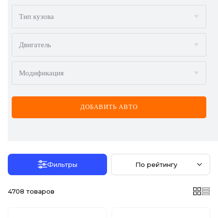
BMW
Тип кузова
BYD
Двигатель
CADILLAC
Модификация
CHERY
CHEVROLET
ДОБАВИТЬ АВТО
CHRYSLER
CITROËN
DACIA
Фильтры
По рейтингу
DAEWOO
4708
товаров
DODGE