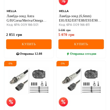
HELLA
HELLA
Ламбда-зонд Astra
Ламбда-зонд (6,6mm)
G/H/Corsa/Meriva/Omega
E81/E82/E87/E88/E93/E90
Код: 6PA 009 166-501
Код: 6PA 009 166-811
B/Vectra B/C/ 1.2-3.2 99-
1.6-6.2 00-
5 336
грн
2 851
грн
5 070
грн
КУПИТЬ
КУПИТЬ
Отправка
12.08
Отправка
сегодня
-
5
%
-
5
%