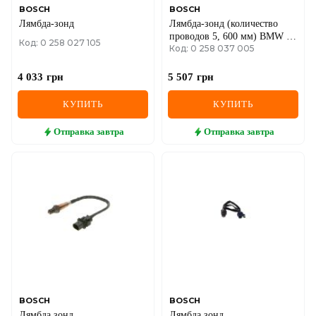
BOSCH
BOSCH
Лямбда-зонд
Лямбда-зонд (количество
проводов 5, 600 мм) BMW 5
Код: 0 258 027 105
Код: 0 258 037 005
(G30, F90), 8 (G14, F91),
(G15, F92), GRAN COUPE
(G16, F93) 4.4 09.17-
4 033
грн
5 507
грн
КУПИТЬ
КУПИТЬ
Отправка
завтра
Отправка
завтра
BOSCH
BOSCH
Лямбда зонд
Лямбда зонд