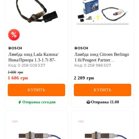
IVECO
JAGUAR
JEEP
KIA
BOSCH
BOSCH
Лямбда зонд Lada Калина/
Ламбда зонд Citroen Berlingo
LANCIA
Нива/Приора 1.3-1.7i 87-
1.6i/Peugeot Partner
Код: 0 258 006 537
Код: 0 258 986 507
1.4i/Renault Kangoo 1.2
LAND ROVER
16V/VW Caddy 1.4/1.6i 95-
1 690
грн
1 606
грн
2 209
грн
LEXUS
КУПИТЬ
КУПИТЬ
LINCOLN
Отправка
сегодня
Отправка
11.08
MAZDA
MERCEDES-BENZ
MG