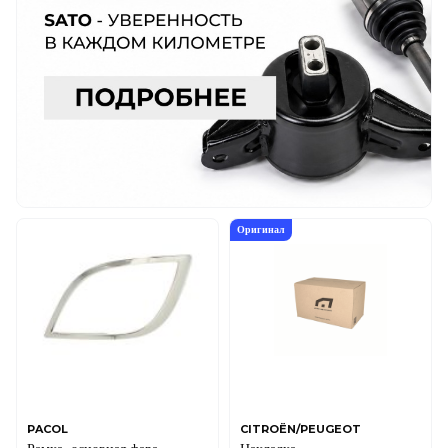
Оригинал
PACOL
CITROËN/PEUGEOT