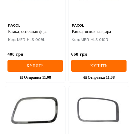
SEAT
SKODA
SMART
PACOL
PACOL
Рамка, основная фара
Рамка, основная фара
SSANGYONG
Код: MER-HLS-009L
Код: MER-HLS-010R
SUBARU
408
грн
668
грн
SUZUKI
КУПИТЬ
КУПИТЬ
TESLA
Отправка
11.08
Отправка
11.08
TOYOTA
VOLVO
VW
ZEEKR