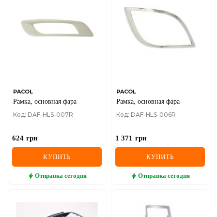
DS
FIAT
FORD
FORD USA
GEELY
PACOL
PACOL
Рамка, основная фара
Рамка, основная фара
GMC
Код: DAF-HLS-007R
Код: DAF-HLS-006R
GREAT WALL
624
грн
1 371
грн
HAVAL
КУПИТЬ
КУПИТЬ
HONDA
Отправка
сегодня
Отправка
сегодня
HYUNDAI
INFINITI