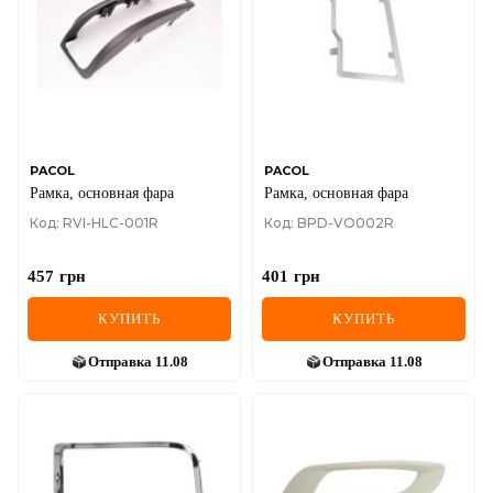
IVECO
JAGUAR
JEEP
KIA
PACOL
PACOL
Рамка, основная фара
Рамка, основная фара
LANCIA
Код: RVI-HLC-001R
Код: BPD-VO002R
LAND ROVER
457
грн
401
грн
LEXUS
КУПИТЬ
КУПИТЬ
LINCOLN
Отправка
11.08
Отправка
11.08
MAZDA
MERCEDES-BENZ
MG