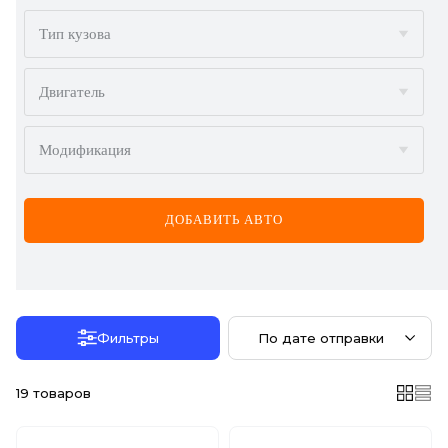
BMW
Тип кузова
BYD
Двигатель
CADILLAC
Модификация
CHERY
CHEVROLET
ДОБАВИТЬ АВТО
CHRYSLER
CITROËN
DACIA
Фильтры
По дате отправки
DAEWOO
19
товаров
DODGE