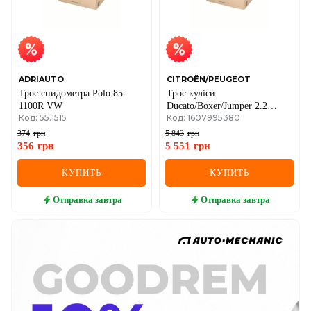
ADRIAUTO
CITROËN/PEUGEOT
Трос спидометра Polo 85-
Трос куліси
1100R VW
Ducato/Boxer/Jumper 2.2
Код: 55.1515
Код: 1607995380
D/HDi 06-
374
грн
5 843
грн
356
грн
5 551
грн
КУПИТЬ
КУПИТЬ
Отправка
завтра
Отправка
завтра