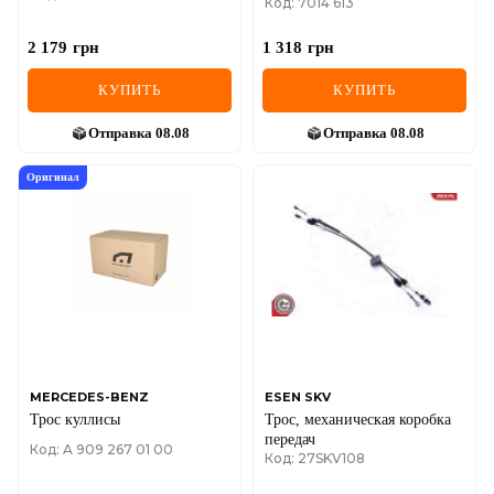
Код: 7014 613
04- VW
2 179
грн
1 318
грн
КУПИТЬ
КУПИТЬ
Отправка
08.08
Отправка
08.08
Оригинал
MERCEDES-BENZ
ESEN SKV
Трос куллисы
Трос, механическая коробка
передач
Код: A 909 267 01 00
Код: 27SKV108