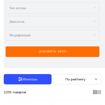
BMW
Тип кузова
BYD
Двигатель
CADILLAC
Модификация
CHERY
CHEVROLET
ДОБАВИТЬ АВТО
CHRYSLER
CITROËN
DACIA
Фильтры
По рейтингу
DAEWOO
2335
товаров
DODGE