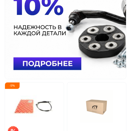
-
5
%