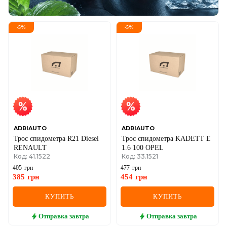
-
5
%
-
5
%
ADRIAUTO
ADRIAUTO
Трос спидометра R21 Diesel
Трос спидометра KADETT E
RENAULT
1.6 100 OPEL
Код: 41.1522
Код: 33.1521
405
грн
477
грн
385
грн
454
грн
КУПИТЬ
КУПИТЬ
Отправка
завтра
Отправка
завтра