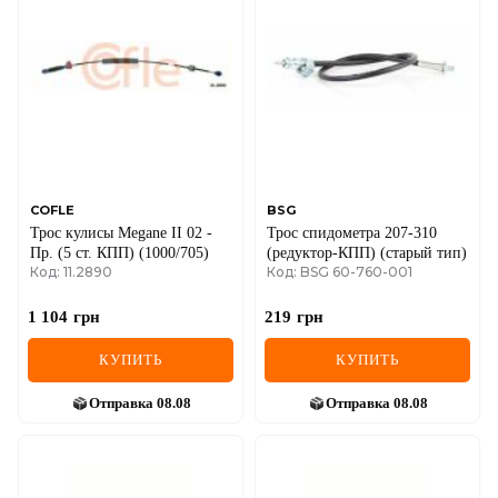
DS
FIAT
FORD
FORD USA
GEELY
COFLE
BSG
Трос кулисы Megane II 02 -
Трос спидометра 207-310
GMC
Пр. (5 ст. КПП) (1000/705)
(редуктор-КПП) (старый тип)
Код: 11.2890
Код: BSG 60-760-001
GREAT WALL
1 104
грн
219
грн
HAVAL
КУПИТЬ
КУПИТЬ
HONDA
Отправка
08.08
Отправка
08.08
HYUNDAI
INFINITI