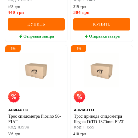
463
грн
319
грн
440
грн
304
грн
КУПИТЬ
КУПИТЬ
Отправка
завтра
Отправка
завтра
-
5
%
-
5
%
ADRIAUTO
ADRIAUTO
Трос спидометра Fiorino 96-
Трос привода спидометра
FIAT
Regata D/TD 1370mm FIAT
Код: 11.1598
Код: 11.1555
386
грн
410
грн