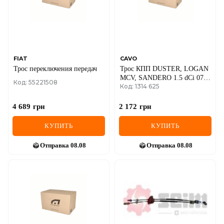
FIAT
CAVO
Трос переключения передач
Трос КПП DUSTER, LOGAN
MCV, SANDERO 1.5 dCi 07-
Код: 55221508
Код: 1314 625
DACIA
4 689
грн
2 172
грн
КУПИТЬ
КУПИТЬ
Отправка
08.08
Отправка
08.08