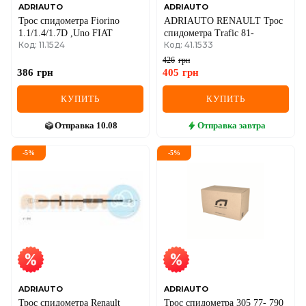
ADRIAUTO
ADRIAUTO
Трос спидометра Fiorino
ADRIAUTO RENAULT Трос
1.1/1.4/1.7D ,Uno FIAT
спидометра Trafic 81-
Код: 11.1524
Код: 41.1533
426
грн
386
грн
405
грн
КУПИТЬ
КУПИТЬ
Отправка
10.08
Отправка
завтра
-
5
%
-
5
%
ADRIAUTO
ADRIAUTO
Трос спидометра Renault
Трос спидометра 305 77- 790