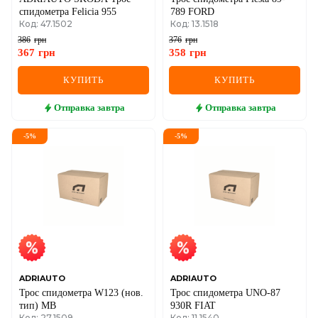
спидометра Felicia 955
789 FORD
Код: 47.1502
Код: 13.1518
386
грн
376
грн
367
грн
358
грн
КУПИТЬ
КУПИТЬ
Отправка
завтра
Отправка
завтра
-
5
%
-
5
%
ADRIAUTO
ADRIAUTO
Трос спидометра W123 (нов.
Трос спидометра UNO-87
тип) MB
930R FIAT
Код: 27.1509
Код: 11.1540