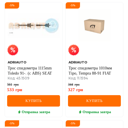
-
5
%
-
5
%
ADRIAUTO
ADRIAUTO
Трос спидометра 1115mm
Трос спидометра 1010мм
Toledo 91-. (с ABS) SEAT
Tipo, Tempra 88-91 FIAT
Код: 45.1509
Код: 11.1594
561
грн
344
грн
533
грн
327
грн
КУПИТЬ
КУПИТЬ
Отправка
завтра
Отправка
завтра
-
5
%
-
5
%