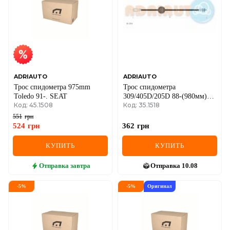
ADRIAUTO
ADRIAUTO
Трос спидометра 975mm
Трос спидометра
Toledo 91-. SEAT
309/405D/205D 88-(980мм)
Код: 45.1508
Код: 35.1518
PEUGEOT
551
грн
524
грн
362
грн
КУПИТЬ
КУПИТЬ
Отправка
завтра
Отправка
10.08
-
5
%
-
5
%
Оригинал