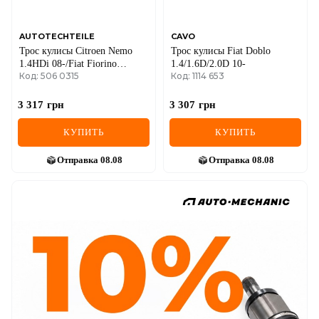
AUTOTECHTEILE
CAVO
Трос кулисы Citroen Nemo
Трос кулисы Fiat Doblo
1.4HDi 08-/Fiat Fiorino
1.4/1.6D/2.0D 10-
Код: 506 0315
Код: 1114 653
1.3MJTD 12- (Евро 5)
3 317
грн
3 307
грн
КУПИТЬ
КУПИТЬ
Отправка
08.08
Отправка
08.08