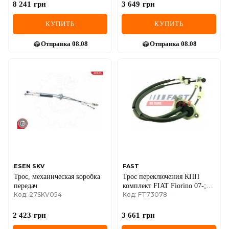
8 241
грн
3 649
грн
КУПИТЬ
КУПИТЬ
Отправка
08.08
Отправка
08.08
ESEN SKV
FAST
Трос, механическая коробка
Трос переключения КПП
передач
комплект FIAT Fiorino 07-;
Код: 27SKV054
Код: FT73078
PEUGEOT Bipper 08-17;
CITROEN Nemo 08-17
2 423
грн
3 661
грн