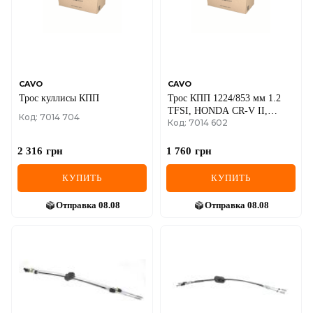
MINI
MITSUBISHI
NISSAN
CAVO
CAVO
Трос куллисы КПП
Трос КПП 1224/853 мм 1.2
OPEL
TFSI, HONDA CR-V II,
Код: 7014 704
Код: 7014 602
SKODA AUDI
PEUGEOT
2 316
грн
1 760
грн
POLESTAR
КУПИТЬ
КУПИТЬ
PORSCHE
Отправка
08.08
Отправка
08.08
RAM
RAVON
RENAULT