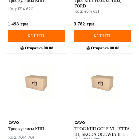
Трос куллисы КПП
Трос КПП Focus 08-(IB5)
FORD
Код: 1314 620
Код: 4614 621
1 498
грн
3 782
грн
КУПИТЬ
КУПИТЬ
Отправка
08.08
Отправка
08.08
CAVO
CAVO
Трос куллисы КПП
ТРОС КПП GOLF VI, JETTA
III, SKODA OCTAVIA II 1.6
Код: 7014 701