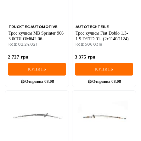
SEAT
SKODA
SMART
TRUCKTEC AUTOMOTIVE
AUTOTECHTEILE
Трос кулисы MB Sprinter 906
Трос кулисы Fiat Doblo 1.3-
3.0CDI OM642 06-
1.9 D/JTD 01- (2x1140/1124)
SSANGYONG
Код: 02.24.021
Код: 506 0318
SUBARU
2 727
грн
3 375
грн
SUZUKI
КУПИТЬ
КУПИТЬ
TESLA
Отправка
08.08
Отправка
08.08
TOYOTA
VOLVO
VW
ZEEKR