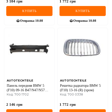
3 104
грн
1 772
грн
КУПИТЬ
КУПИТЬ
Отправка
10.08
Отправка
10.08
AUTOTECHTEILE
AUTOTECHTEILE
Панель передняя BMW 5
Решетка радиатора BMW 5
(F10) 09-16 B47/N47/N57
(F10) 13-16 (R) (хром)
Код: 700 1702
Код: 700 0338
(верх)
2 146
грн
1 772
грн