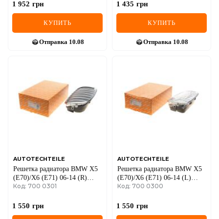
1 952
грн
1 435
грн
КУПИТЬ
КУПИТЬ
Отправка
10.08
Отправка
10.08
AUTOTECHTEILE
AUTOTECHTEILE
Решетка радиатора BMW X5
Решетка радиатора BMW X5
(E70)/X6 (E71) 06-14 (R)
(E70)/X6 (E71) 06-14 (L)
Код: 700 0301
Код: 700 0300
(хром/титан)
(хром/титан)
1 550
грн
1 550
грн