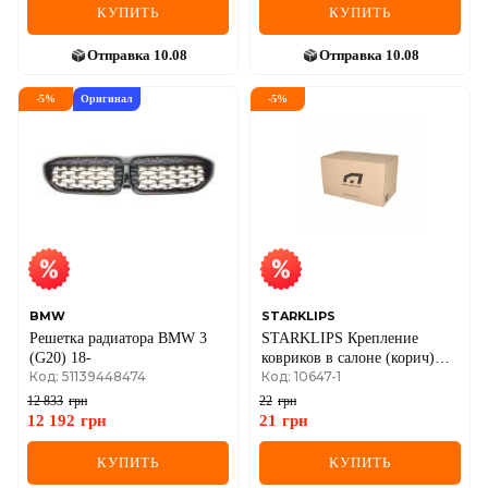
КУПИТЬ
КУПИТЬ
Отправка
10.08
Отправка
10.08
-
5
%
Оригинал
-
5
%
BMW
STARKLIPS
Решетка радиатора BMW 3
STARKLIPS Крепление
(G20) 18-
ковриков в салоне (корич)
Код: 51139448474
Код: 10647-1
Renault Master III Fiat Ducato,
Traffic II (решетка радиатора)
12 833
грн
22
грн
12 192
грн
21
грн
КУПИТЬ
КУПИТЬ