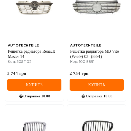
IVECO
JAGUAR
JEEP
KIA
AUTOTECHTEILE
AUTOTECHTEILE
Решетка радиатора Renault
Решетка радиатора MB Vito
LANCIA
Master 14-
(W639) 03- (8891)
Код: 505 1102
Код: 100 8891
LAND ROVER
5 744
грн
2 754
грн
LEXUS
КУПИТЬ
КУПИТЬ
LINCOLN
Отправка
10.08
Отправка
10.08
MAZDA
MERCEDES-BENZ
MG