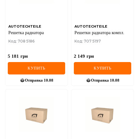
SEAT
SKODA
SMART
AUTOTECHTEILE
AUTOTECHTEILE
Решетка радиатора
Решетки радиатора компл.
SSANGYONG
Код: 708 5186
Код: 707 5197
SUBARU
5 181
грн
2 149
грн
SUZUKI
КУПИТЬ
КУПИТЬ
TESLA
Отправка
10.08
Отправка
10.08
TOYOTA
VOLVO
VW
ZEEKR