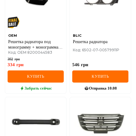
OEM
BLIC
Решетка радиатора под
Решетка радиатора
монограмму + монограмма
Код: 6502-07-00579911P
Код: OEM 8200044583
Renault Trafic II 01->06
392
грн
334
грн
546
грн
КУПИТЬ
КУПИТЬ
Забрать
сейчас
Отправка
10.08