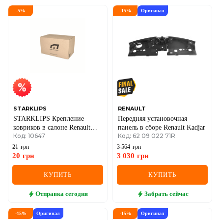
-
5
%
-
15
%
Оригинал
STARKLIPS
RENAULT
STARKLIPS Крепление
Передняя установочная
ковриков в салоне Renault
панель в сборе Renault Kadjar
Код: 10647
Код: 62 09 022 71R
Master III Fiat Ducato, Traffic
II (решетка радиатора).
21
грн
3 564
грн
20
грн
3 030
грн
КУПИТЬ
КУПИТЬ
Отправка
сегодня
Забрать
сейчас
-
15
%
Оригинал
-
15
%
Оригинал