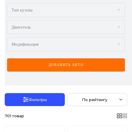
BMW
Тип кузова
BYD
Двигатель
CADILLAC
Модификация
CHERY
CHEVROLET
ДОБАВИТЬ АВТО
CHRYSLER
CITROËN
DACIA
Фильтры
По рейтингу
DAEWOO
701
товар
DODGE