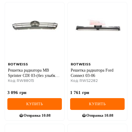
ROTWEISS
ROTWEISS
Решетка радиатора MB
Решетка радиатора Ford
Sprinter CDI 03-(без улыбки)
Connect 03-06
Код: RW88015
Код: RWS2282
(9018800385)
3 096
грн
1 761
грн
КУПИТЬ
КУПИТЬ
Отправка
10.08
Отправка
10.08