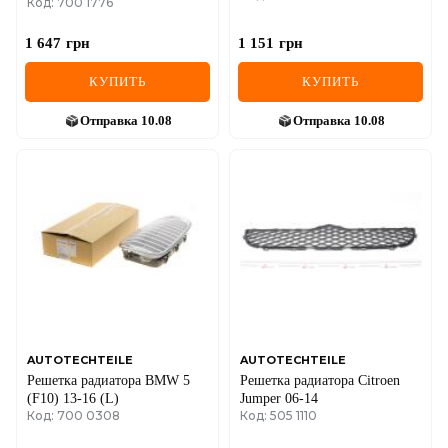
Код: 700 1776
(нижний)
1 647
грн
1 151
грн
КУПИТЬ
КУПИТЬ
Отправка
10.08
Отправка
10.08
AUTOTECHTEILE
AUTOTECHTEILE
Решетка радиатора BMW 5
Решетка радиатора Citroen
(F10) 13-16 (L)
Jumper 06-14
Код: 700 0308
Код: 505 1110