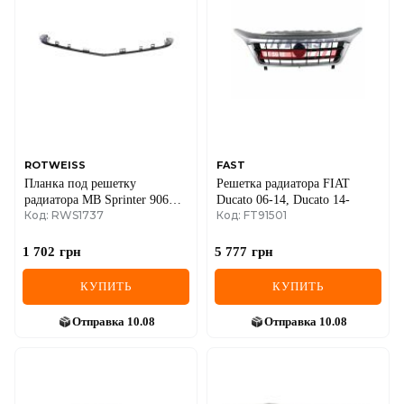
ROTWEISS
FAST
Планка под решетку
Решетка радиатора FIAT
радиатора MB Sprinter 906
Ducato 06-14, Ducato 14-
Код: RWS1737
Код: FT91501
14- (улыбка)
1 702
грн
5 777
грн
КУПИТЬ
КУПИТЬ
Отправка
10.08
Отправка
10.08