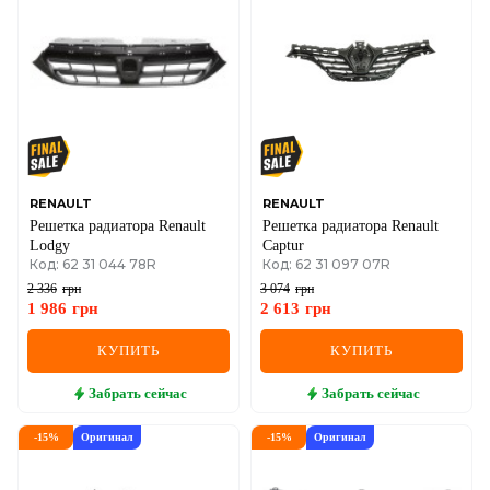
RENAULT
RENAULT
Решетка радиатора Renault
Решетка радиатора Renault
Lodgy
Captur
Код: 62 31 044 78R
Код: 62 31 097 07R
2 336
грн
3 074
грн
1 986
грн
2 613
грн
КУПИТЬ
КУПИТЬ
Забрать
сейчас
Забрать
сейчас
-
15
%
Оригинал
-
15
%
Оригинал