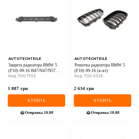
DS
FIAT
FORD
FORD USA
GEELY
AUTOTECHTEILE
AUTOTECHTEILE
Защита радиатора BMW 5
Решетка радиатора BMW 5
GMC
(F10) 09-16 B47/N47/N57
(F10) 09-16 (к-кт)
Код: 700 1703
Код: 700 0326
(нижняя)
GREAT WALL
1 887
грн
2 634
грн
HAVAL
КУПИТЬ
КУПИТЬ
HONDA
Отправка
10.08
Отправка
10.08
HYUNDAI
INFINITI