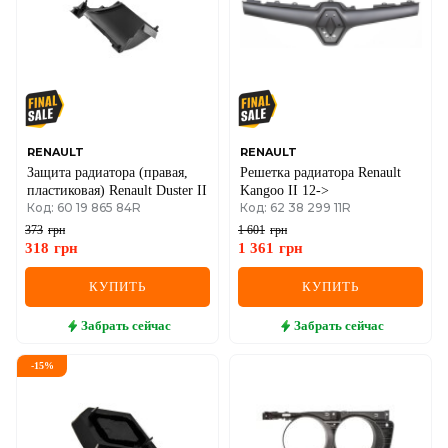
RENAULT
RENAULT
Защита радиатора (правая,
Решетка радиатора Renault
пластиковая) Renault Duster II
Kangoo II 12->
Код: 60 19 865 84R
Код: 62 38 299 11R
373
грн
1 601
грн
318
грн
1 361
грн
КУПИТЬ
КУПИТЬ
Забрать
сейчас
Забрать
сейчас
-
15
%