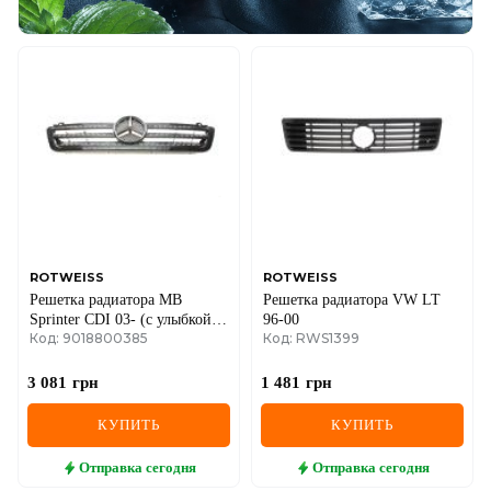
ROTWEISS
ROTWEISS
Решетка радиатора MB
Решетка радиатора VW LT
Sprinter CDI 03- (с улыбкой и
96-00
Код: 9018800385
Код: RWS1399
значком)
3 081
грн
1 481
грн
КУПИТЬ
КУПИТЬ
Отправка
сегодня
Отправка
сегодня