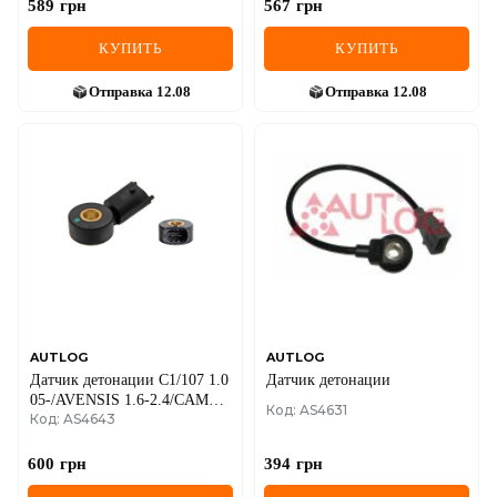
589
грн
567
грн
КУПИТЬ
КУПИТЬ
Отправка
12.08
Отправка
12.08
AUTLOG
AUTLOG
Датчик детонации C1/107 1.0
Датчик детонации
05-/AVENSIS 1.6-2.4/CAMRY
Код: AS4631
Код: AS4643
2.4 01-/RAV4 2.0-2.5 05-
600
грн
394
грн