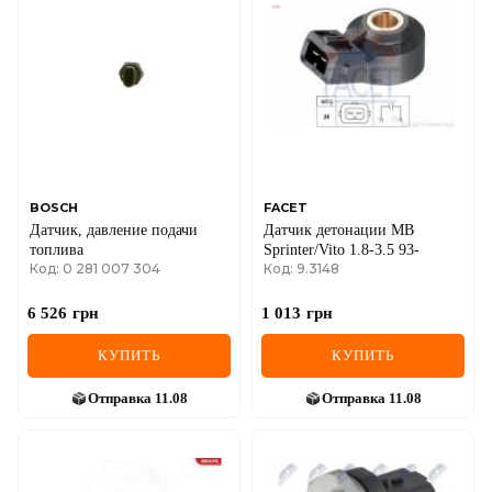
DS
FIAT
FORD
FORD USA
GEELY
BOSCH
FACET
Датчик, давление подачи
Датчик детонации MB
GMC
топлива
Sprinter/Vito 1.8-3.5 93-
Код: 0 281 007 304
Код: 9.3148
GREAT WALL
6 526
грн
1 013
грн
HAVAL
КУПИТЬ
КУПИТЬ
HONDA
Отправка
11.08
Отправка
11.08
HYUNDAI
INFINITI