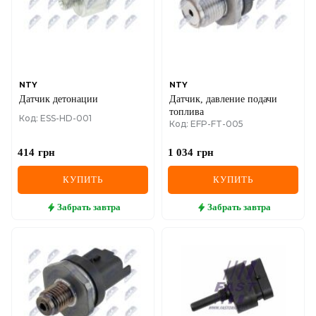
MINI
MITSUBISHI
NISSAN
NTY
NTY
Датчик детонации
Датчик, давление подачи
OPEL
топлива
Код: ESS-HD-001
Код: EFP-FT-005
PEUGEOT
414
грн
1 034
грн
POLESTAR
КУПИТЬ
КУПИТЬ
PORSCHE
Забрать
завтра
Забрать
завтра
RAM
RAVON
RENAULT