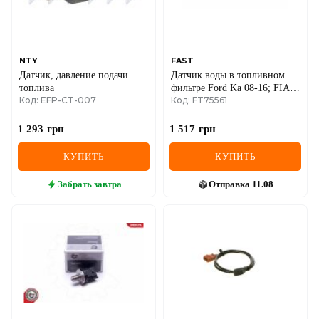
SEAT
SKODA
SMART
NTY
FAST
Датчик, давление подачи
Датчик воды в топливном
топлива
фильтре Ford Ka 08-16; FIAT
SSANGYONG
Код: EFP-CT-007
Код: FT75561
Ducato 06-14, Ducato 14-;
OPEL Combo D 11-18
SUBARU
1 293
грн
1 517
грн
SUZUKI
КУПИТЬ
КУПИТЬ
TESLA
Забрать
завтра
Отправка
11.08
TOYOTA
VOLVO
VW
ZEEKR