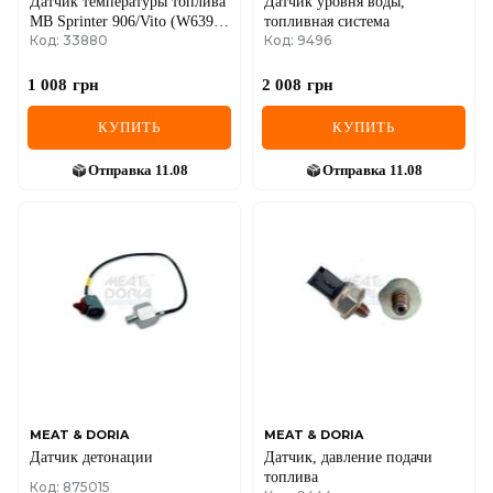
Датчик температуры топлива
Датчик уровня воды,
MB Sprinter 906/Vito (W639)
топливная система
Код: 33880
Код: 9496
2.2 06- (M12x1.25)
1 008
грн
2 008
грн
КУПИТЬ
КУПИТЬ
Отправка
11.08
Отправка
11.08
MEAT & DORIA
MEAT & DORIA
Датчик детонации
Датчик, давление подачи
топлива
Код: 875015