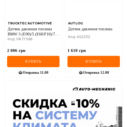
TRUCKTEC AUTOMOTIVE
AUTLOG
Датчик давления топлива
Датчик давления топлива
BMW 3 (E90)/5 (E60/F10)/7
Код: AS2232
Код: 08.17.066
(F01-F04) 06-16
N42/N52/N53/N63
2 006
грн
1 610
грн
КУПИТЬ
КУПИТЬ
Отправка
11.08
Отправка
12.08