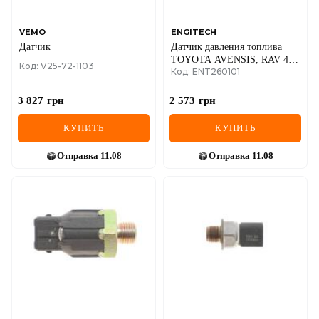
VEMO
ENGITECH
Датчик
Датчик давления топлива
TOYOTA AVENSIS, RAV 4
Код: V25-72-1103
Код: ENT260101
III 2.2D 10.05-12.12
3 827
грн
2 573
грн
КУПИТЬ
КУПИТЬ
Отправка
11.08
Отправка
11.08