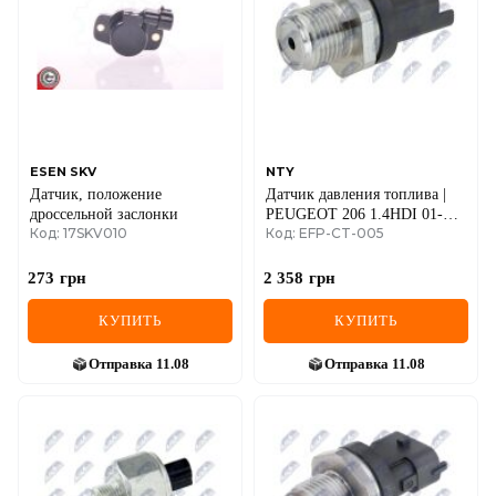
IVECO
JAGUAR
JEEP
KIA
ESEN SKV
NTY
Датчик, положение
Датчик давления топлива |
LANCIA
дроссельной заслонки
PEUGEOT 206 1.4HDI 01-
Код: 17SKV010
Код: EFP-CT-005
09,307 1.4HDI 01-
LAND ROVER
05,CITROЛN XSARA 1.4HDI
03-05
273
грн
2 358
грн
LEXUS
КУПИТЬ
КУПИТЬ
LINCOLN
Отправка
11.08
Отправка
11.08
MAZDA
MERCEDES-BENZ
MG