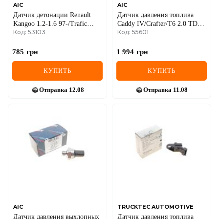
AIC
AIC
Датчик детонации Renault
Датчик давления топлива
Kangoo 1.2-1.6 97-/Trafic
Caddy IV/Crafter/T6 2.0 TDI
Код: 53103
Код: 55601
2.0/2.2 94-
11-
785
грн
1 994
грн
КУПИТЬ
КУПИТЬ
Отправка
12.08
Отправка
11.08
AIC
TRUCKTEC AUTOMOTIVE
Датчик давления выхлопных
Датчик давления топлива