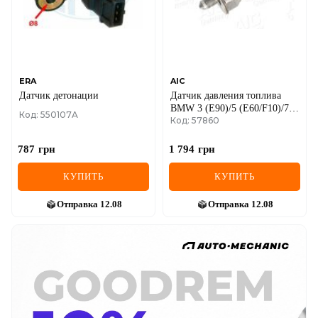
ERA
AIC
Датчик детонации
Датчик давления топлива
BMW 3 (E90)/5 (E60/F10)/7
Код: 550107A
Код: 57860
(F01-F04) 06-16
N42/N52/N53/N63
787
грн
1 794
грн
КУПИТЬ
КУПИТЬ
Отправка
12.08
Отправка
12.08