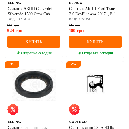
ELRING
ELRING
Сальник АКПП Chevrolet
Сальник АКПП Ford Transit
Silverado 1500 Crew Cab
2.0 EcoBlue 4x4 2017–, F-150
Код: 187.300
Код: B16.050
Pickup 6.2 4WD 2013–
Standard Cab Pickup 3.5 4WD
2017–
551
грн
421
грн
524
грн
400
грн
КУПИТЬ
КУПИТЬ
Отправка
сегодня
Отправка
сегодня
-
5
%
-
5
%
ELRING
CORTECO
Сальник входного вала
Сальник акпп 28,0x 40,0x