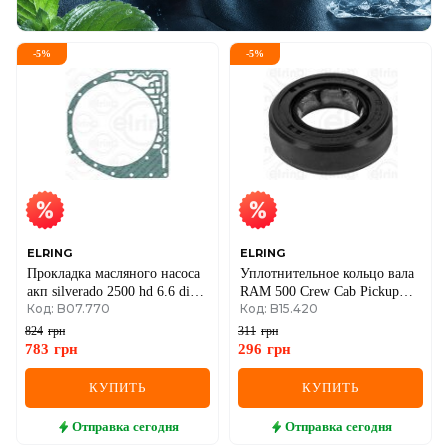
-
5
%
-
5
%
ELRING
ELRING
Прокладка масляного насоса
Уплотнительное кольцо вала
акп silverado 2500 hd 6.6 di
RAM 500 Crew Cab Pickup
Код: B07.770
Код: B15.420
01-07 chevrolet
(DJ) 6.7 D 4WD 2012–
824
грн
311
грн
783
грн
296
грн
КУПИТЬ
КУПИТЬ
Отправка
сегодня
Отправка
сегодня