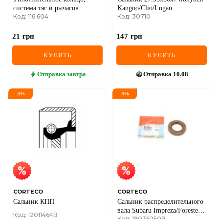
система тяг и рычагов
Kangoo/Clio/Logan
Код: 116 604
Код: 30710
1.2/1.5/1.6/1.9 dCi/dTi
21
грн
147
грн
КУПИТЬ
КУПИТЬ
Отправка
завтра
Отправка
10.08
-
5
%
-
5
%
CORTECO
CORTECO
Сальник КПП
Сальник распределительного
вала Subaru Impreza/Forester
Код: 12011464B
Код: 19036250B