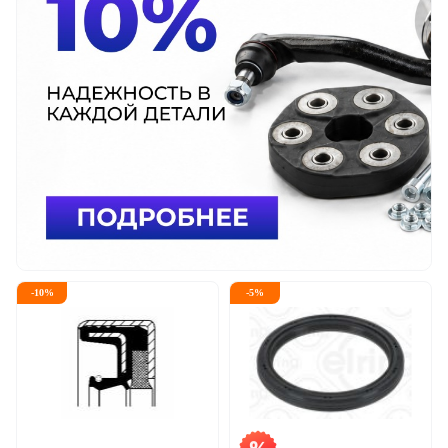
-
10
%
-
5
%