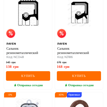
PAYEN
PAYEN
Сальник
Сальник
резинометаллический
резинометаллический
Код: NC048
Код: NJ186
145
грн
176
грн
138
грн
168
грн
КУПИТЬ
КУПИТЬ
Отправка
сегодня
Отправка
сегодня
-
5
%
-
15
%
Оригинал