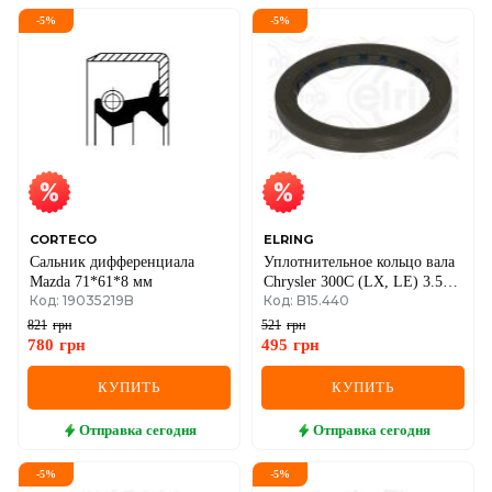
-
5
%
-
5
%
CORTECO
ELRING
Сальник дифференциала
Уплотнительное кольцо вала
Mazda 71*61*8 мм
Chrysler 300C (LX, LE) 3.5
Код: 19035219B
Код: B15.440
AWD 2004–2010
821
грн
521
грн
780
грн
495
грн
КУПИТЬ
КУПИТЬ
Отправка
сегодня
Отправка
сегодня
-
5
%
-
5
%