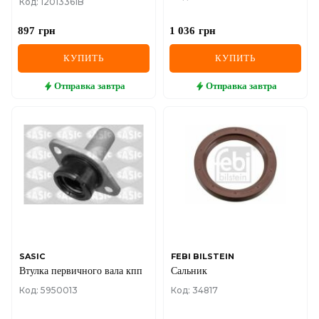
Код: 12013361B
(80x100x10)
897
грн
1 036
грн
КУПИТЬ
КУПИТЬ
Отправка
завтра
Отправка
завтра
SASIC
FEBI BILSTEIN
Втулка первичного вала кпп
Сальник
Код: 5950013
Код: 34817