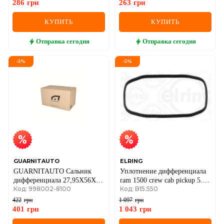
286
грн
263
грн
КУПИТЬ
КУПИТЬ
Отправка
сегодня
Отправка
сегодня
-
5
%
-
5
%
GUARNITAUTO
ELRING
GUARNITAUTO Сальник
Уплотнение дифференциала
дифференциала 27,95X56X10
ram 1500 crew cab pickup 5.7
Код: 998002-8100
Код: B15.550
RD ACM
4wd 08-10 dodge
422
грн
1 097
грн
401
грн
1 043
грн