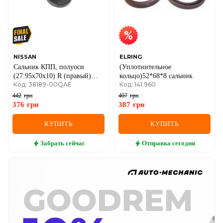
NISSAN
ELRING
Сальник КПП, полуоси
(Уплотнительное
(27.95x70x10) R (правый)
кольцо)52*68*8 сальник
Код: 38189-00QAE
Код: 141.960
Renault Kangoo I / Laguna II /
Duster I
442
грн
407
грн
376
грн
387
грн
КУПИТЬ
КУПИТЬ
Забрать
сейчас
Отправка
сегодня