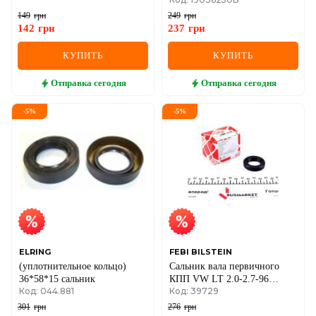
1.5-2.5i 98-12 (32x55x8.5)
149
грн
249
грн
142
грн
237
грн
КУПИТЬ
КУПИТЬ
Отправка
сегодня
Отправка
сегодня
-
5
%
-
5
%
ELRING
FEBI BILSTEIN
(уплотнительное кольцо)
Сальник вала первичного
36*58*15 сальник
КПП VW LT 2.0-2.7-96
Код: 044.881
Код: 39729
(24.9x40x8)
301
грн
276
грн