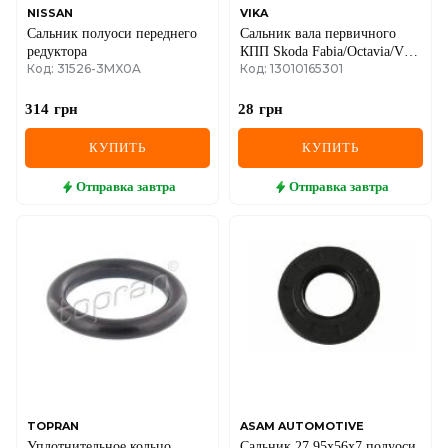
NISSAN
VIKA
Сальник полуоси переднего
Сальник вала первичного
редуктора
КПП Skoda Fabia/Octavia/VW
Код: 31526-3MX0A
Код: 13010165301
Caddy II 1.0-1.9 (22x32x7)
314
грн
28
грн
КУПИТЬ
КУПИТЬ
Отправка
завтра
Отправка
завтра
TOPRAN
ASAM AUTOMOTIVE
Уплотнительное кольцо,
Сальник 27.95x56x7 полуоси