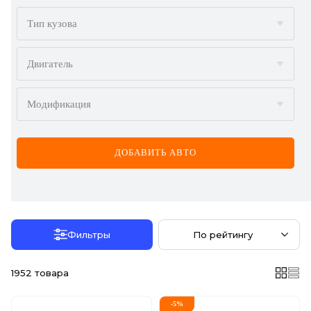
BMW
Тип кузова
BYD
Двигатель
CADILLAC
Модификация
CHERY
CHEVROLET
ДОБАВИТЬ АВТО
CHRYSLER
CITROËN
DACIA
Фильтры
По рейтингу
DAEWOO
1952
товара
DODGE
-
5
%