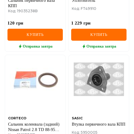
Сальник первичного вала
Уплотнитель
КПП
Код: FT49910
Код: 19035238B
120
грн
1 229
грн
КУПИТЬ
КУПИТЬ
Отправка
завтра
Отправка
завтра
CORTECO
SASIC
Сальник коленвала (задний)
Втулка первичного вала КПП
Nissan Patrol 2.8 TD 88-95
Код: 5950005