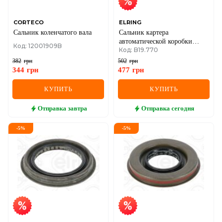
CORTECO
ELRING
Сальник коленчатого вала
Сальник картера
автоматической коробки
Код: 12001909B
Код: B19.770
передач Ford Expedition 5.4
XLS 2007–, F-150 4.2 2007–
382
грн
502
грн
2009
344
грн
477
грн
КУПИТЬ
КУПИТЬ
Отправка
завтра
Отправка
сегодня
-
5
%
-
5
%