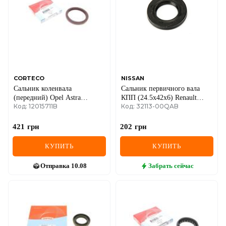
IVECO
JAGUAR
JEEP
KIA
CORTECO
NISSAN
Сальник коленвала
Сальник первичного вала
LANCIA
(передний) Opel Astra
КПП (24.5x42x6) Renault
Код: 12015711B
Код: 32113-00QAB
G/Vectra B/C/Omega B 2.0-
Trafic II + III 1.9dCi + 1.5dCi
LAND ROVER
2.2DTI 97-05 (55x68x8)
+ 1.6dCi + 2.0dCi +2.2dCi +
2.3dCi + 2.5dCi
421
грн
202
грн
LEXUS
КУПИТЬ
КУПИТЬ
LINCOLN
Отправка
10.08
Забрать
сейчас
MAZDA
MERCEDES-BENZ
MG