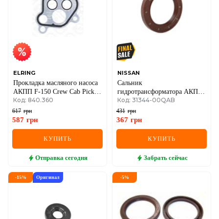
ELRING
NISSAN
Прокладка масляного насоса
Сальник
АКПП F-150 Crew Cab Pickup
гидротрансформатора АКПП
Код: 840.360
Код: 31344-00QAB
3.5 4WD 14-
(54.5x72x6.5) Renault Megane
II / Scenic II / Clio II + III
617
грн
431
грн
587
грн
367
грн
КУПИТЬ
КУПИТЬ
Отправка
сегодня
Забрать
сейчас
-
15
%
Оригинал
-
5
%