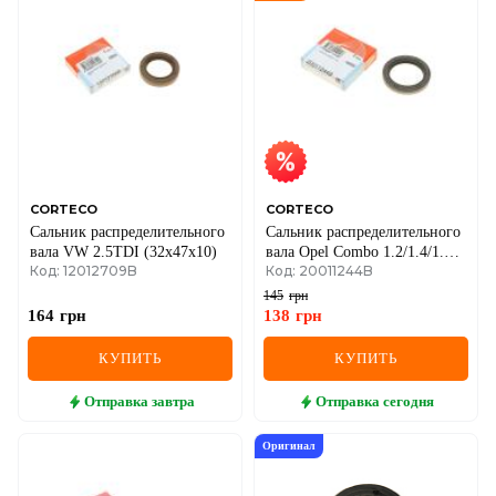
DS
FIAT
FORD
FORD USA
GEELY
CORTECO
CORTECO
Сальник распределительного
Сальник распределительного
GMC
вала VW 2.5TDI (32x47x10)
вала Opel Combo 1.2/1.4/1.6
Код: 12012709B
Код: 20011244B
94-01 (35x48x7)
GREAT WALL
145
грн
164
грн
138
грн
HAVAL
КУПИТЬ
КУПИТЬ
HONDA
Отправка
завтра
Отправка
сегодня
HYUNDAI
Оригинал
INFINITI