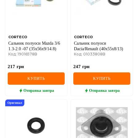
MINI
MITSUBISHI
NISSAN
CORTECO
CORTECO
Сальник полуоси Mazda 3/6
Сальник полуоси
OPEL
1.3-2.0 -07 (35x56x9/14.8)
Dacia/Renault (40x55x8/13)
Код: 19016578B
Код: 01033808B
PEUGEOT
217
грн
247
грн
POLESTAR
КУПИТЬ
КУПИТЬ
PORSCHE
Отправка
завтра
Отправка
завтра
RAM
Оригинал
RAVON
RENAULT