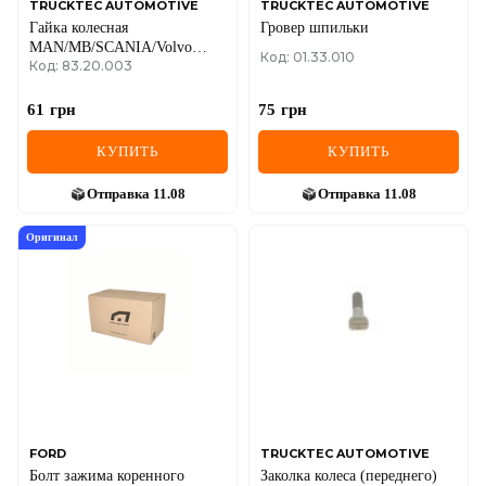
TRUCKTEC AUTOMOTIVE
TRUCKTEC AUTOMOTIVE
Гайка колесная
Гровер шпильки
MAN/MB/SCANIA/Volvo
Код: 01.33.010
Код: 83.20.003
(M20x1.5)
61
грн
75
грн
КУПИТЬ
КУПИТЬ
Отправка
11.08
Отправка
11.08
Оригинал
FORD
TRUCKTEC AUTOMOTIVE
Болт зажима коренного
Заколка колеса (переднего)