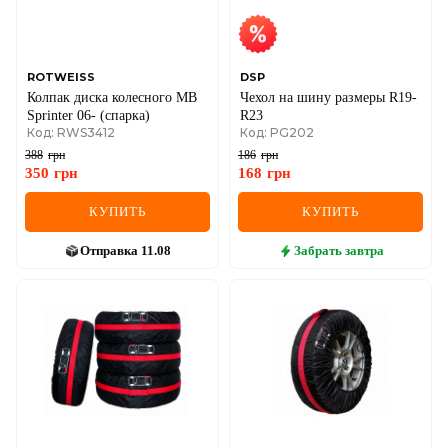
IVECO
JAGUAR
ROTWEISS
DSP
Колпак диска колесного MB
Чехол на шину размеры R19-
JEEP
Sprinter 06- (спарка)
R23
Код: RWS3412
Код: PG202
KIA
388
грн
186
грн
350
грн
168
грн
LANCIA
КУПИТЬ
КУПИТЬ
LAND ROVER
Отправка
11.08
Забрать
завтра
LEXUS
LINCOLN
MAZDA
MERCEDES-BENZ
MG