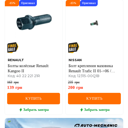
-
15
%
Оригинал
-
15
%
Оригинал
RENAULT
NISSAN
Болты колёсные Renault
Болт крепления маховика
Kangoo II
Renault Trafic II 01->06 /
Код: 40 22 221 21R
Код: 12315-00Q1B
Renault Kangoo I + II 1.9dCi
(M20)
163
грн
235
грн
139
грн
200
грн
КУПИТЬ
КУПИТЬ
Забрать
завтра
Забрать
завтра