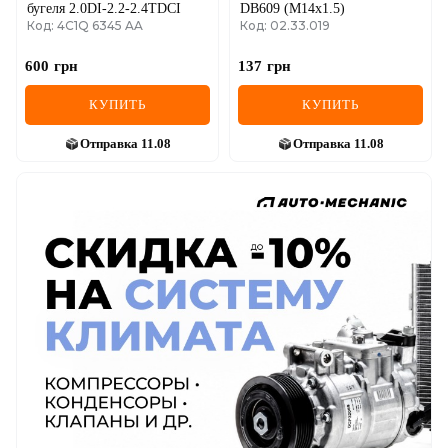
бугеля 2.0DI-2.2-2.4TDCI
DB609 (M14x1.5)
Код: 4C1Q 6345 AA
Код: 02.33.019
600
грн
137
грн
КУПИТЬ
КУПИТЬ
Отправка
11.08
Отправка
11.08