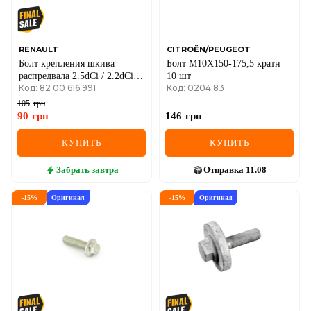
RENAULT
CITROËN/PEUGEOT
Болт крепления шкива
Болт М10Х150-175,5 кратн
распредвала 2.5dCi / 2.2dCi +
10 шт
Код: 82 00 616 991
Код: 0204 83
2.5dCi Renault Espace IV
105
грн
90
грн
146
грн
КУПИТЬ
КУПИТЬ
Забрать
завтра
Отправка
11.08
-
15
%
Оригинал
-
15
%
Оригинал