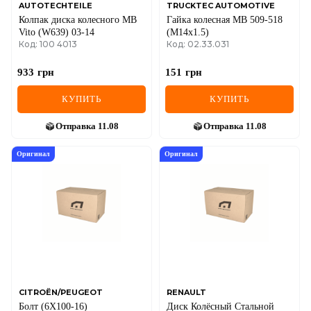
SEAT
AUTOTECHTEILE
TRUCKTEC AUTOMOTIVE
Колпак диска колесного MB
Гайка колесная MB 509-518
SKODA
Vito (W639) 03-14
(M14x1.5)
Код: 100 4013
Код: 02.33.031
SMART
933
грн
151
грн
SSANGYONG
КУПИТЬ
КУПИТЬ
SUBARU
Отправка
11.08
Отправка
11.08
SUZUKI
Оригинал
Оригинал
TESLA
TOYOTA
VOLVO
VW
CITROËN/PEUGEOT
RENAULT
ZEEKR
Болт (6X100-16)
Диск Колёсный Стальной