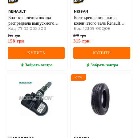
RENAULT
NISSAN
Болт крепления шкива
Болт крепления шкива
распредвала выпускного
коленчатого вала Renault
Код: 77 03 002 500
Код: 12309-00Q0E
(переднего шкива) 2.0dCi /
Trafic II 1.5dCi + 1.4 + 1.6
1.6dCi / 2.3dCi
16V / 1.6 + 1.6 16V / 1.6
185
грн
370
грн
158
грн
315
грн
КУПИТЬ
КУПИТЬ
Забрать
завтра
Забрать
завтра
-
10
%