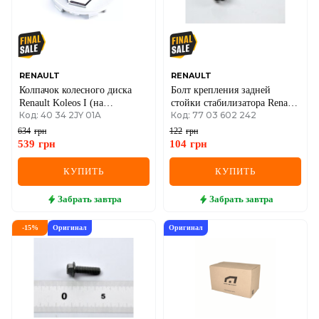
RENAULT
RENAULT
Колпачок колесного диска
Болт крепления задней
Renault Koleos I (на
стойки стабилизатора Renault
Код: 40 34 2JY 01A
Код: 77 03 602 242
алюминиевые диски
Mascott
R17/R18, для ступицы,
634
грн
122
грн
54mm)
539
грн
104
грн
КУПИТЬ
КУПИТЬ
Забрать
завтра
Забрать
завтра
-
15
%
Оригинал
Оригинал