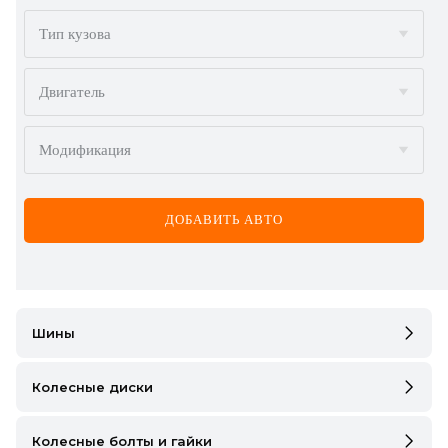
BMW
Тип кузова
BYD
Двигатель
CADILLAC
Модификация
CHERY
CHEVROLET
ДОБАВИТЬ АВТО
CHRYSLER
CITROËN
DACIA
Шины
DAEWOO
Колесные диски
DODGE
Колесные болты и гайки