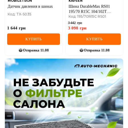
MOBILETRON
KAPSEN
Датчик давления в шинах
Шина DurableMax RS01
195/70 R15C 104/102T
Код: TX-S035
Код: 195/70R15C RS01
(летняя)
3 442
грн
1 644
грн
3 098
грн
КУПИТЬ
КУПИТЬ
Отправка
11.08
Отправка
11.08