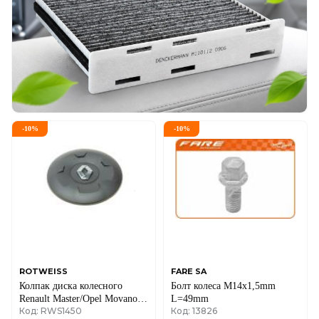
-
10
%
-
10
%
ROTWEISS
FARE SA
Колпак диска колесного
Болт колеса M14x1,5mm
Renault Master/Opel Movano
L=49mm
Код: RWS1450
Код: 13826
98-10 (R16)