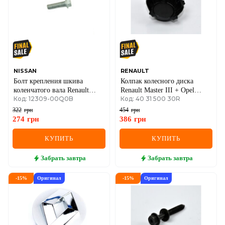
NISSAN
RENAULT
Болт крепления шкива
Колпак колесного диска
коленчатого вала Renault
Renault Master III + Opel
Код: 12309-00Q0B
Код: 40 31 500 30R
Trafic II + Opel Vivaro A 01-
Movano B 10-> FWD / RWD
>06 1.9dCi
(на стальные диски R16, для
322
грн
454
грн
ступицы)
274
грн
386
грн
КУПИТЬ
КУПИТЬ
Забрать
завтра
Забрать
завтра
-
15
%
Оригинал
-
15
%
Оригинал