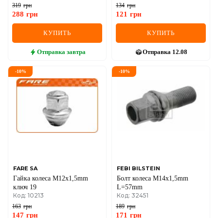
319
грн
134
грн
288
грн
121
грн
КУПИТЬ
КУПИТЬ
Отправка
завтра
Отправка
12.08
-
10
%
-
10
%
FARE SA
FEBI BILSTEIN
Гайка колеса M12x1,5mm
Болт колеса M14x1,5mm
ключ 19
L=57mm
Код: 10213
Код: 32451
163
грн
189
грн
147
грн
171
грн