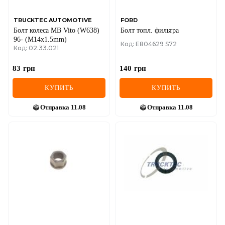
TRUCKTEC AUTOMOTIVE
FORD
Болт колеса MB Vito (W638)
Болт топл. фильтра
96- (M14x1.5mm)
Код: E804629 S72
Код: 02.33.021
83
грн
140
грн
КУПИТЬ
КУПИТЬ
Отправка
11.08
Отправка
11.08