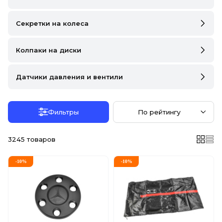
DS
FIAT
Секретки на колеса
FORD
Колпаки на диски
FORD USA
Датчики давления и вентили
GEELY
GMC
Фильтры
По рейтингу
GREAT WALL
3245
товаров
HAVAL
-
10
%
-
10
%
HONDA
HYUNDAI
INFINITI