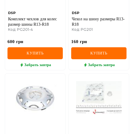
MINI
DSP
DSP
Комплект чехлов для колес
Чехол на шину размеры R13-
MITSUBISHI
размер шины R13-R18
R18
Код: PG201-4
Код: PG201
NISSAN
600
грн
160
грн
OPEL
КУПИТЬ
КУПИТЬ
PEUGEOT
Забрать
завтра
Забрать
завтра
POLESTAR
PORSCHE
RAM
RAVON
RENAULT