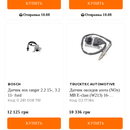
КУПИТЬ
КУПИТЬ
Отправка
10.08
Отправка
10.08
BOSCH
TRUCKTEC AUTOMOTIVE
Датчик nox ranger 2.2 15-, 3.2
Датчик оксидов азота (NOx)
11- ford
MB E-class (W213) 16-
Код: 0 281 008 761
Код: 02.17.184
OM654
12 125
грн
10 336
грн
КУПИТЬ
КУПИТЬ