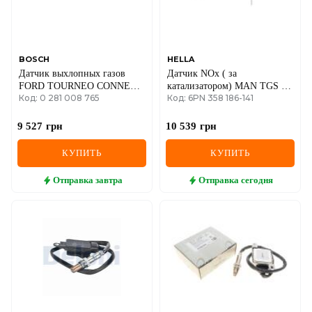
SEAT
SKODA
SMART
BOSCH
HELLA
Датчик выхлопных газов
Датчик NOx ( за
FORD TOURNEO CONNECT
катализатором) MAN TGS I,
SSANGYONG
Код: 0 281 008 765
Код: 6PN 358 186-141
V408 NADWOZIE WIELKO,
TGX I D2066LF85-
TRANSIT CONNECT,
D2676LFAJ 08.12-09.21
SUBARU
V408/MINIVAN 1.5D 05.18-
9 527
грн
10 539
грн
SUZUKI
КУПИТЬ
КУПИТЬ
TESLA
Отправка
завтра
Отправка
сегодня
TOYOTA
VOLVO
VW
ZEEKR