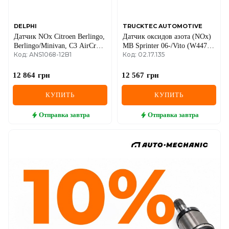
DELPHI
TRUCKTEC AUTOMOTIVE
Датчик NOx Citroen Berlingo,
Датчик оксидов азота (NOx)
Berlingo/Minivan, C3 AirCross
MB Sprinter 06-/Vito (W447)
Код: ANS1068-12B1
Код: 02.17.135
II, III, C4 Cactus, Spacetourer,
14- (OM651/OM642) (5WK9
X, C5 AirCross, C-Elysee 1.5D
6682C)
2017–
12 864
грн
12 567
грн
КУПИТЬ
КУПИТЬ
Отправка
завтра
Отправка
завтра