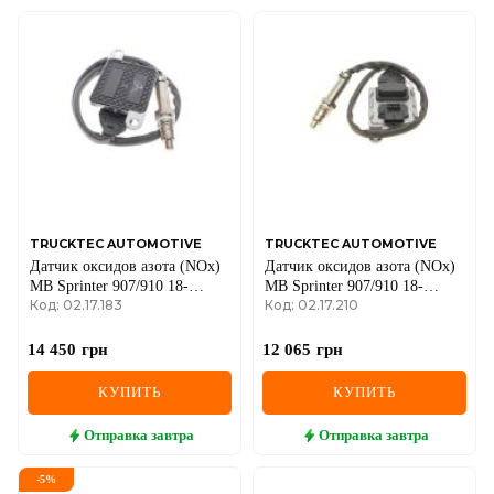
TRUCKTEC AUTOMOTIVE
TRUCKTEC AUTOMOTIVE
Датчик оксидов азота (NOx)
Датчик оксидов азота (NOx)
MB Sprinter 907/910 18-
MB Sprinter 907/910 18-
Код: 02.17.183
Код: 02.17.210
OM651
OM642/OM651
14 450
грн
12 065
грн
КУПИТЬ
КУПИТЬ
Отправка
завтра
Отправка
завтра
-
5
%