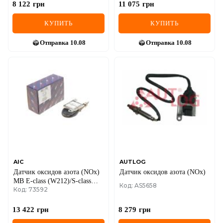
8 122
грн
11 075
грн
КУПИТЬ
КУПИТЬ
Отправка
10.08
Отправка
10.08
AIC
AUTLOG
Датчик оксидов азота (NOx)
Датчик оксидов азота (NOx)
MB E-class (W212)/S-class
Код: AS5658
Код: 73592
(W222)/Sprinter 06-
(OM651/OM642/M274)
(EURO6)
13 422
грн
8 279
грн