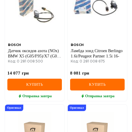
BOSCH
BOSCH
Датчик оксидов азота (NOx)
Ламбда зонд Citroen Berlingo
BMW X5 (G05/F95)/X7 (G07)
1.6i/Peugeot Partner 1.5i 16-
Код: 0 281 008 500
Код: 0 281 008 675
​​18- B57 D30
14 077
грн
8 081
грн
КУПИТЬ
КУПИТЬ
Отправка
завтра
Отправка
завтра
Оригинал
Оригинал