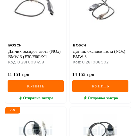
BOSCH
BOSCH
Датчик оксидов азота (NOx)
Датчик оксидов азота (NOx)
BMW 3 (F30/F80)/X1
BMW 3
Код: 0 281 008 498
Код: 0 281 008 502
(F48)/F2 (F39) 12-
(F30/F80/G20/G80/G28)/5
B37/B47/N57
(G30/F90)/7 (G11/G12) 11-
B47/B57/N47/N57
11 151
грн
14 155
грн
КУПИТЬ
КУПИТЬ
Отправка
завтра
Отправка
завтра
-
5
%