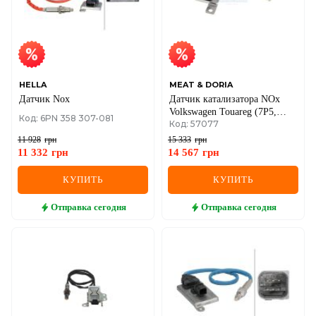
MINI
MITSUBISHI
NISSAN
HELLA
MEAT & DORIA
Датчик Nox
Датчик катализатора NOx
OPEL
Volkswagen Touareg (7P5,
Код: 6PN 358 307-081
Код: 57077
7P6) 3.0 V6 TDI 2014–2018,
Porsche Cayenne (92A) Diesel
PEUGEOT
11 928
грн
15 333
грн
11 332
грн
14 567
грн
POLESTAR
КУПИТЬ
КУПИТЬ
PORSCHE
Отправка
сегодня
Отправка
сегодня
RAM
RAVON
RENAULT