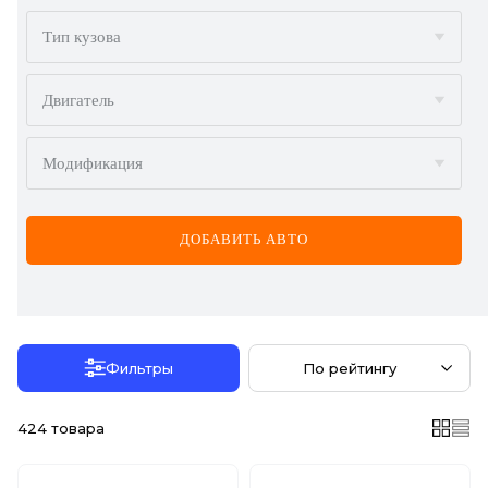
BMW
Тип кузова
BYD
Двигатель
CADILLAC
Модификация
CHERY
CHEVROLET
ДОБАВИТЬ АВТО
CHRYSLER
CITROËN
DACIA
Фильтры
По рейтингу
DAEWOO
424
товара
DODGE