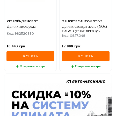
CITROËN/PEUGEOT
TRUCKTEC AUTOMOTIVE
Датчик кислорода
Датчик оксидов азота (NOx)
BMW 3 (E90/F30/F80)/5
Код: 9821120980
Код: 08.17.048
(F10)/7 (F01-F04) 06-18
(N47/N57/B47/M57)
18 443
грн
17 008
грн
КУПИТЬ
КУПИТЬ
Отправка
завтра
Отправка
завтра