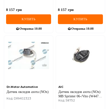
8 157
грн
8 157
грн
КУПИТЬ
КУПИТЬ
Отправка
10.08
Отправка
10.08
Dr.Motor Automotive
AIC
Датчик оксидов азота (NOx)
Датчик оксидов азота (NOx)
MB Sprinter 06-/Vito (W447)
Код: DRM02323
Код: 58752
14- (OM651)