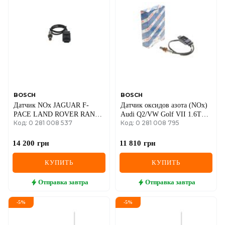
DS
FIAT
FORD
FORD USA
GEELY
BOSCH
BOSCH
Датчик NOx JAGUAR F-
Датчик оксидов азота (NOx)
GMC
PACE LAND ROVER RANGE
Audi Q2/VW Golf VII 1.6TDI
Код: 0 281 008 537
Код: 0 281 008 795
IV, SPORT II, VELAR
12-
GREAT WALL
2.0D/3.0D/4.4D 08.12-
14 200
грн
11 810
грн
HAVAL
КУПИТЬ
КУПИТЬ
HONDA
Отправка
завтра
Отправка
завтра
HYUNDAI
-
5
%
-
5
%
INFINITI