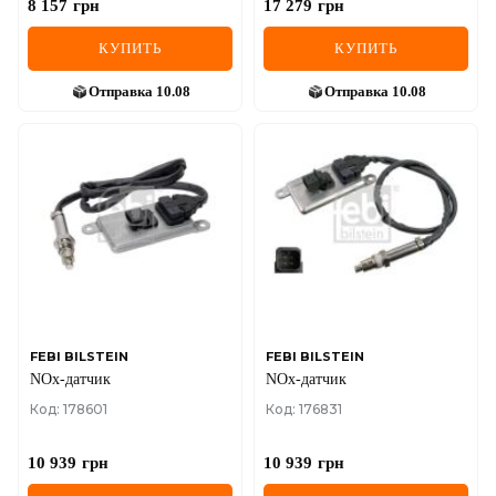
8 157
грн
17 279
грн
КУПИТЬ
КУПИТЬ
Отправка
10.08
Отправка
10.08
FEBI BILSTEIN
FEBI BILSTEIN
NOx-датчик
NOx-датчик
Код: 178601
Код: 176831
10 939
грн
10 939
грн