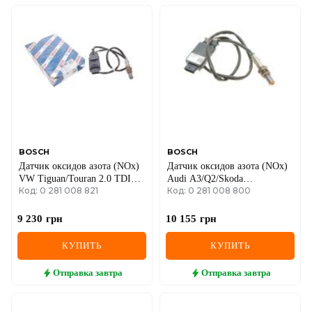
BOSCH
BOSCH
Датчик оксидов азота (NOx)
Датчик оксидов азота (NOx)
VW Tiguan/Touran 2.0 TDI
Audi A3/Q2/Skoda
Код: 0 281 008 821
Код: 0 281 008 800
15-
Karoq/Octavia/VW Golf VII
12-
9 230
грн
10 155
грн
КУПИТЬ
КУПИТЬ
Отправка
завтра
Отправка
завтра