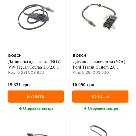
BOSCH
BOSCH
Датчик оксидов азота (NOx)
Датчик оксидов азота (NOx)
VW Tiguan/Touran 1.6/2.0
Ford Transit Custom 2.0
Код: 0 281 008 833
Код: 0 281 009 330
TDI 15-
EcoBlue 15-
15 331
грн
10 990
грн
КУПИТЬ
КУПИТЬ
Отправка
завтра
Отправка
завтра