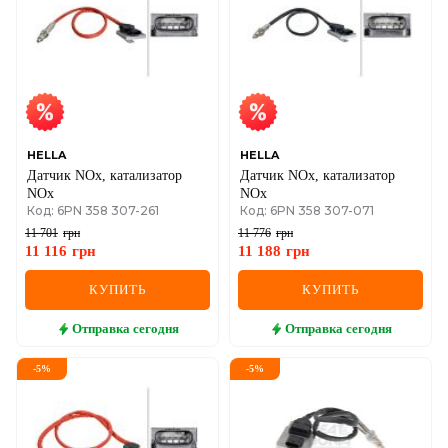
IVECO
JAGUAR
JEEP
KIA
HELLA
HELLA
Датчик NOx, катализатор
Датчик NOx, катализатор
LANCIA
NOx
NOx
Код: 6PN 358 307-261
Код: 6PN 358 307-071
LAND ROVER
11 701
грн
11 776
грн
11 116
грн
11 188
грн
LEXUS
КУПИТЬ
КУПИТЬ
LINCOLN
Отправка
сегодня
Отправка
сегодня
MAZDA
-
5
%
-
5
%
MERCEDES-BENZ
MG