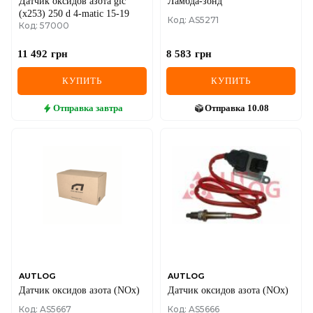
Датчик оксидов азота glc
Ламбда-зонд
(x253) 250 d 4-matic 15-19
Код: AS5271
Код: 57000
11 492
грн
8 583
грн
КУПИТЬ
КУПИТЬ
Отправка
завтра
Отправка
10.08
AUTLOG
AUTLOG
Датчик оксидов азота (NOx)
Датчик оксидов азота (NOx)
Код: AS5667
Код: AS5666