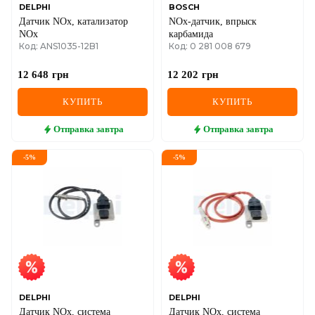
DELPHI
BOSCH
Датчик NOx, катализатор
NOx-датчик, впрыск
NOx
карбамида
Код: ANS1035-12B1
Код: 0 281 008 679
12 648
грн
12 202
грн
КУПИТЬ
КУПИТЬ
Отправка
завтра
Отправка
завтра
-
5
%
-
5
%
DELPHI
DELPHI
Датчик NOx, система
Датчик NOx, система