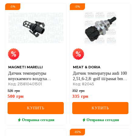
-
5
%
-
5
%
MAGNETI MARELLI
MEAT & DORIA
Датчик температуры
Датчик температуры audi 100
впускаемого воздуха
2,51,6-2,8: golf iii/passat bmw,
Код: 215810401501
Код: 82045
a,c,e,s,sprinter,vito
honda, iveco, citroen, peugeot
526
грн
352
грн
500
грн
335
грн
КУПИТЬ
КУПИТЬ
Отправка
сегодня
Отправка
сегодня
-
15
%