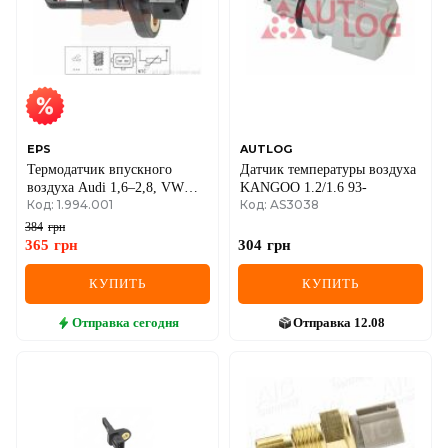
EPS
AUTLOG
Термодатчик впускного
Датчик температуры воздуха
воздуха Audi 1,6–2,8, VW
KANGOO 1.2/1.6 93-
Код: 1.994.001
Код: AS3038
1,4–2,8, Škoda, SEAT
384
грн
365
грн
304
грн
КУПИТЬ
КУПИТЬ
Отправка
сегодня
Отправка
12.08