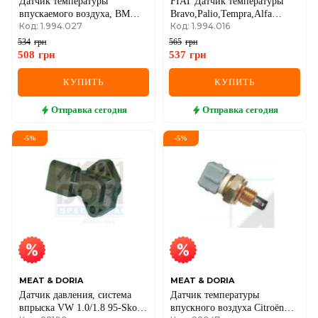
Датчик температуры
FIAT Датчик температуры
впускаемого воздуха, BMW
Bravo,Palio,Tempra,Alfa
Код: 1.994.027
Код: 1.994.016
E36, E46, E39, E38, X3, X5,
Romeo 155
Freelander
534
грн
565
грн
508
грн
537
грн
КУПИТЬ
КУПИТЬ
Отправка
сегодня
Отправка
сегодня
-
5
%
-
5
%
MEAT & DORIA
MEAT & DORIA
Датчик давления, система
Датчик температуры
впрыска VW 1.0/1.8 95-Skoda
впускного воздуха Citroën