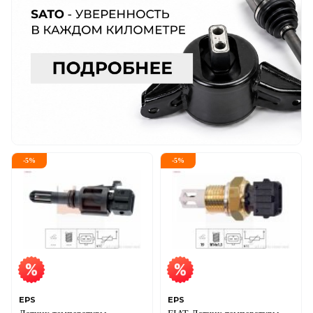
-
5
%
-
5
%
EPS
EPS