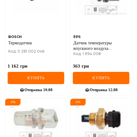
MINI
MITSUBISHI
NISSAN
BOSCH
EPS
Термодатчик
Датчик температуры
OPEL
впускного воздуха
Код: 0 281 002 046
Код: 1.994.008
CHEVROLET Lanos, Aveo,
Lacetti, Opel
PEUGEOT
1 162
грн
363
грн
POLESTAR
КУПИТЬ
КУПИТЬ
PORSCHE
Отправка
10.08
Отправка
12.08
RAM
-
5
%
-
5
%
RAVON
RENAULT