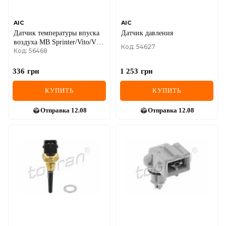
AIC
AIC
Датчик температуры впуска
Датчик давления
воздуха MB Sprinter/Vito/VW
Код: 54627
Код: 56468
LT 95-
336
грн
1 253
грн
КУПИТЬ
КУПИТЬ
Отправка
12.08
Отправка
12.08