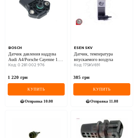
IVECO
JAGUAR
JEEP
KIA
BOSCH
ESEN SKV
Датчик давления наддува
Датчик, температура
LANCIA
Audi A4/Porsche Cayenne 1.0-
впускаемого воздуха
Код: 0 281 002 976
Код: 17SKV691
6.8 03-
LAND ROVER
1 220
грн
385
грн
LEXUS
КУПИТЬ
КУПИТЬ
LINCOLN
Отправка
10.08
Отправка
11.08
MAZDA
MERCEDES-BENZ
MG