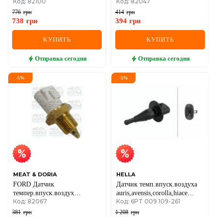
Код: 82100
Код: 82047
1.6 95-
XM, Saxo, Xsara, Peugeot
776
грн
414
грн
738
грн
394
грн
КУПИТЬ
КУПИТЬ
Отправка
сегодня
Отправка
сегодня
-
5
%
-
5
%
MEAT & DORIA
HELLA
FORD Датчик
Датчик темп.впуск.воздуха
темпер.впуск.воздух
auris,avensis,corolla,hiace
Код: 82067
Код: 6PT 009 109-261
Fiesta,Escort,Sierra,Scorpio,Transit
mazda, subaru
381
грн
1 208
грн