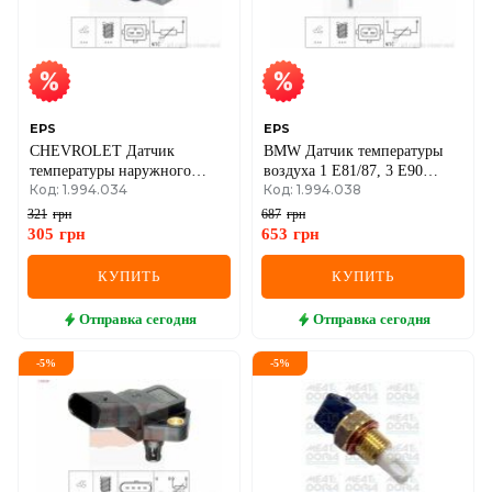
EPS
EPS
CHEVROLET Датчик
BMW Датчик температуры
температуры наружного
воздуха 1 E81/87, 3 E90
Код: 1.994.034
Код: 1.994.038
воздуха Aveo
316d,318d,320d,5 E60,F10,7
E65,F01,X1/3/5/6
321
грн
687
грн
305
грн
653
грн
КУПИТЬ
КУПИТЬ
Отправка
сегодня
Отправка
сегодня
-
5
%
-
5
%