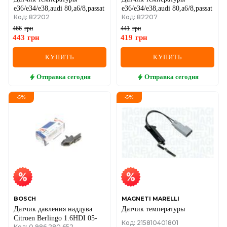
e36/e34/e38,audi 80,a6/8,passat
e36/e34/e38,audi 80,a6/8,passat
Код: 82202
Код: 82207
466
грн
441
грн
443
грн
419
грн
КУПИТЬ
КУПИТЬ
Отправка
сегодня
Отправка
сегодня
-
5
%
-
5
%
BOSCH
MAGNETI MARELLI
Датчик давления наддува
Датчик температуры
Citroen Berlingo 1.6HDI 05-
Код: 215810401801
Код: 0 986 280 652