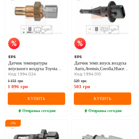
EPS
EPS
Датчик температуры
Датчик темп.впуск.воздуха
впускного воздуха Toyota
Auris,Avensis,Corolla,Hiace
Код: 1.994.024
Код: 1.994.010
Auris, Avensis, Corolla, Hiace,
MAZDA, SUBARU
Land Cruiser, Rav 4 III, IV,
1 153
грн
529
грн
Lexus IS
1 096
грн
503
грн
КУПИТЬ
КУПИТЬ
Отправка
сегодня
Отправка
сегодня
-
5
%