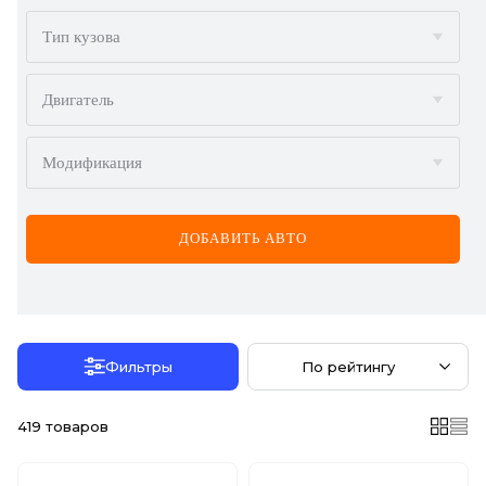
BMW
Тип кузова
BYD
Двигатель
CADILLAC
Модификация
CHERY
CHEVROLET
ДОБАВИТЬ АВТО
CHRYSLER
CITROËN
DACIA
Фильтры
По рейтингу
DAEWOO
419
товаров
DODGE