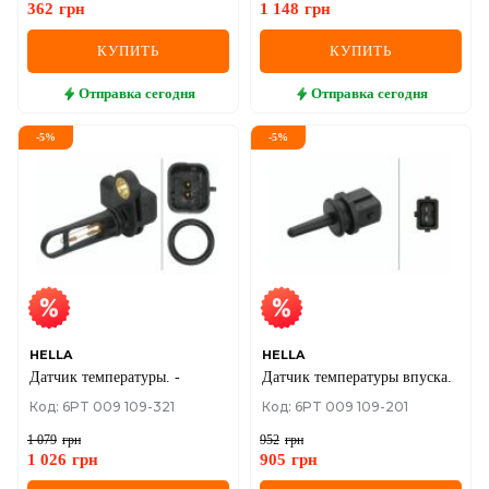
362
грн
1 148
грн
КУПИТЬ
КУПИТЬ
Отправка
сегодня
Отправка
сегодня
-
5
%
-
5
%
HELLA
HELLA
Датчик температуры. -
Датчик температуры впуска.
Код: 6PT 009 109-321
Код: 6PT 009 109-201
1 079
грн
952
грн
1 026
грн
905
грн