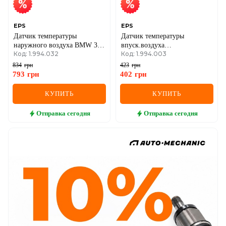
EPS
EPS
Датчик температуры
Датчик температуры
наружного воздуха BMW 3
впуск.воздуха
Код: 1.994.032
Код: 1.994.003
F31, F10
Astra,Vectra,Omega
834
грн
423
грн
793
грн
402
грн
КУПИТЬ
КУПИТЬ
Отправка
сегодня
Отправка
сегодня