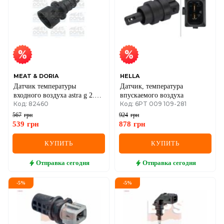
PARTNER, EXPERT
MEAT & DORIA
HELLA
Датчик температуры
Датчик, температура
входного воздуха astra g 2.2
впускаемого воздуха
Код: 82460
Код: 6PT 009 109-281
16v 01-04, chevrolet, isuzu
567
грн
924
грн
539
грн
878
грн
КУПИТЬ
КУПИТЬ
Отправка
сегодня
Отправка
сегодня
-
5
%
-
5
%