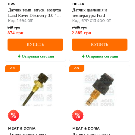
EPS
HELLA
Датчик темп. впуск. воздуха
Датчик давления и
Land Rover Discovery 3.0 4x4
температуры Ford
Код: 1.994.051
Код: 6PP 013 400-011
13-/Range 3.0/5.0 12-
919
грн
3 036
грн
874
грн
2 885
грн
КУПИТЬ
КУПИТЬ
Отправка
сегодня
Отправка
сегодня
-
5
%
-
5
%
MEAT & DORIA
MEAT & DORIA
Датчик температуры
Датчик температуры