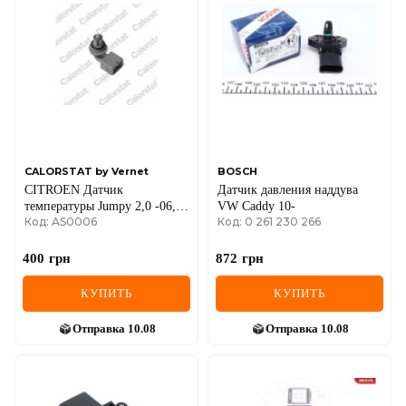
DS
FIAT
FORD
FORD USA
GEELY
CALORSTAT by Vernet
BOSCH
CITROEN Датчик
Датчик давления наддува
GMC
температуры Jumpy 2,0 -06,
VW Caddy 10-
Код: AS0006
Код: 0 261 230 266
FIAT Scudo, Ulysse,
GREAT WALL
RENAULT Kangoo.
400
грн
872
грн
HAVAL
КУПИТЬ
КУПИТЬ
HONDA
Отправка
10.08
Отправка
10.08
HYUNDAI
INFINITI