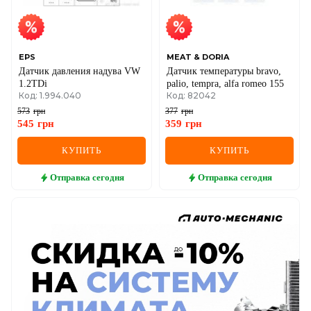
EPS
MEAT & DORIA
Датчик давления надува VW
Датчик температуры bravo,
1.2TDi
palio, tempra, alfa romeo 155
Код: 1.994.040
Код: 82042
573
грн
377
грн
545
грн
359
грн
КУПИТЬ
КУПИТЬ
Отправка
сегодня
Отправка
сегодня