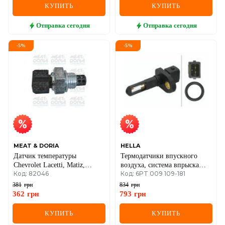
КУПИТЬ
КУПИТЬ
Отправка
сегодня
Отправка
сегодня
-
5
%
-
5
%
MEAT & DORIA
HELLA
Датчик температуры
Термодатчики впускного
Chevrolet Lacetti, Matiz,
воздуха, система впрыска
Код: 82046
Код: 6PT 009 109-181
Daewoo Renault Laguna,
audi 1,6-2,81,4-2,8 skoda seat
Megane, Safrane
381
грн
834
грн
362
грн
793
грн
КУПИТЬ
КУПИТЬ