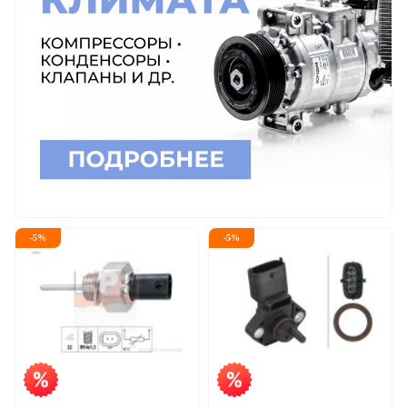
-
5
%
-
5
%