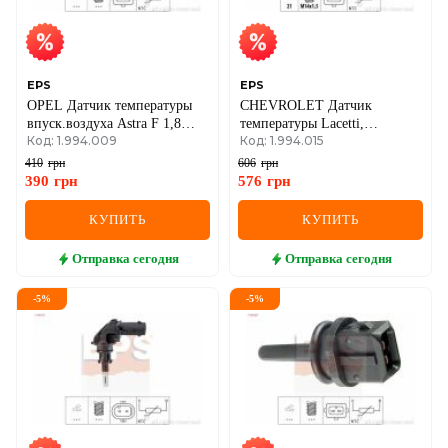
SEAT
SKODA
SMART
EPS
EPS
OPEL Датчик температуры
CHEVROLET Датчик
впуск.воздуха Astra F 1,8
температуры Lacetti,
SSANGYONG
Код: 1.994.009
Код: 1.994.015
16V. RENAULT Kangoo,
Matiz.,Laguna,Megane,Safrane
Trafic.
410
грн
606
грн
SUBARU
390
грн
576
грн
SUZUKI
КУПИТЬ
КУПИТЬ
TESLA
Отправка
сегодня
Отправка
сегодня
TOYOTA
-
5
%
-
5
%
VOLVO
VW
ZEEKR