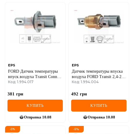
EPS
EPS
FORD Датчик температуры
Датчик температуры впуска
впуск.воздуха Transit Connect
воздуха FORD Transit 2,4-2,5
Код: 1.994.017
Код: 1.994.004
1,8 02-, Mondeo.
-06. Focus 1,8 TDCi -04,
Mazda 626
381
грн
492
грн
КУПИТЬ
КУПИТЬ
Отправка
10.08
Отправка
10.08
-
5
%
-
5
%