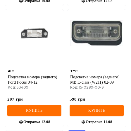
SEAT
Отправка
10.08
Отправка
12.08
SKODA
SMART
SSANGYONG
SUBARU
SUZUKI
AIC
TYC
TESLA
Подсветка номера (заднего)
Подсветка номера (заднего)
Ford Focus 04-12
MB E-class (W211) 02-09
TOYOTA
Код: 53409
Код: 15-0289-00-9
VOLVO
207
грн
598
грн
КУПИТЬ
КУПИТЬ
VW
Отправка
12.08
Отправка
11.08
ZEEKR