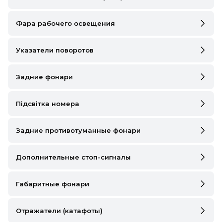
DS
FIAT
Фара рабочего освещения
FORD
Указатели поворотов
FORD USA
Задние фонари
GEELY
Підсвітка номера
GMC
GREAT WALL
Задние противотуманные фонари
HAVAL
Дополнительные стоп-сигналы
HONDA
Габаритные фонари
HYUNDAI
INFINITI
Отражатели (катафоты)