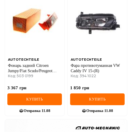
AUTOTECHTEILE
AUTOTECHTEILE
Фонарь задний Citroen
Фара противотуманная VW
Jumpy/Fiat Scudo/Peugeot
Caddy IV 15-(R)
Код: 503 0199
Код: 394 1022
Expert 07-(L)
3 367
грн
1 850
грн
КУПИТЬ
КУПИТЬ
Отправка
11.08
Отправка
11.08