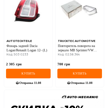
AUTOTECHTEILE
TRUCKTEC AUTOMOTIVE
Фонарь задний Dacia
Повторитель поворота на
Logan/Renault Logan 12- (L)
зеркало MB Sprinter/VW
Код: 503 0233
Код: 02.58.364
Crafter 06-(R)
2 305
грн
700
грн
КУПИТЬ
КУПИТЬ
Отправка
11.08
Отправка
11.08