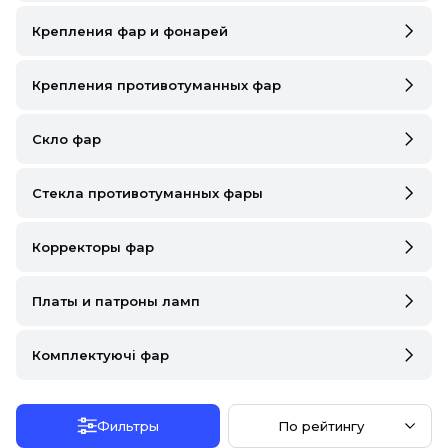
IVECO
Крепления фар и фонарей
JAGUAR
Крепления противотуманных фар
JEEP
Скло фар
KIA
LANCIA
Стекла противотуманных фары
LAND ROVER
Корректоры фар
LEXUS
Платы и патроны ламп
LINCOLN
MAZDA
Комплектуючі фар
MERCEDES-BENZ
Фильтры
По рейтингу
MG