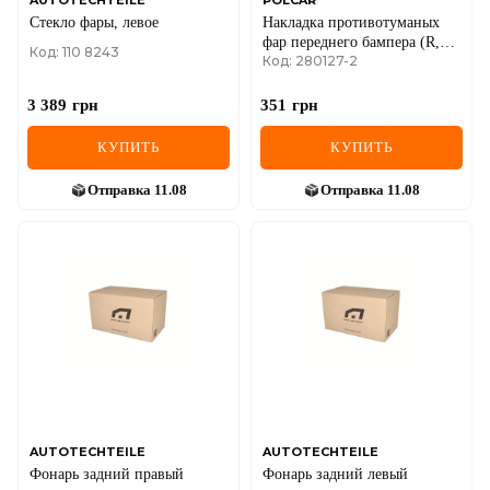
Стекло фары, левое
Накладка противотуманых
фар переднего бампера (R,
Код: 110 8243
Код: 280127-2
правая) Renault Logan I
3 389
грн
351
грн
КУПИТЬ
КУПИТЬ
Отправка
11.08
Отправка
11.08
AUTOTECHTEILE
AUTOTECHTEILE
Фонарь задний правый
Фонарь задний левый