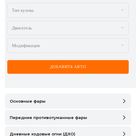
BMW
Тип кузова
BYD
Двигатель
CADILLAC
Модификация
CHERY
CHEVROLET
ДОБАВИТЬ АВТО
CHRYSLER
CITROËN
DACIA
Основные фары
DAEWOO
Передние противотуманные фары
DODGE
Дневные ходовые огни (ДХО)