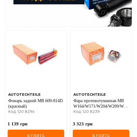
AUTOTECHTEILE
AUTOTECHTEILE
Фонарь задний MB 609-814D
Фара противотуманная MB
(красный)
W164/W171/W204/W209/W216/W
Код: 120 8294
Код: 120 8239
02-17 (L)
1 139
грн
3 323
грн
КУПИТЬ
КУПИТЬ