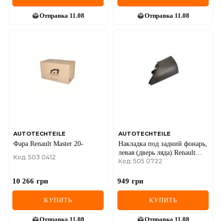
Отправка
11.08
Отправка
11.08
AUTOTECHTEILE
AUTOTECHTEILE
Фара Renault Master 20-
Накладка под задний фонарь,
левая (дверь ляда) Renault
Код: 503 0412
Код: 505 0722
Kangoo II
10 266
грн
949
грн
КУПИТЬ
КУПИТЬ
Отправка
11.08
Отправка
11.08