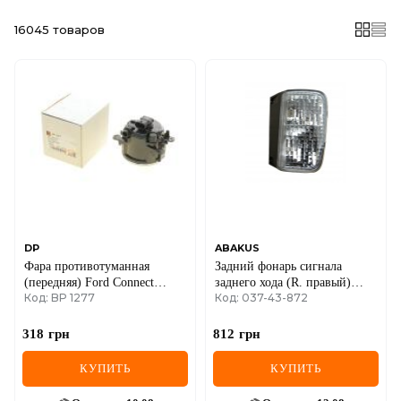
MINI
16045
товаров
MITSUBISHI
NISSAN
OPEL
PEUGEOT
POLESTAR
DP
ABAKUS
PORSCHE
Фара противотуманная
Задний фонарь сигнала
(передняя) Ford Connect
заднего хода (R. правый)
RAM
Код: BP 1277
Код: 037-43-872
02-/Transit 06-/Renault Kangoo
(под плату) Renault Trafic II
08-
+ Opel Vivaro A 06->14
RAVON
318
грн
812
грн
RENAULT
КУПИТЬ
КУПИТЬ