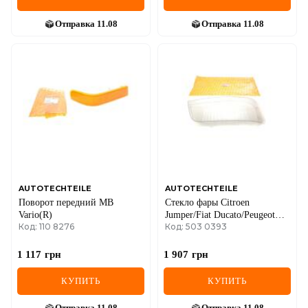
Отправка
11.08
Отправка
11.08
AUTOTECHTEILE
AUTOTECHTEILE
Поворот передний MB
Стекло фары Citroen
Vario(R)
Jumper/Fiat Ducato/Peugeot
Код: 110 8276
Код: 503 0393
Boxer 02-06(R)
1 117
грн
1 907
грн
КУПИТЬ
КУПИТЬ
Отправка
11.08
Отправка
11.08