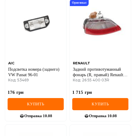
Оригинал
AIC
RENAULT
Подсветка номера (заднего)
Задний противотуманный
VW Passat 96-01
фонарь (R, правый) Renault
Код: 53469
Код: 26 55 400 03R
Scenic III / Captur
176
грн
1 715
грн
КУПИТЬ
КУПИТЬ
Отправка
10.08
Отправка
10.08