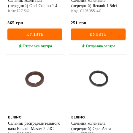
Сальник коленвала
Сальник коленвала
(передний) Opel Combo 1.4
(передний) Renault 1.5dci-
Код: 127.610
Код: 81-15855-40
04- (42x55x7)
3.0dci (35x47x7)
365
грн
251
грн
КУПИТЬ
КУПИТЬ
Отправка
завтра
Отправка
завтра
ELRING
ELRING
Сальник распределительного
Сальник коленвала
вала Renault Master 2.2dCi
(передний) Opel Astra