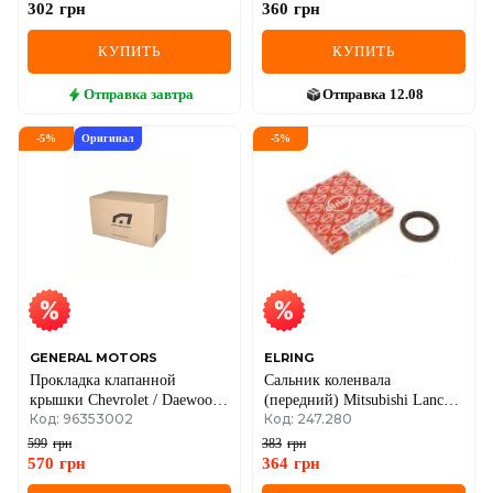
302
грн
360
грн
КУПИТЬ
КУПИТЬ
Отправка
завтра
Отправка
12.08
-
5
%
Оригинал
-
5
%
GENERAL MOTORS
ELRING
Прокладка клапанной
Сальник коленвала
крышки Chevrolet / Daewoo
(передний) Mitsubishi Lancer
Код: 96353002
Код: 247.280
1.4i/1.6i 16v
1.8D 84-07/ Pajero 2.5TD 90-
00 (44x60x7)
599
грн
383
грн
570
грн
364
грн