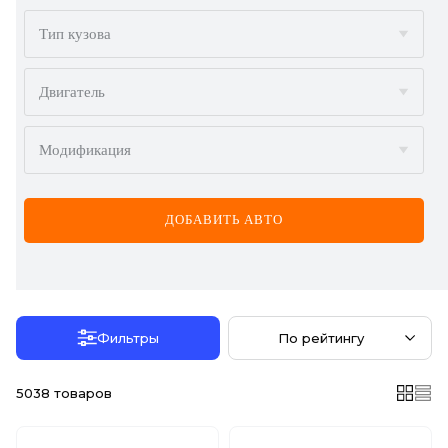
BMW
Тип кузова
BYD
Двигатель
CADILLAC
Модификация
CHERY
CHEVROLET
ДОБАВИТЬ АВТО
CHRYSLER
CITROËN
DACIA
Фильтры
По рейтингу
DAEWOO
5038
товаров
DODGE