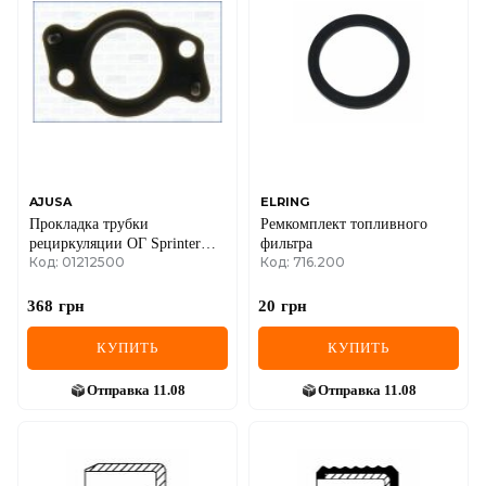
AJUSA
ELRING
Прокладка трубки
Ремкомплект топливного
рециркуляции ОГ Sprinter
фильтра
Код: 01212500
Код: 716.200
MB W204/211 OM646
368
грн
20
грн
КУПИТЬ
КУПИТЬ
Отправка
11.08
Отправка
11.08