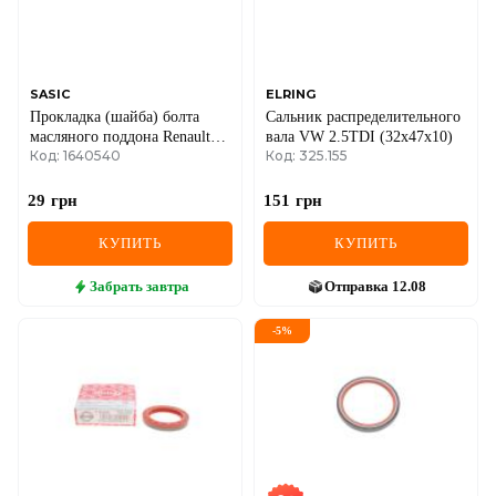
SEAT
SKODA
SMART
SASIC
ELRING
Прокладка (шайба) болта
Сальник распределительного
масляного поддона Renault
вала VW 2.5TDI (32x47x10)
SSANGYONG
Код: 1640540
Код: 325.155
Trafic II 1.9dCi / все кроме
1.9D / все / все / 1.9dTi +
SUBARU
1.9dCi
29
грн
151
грн
SUZUKI
КУПИТЬ
КУПИТЬ
TESLA
Забрать
завтра
Отправка
12.08
TOYOTA
-
5
%
VOLVO
VW
ZEEKR