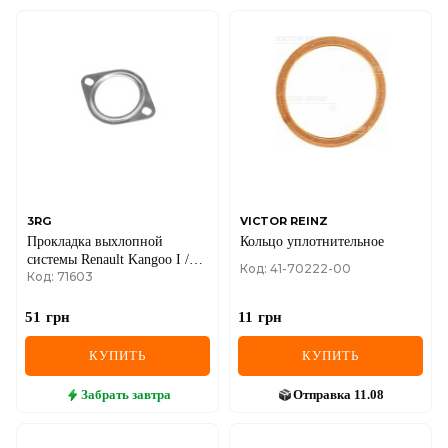
3RG
VICTOR REINZ
Прокладка выхлопной
Кольцо уплотнительное
системы Renault Kangoo I /
Код: 41-70222-00
Код: 71603
Clio I + II
51
грн
11
грн
КУПИТЬ
КУПИТЬ
Забрать
завтра
Отправка
11.08