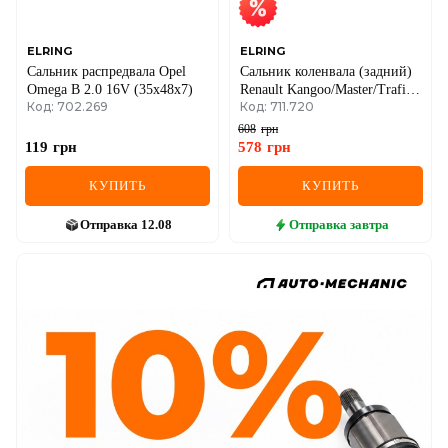
ELRING
ELRING
Сальник распредвала Opel
Сальник коленвала (задний)
Omega B 2.0 16V (35x48x7)
Renault Kangoo/Master/Trafic
Код: 702.269
Код: 711.720
1.9dCi/dTi (85x105x6.8/11)
608
грн
119
грн
578
грн
КУПИТЬ
КУПИТЬ
Отправка
12.08
Отправка
завтра