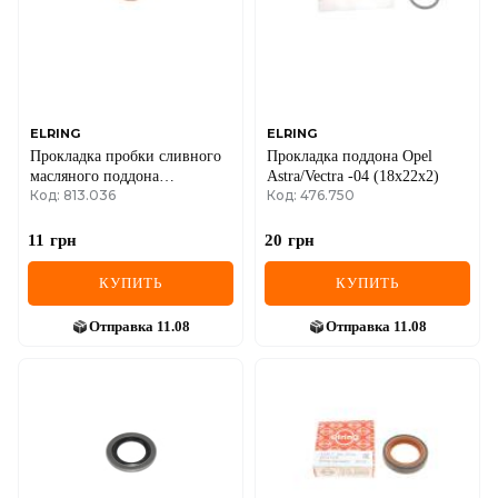
MINI
MITSUBISHI
NISSAN
ELRING
ELRING
Прокладка пробки сливного
Прокладка поддона Opel
OPEL
масляного поддона
Astra/Vectra -04 (18x22x2)
Код: 813.036
Код: 476.750
Audi/VW/Porsche/Citroen/Peugeot/Fiat
(14x20x2)
PEUGEOT
11
грн
20
грн
POLESTAR
КУПИТЬ
КУПИТЬ
PORSCHE
Отправка
11.08
Отправка
11.08
RAM
RAVON
RENAULT