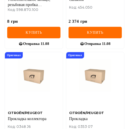
резьбовая пробка
Код: 454.050
Код: 598.870.100
маслосливн. отверст.
8
грн
2 374
грн
КУПИТЬ
КУПИТЬ
Отправка
11.08
Отправка
11.08
Оригинал
Оригинал
CITROËN/PEUGEOT
CITROËN/PEUGEOT
Прокладка коллектора
Прокладка
Код: 0348 J6
Код: 0353 07