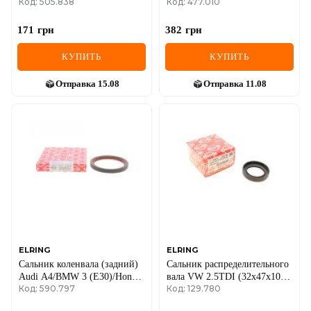
Код: 505.838
Код: 477.010
(30x42x7)
G/Vectra B/C/Omega B 2.0-
2.2DTI 97-05 (55x68x8)
171
грн
382
грн
КУПИТЬ
КУПИТЬ
Отправка
15.08
Отправка
11.08
ELRING
ELRING
Сальник коленвала (задний)
Сальник распределительного
Audi A4/BMW 3 (E30)/Honda
вала VW 2.5TDI (32x47x10)
Код: 590.797
Код: 129.780
Civic VII/Daewoo Lanos 1.0-
(PTFE)
3.0 63- (80x98x10)