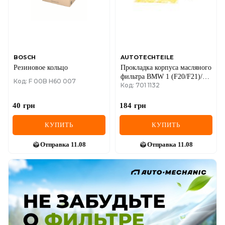
BOSCH
AUTOTECHTEILE
Резиновое кольцо
Прокладка корпуса масляного
фильтра BMW 1 (F20/F21)/3
Код: F 00B H60 007
Код: 701 1132
(F30/F80) 10-16 N13
40
грн
184
грн
КУПИТЬ
КУПИТЬ
Отправка
11.08
Отправка
11.08