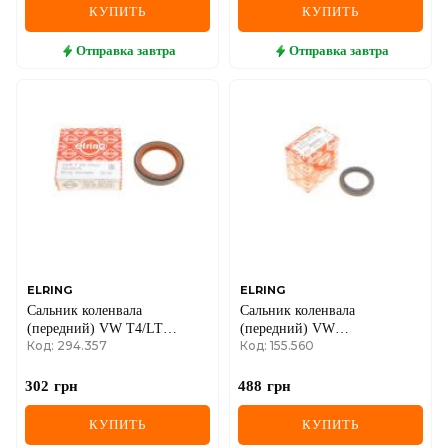
КУПИТЬ
КУПИТЬ
Отправка
завтра
Отправка
завтра
ELRING
ELRING
Сальник коленвала
Сальник коленвала
(передний) VW T4/LT
(передний) VW
Код: 294.357
Код: 155.560
2.5TDI (35x48x10)
T4/T5/Crafter/LT 2.5TDI
(35x48x10)
302
грн
488
грн
КУПИТЬ
КУПИТЬ