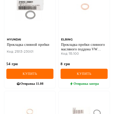
IVECO
JAGUAR
JEEP
KIA
HYUNDAI
ELRING
Прокладка сливной пробки
Прокладка пробки сливного
LANCIA
масляного поддона VW
Код: 21513-23001
Код: 115.100
T3/T4 1.6-2.0 TD/D 81-03
LAND ROVER
54
грн
8
грн
LEXUS
КУПИТЬ
КУПИТЬ
LINCOLN
Отправка
11.08
Отправка
завтра
MAZDA
MERCEDES-BENZ
MG