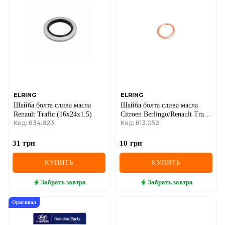
DS
FIAT
FORD
FORD USA
GEELY
ELRING
ELRING
Шайба болта слива масла
Шайба болта слива масла
GMC
Renault Trafic (16x24x1.5)
Citroen Berlingo/Renault Trafic
Код: 834.823
Код: 813.052
1.6-2.5 dCi/D 89- (16x22x2)
GREAT WALL
31
грн
10
грн
HAVAL
КУПИТЬ
КУПИТЬ
HONDA
Забрать
завтра
Забрать
завтра
HYUNDAI
Оригинал
INFINITI