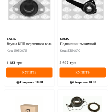
IVECO
JAGUAR
JEEP
KIA
SASIC
SASIC
Втулка КПП первичного вала
Подшипник выжимной
LANCIA
Код: 5950015
Код: 5354010
LAND ROVER
1 183
грн
2 697
грн
LEXUS
КУПИТЬ
КУПИТЬ
LINCOLN
Отправка
10.08
Отправка
10.08
MAZDA
MERCEDES-BENZ
MG