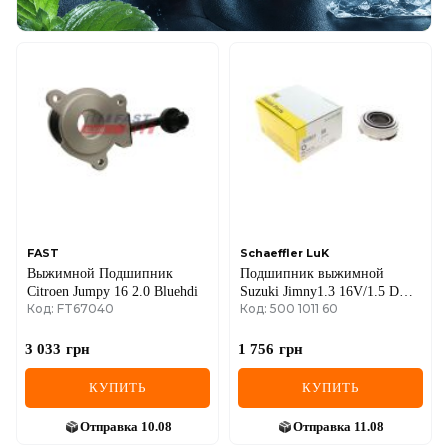
FAST
Schaeffler LuK
Выжимной Подшипник
Подшипник выжимной
Citroen Jumpy 16 2.0 Bluehdi
Suzuki Jimny1.3 16V/1.5 DDiS
Код: FT67040
Код: 500 1011 60
98-
3 033
грн
1 756
грн
КУПИТЬ
КУПИТЬ
Отправка
10.08
Отправка
11.08