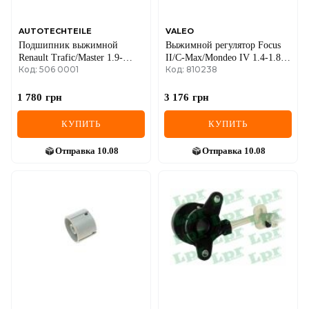
AUTOTECHTEILE
VALEO
Подшипник выжимной
Выжимной регулятор Focus
Renault Trafic/Master 1.9-
II/C-Max/Mondeo IV 1.4-1.8 i
Код: 506 0001
Код: 810238
2.5dCi (3 болта) 01-
03-
1 780
грн
3 176
грн
КУПИТЬ
КУПИТЬ
Отправка
10.08
Отправка
10.08