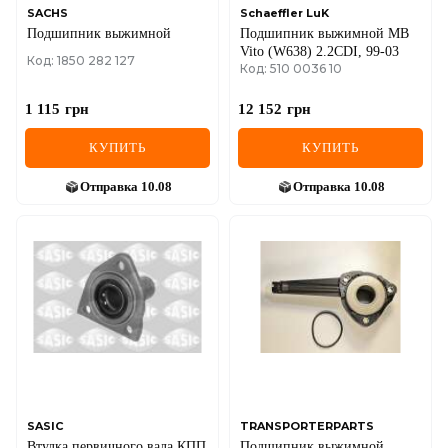
SACHS
Schaeffler LuK
Подшипник выжимной
Подшипник выжимной MB
Vito (W638) 2.2CDI, 99-03
Код: 1850 282 127
Код: 510 0036 10
1 115
грн
12 152
грн
КУПИТЬ
КУПИТЬ
Отправка
10.08
Отправка
10.08
SASIC
TRANSPORTERPARTS
Втулка первичного вала КПП
Подшипник выжимной