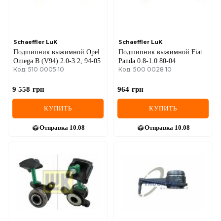
SEAT
SKODA
SMART
Schaeffler LuK
Schaeffler LuK
Подшипник выжимной Opel
Подшипник выжимной Fiat
Omega B (V94) 2.0-3.2, 94-05
Panda 0.8-1.0 80-04
SSANGYONG
Код: 510 0005 10
Код: 500 0028 10
SUBARU
9 558
грн
964
грн
SUZUKI
КУПИТЬ
КУПИТЬ
TESLA
Отправка
10.08
Отправка
10.08
TOYOTA
VOLVO
VW
ZEEKR