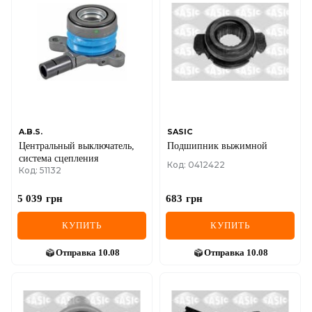
DS
FIAT
FORD
FORD USA
GEELY
A.B.S.
SASIC
Центральный выключатель,
Подшипник выжимной
GMC
система сцепления
Код: 0412422
Код: 51132
GREAT WALL
5 039
грн
683
грн
HAVAL
КУПИТЬ
КУПИТЬ
HONDA
Отправка
10.08
Отправка
10.08
HYUNDAI
INFINITI