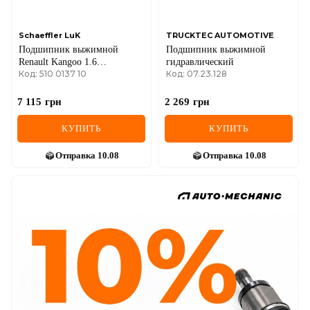
Schaeffler LuK
TRUCKTEC AUTOMOTIVE
Подшипник выжимной
Подшипник выжимной
Renault Kangoo 1.6
гидравлический
Код: 510 0137 10
Код: 07.23.128
16V/1.9dCi 01-
7 115
грн
2 269
грн
КУПИТЬ
КУПИТЬ
Отправка
10.08
Отправка
10.08