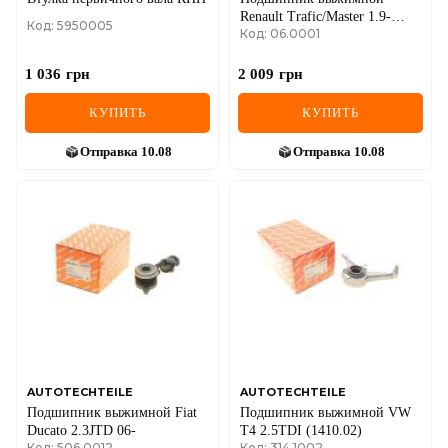
Renault Trafic/Master 1.9-
Код: 5950005
Код: 06.0001
2.5dCi (3 болта) 01-
1 036
грн
2 009
грн
КУПИТЬ
КУПИТЬ
Отправка
10.08
Отправка
10.08
AUTOTECHTEILE
AUTOTECHTEILE
Подшипник выжимной Fiat
Подшипник выжимной VW
Ducato 2.3JTD 06-
T4 2.5TDI (1410.02)
Код: 506 0012
Код: 314 1002