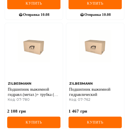
КУПИТЬ
КУПИТЬ
Отправка
10.08
Отправка
10.08
ZILBERMANN
ZILBERMANN
Подшипник выжимной
Подшипник выжимной
гидравл.(метал.)+ трубка (на
гидравлический
Код: 07-780
Код: 07-762
2-а крипления) 1.9/2.0/2.5DCi
2 108
грн
1 467
грн
КУПИТЬ
КУПИТЬ