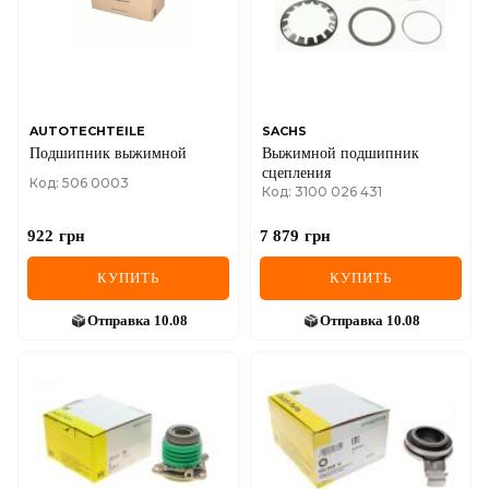
MINI
MITSUBISHI
NISSAN
AUTOTECHTEILE
SACHS
Подшипник выжимной
Выжимной подшипник
OPEL
сцепления
Код: 506 0003
Код: 3100 026 431
PEUGEOT
922
грн
7 879
грн
POLESTAR
КУПИТЬ
КУПИТЬ
PORSCHE
Отправка
10.08
Отправка
10.08
RAM
RAVON
RENAULT