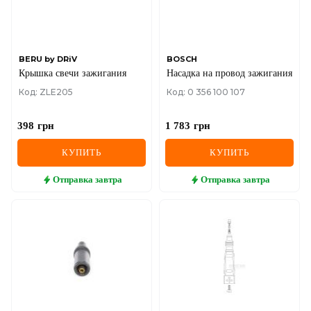
SEAT
SKODA
SMART
BERU by DRiV
BOSCH
Крышка свечи зажигания
Насадка на провод зажигания
SSANGYONG
Код: ZLE205
Код: 0 356 100 107
SUBARU
398
грн
1 783
грн
SUZUKI
КУПИТЬ
КУПИТЬ
TESLA
Отправка
завтра
Отправка
завтра
TOYOTA
VOLVO
VW
ZEEKR