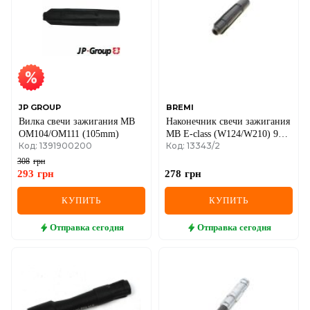
IVECO
JAGUAR
JEEP
KIA
JP GROUP
BREMI
Вилка свечи зажигания MB
Наконечник свечи зажигания
LANCIA
OM104/OM111 (105mm)
MB E-class (W124/W210) 93-
Код: 1391900200
Код: 13343/2
03/ Sprinter 95-06 (M111)
LAND ROVER
308
грн
293
грн
278
грн
LEXUS
КУПИТЬ
КУПИТЬ
LINCOLN
Отправка
сегодня
Отправка
сегодня
MAZDA
MERCEDES-BENZ
MG