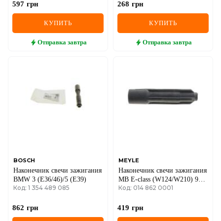
597
грн
268
грн
КУПИТЬ
КУПИТЬ
Отправка
завтра
Отправка
завтра
BOSCH
MEYLE
Наконечник свечи зажигания
Наконечник свечи зажигания
BMW 3 (E36/46)/5 (E39)
MB E-class (W124/W210) 93-
Код: 1 354 489 085
Код: 014 862 0001
03/ Sprinter 95-06 (M111)
862
грн
419
грн