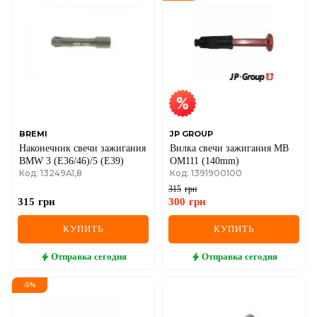
DS
FIAT
FORD
FORD USA
GEELY
BREMI
JP GROUP
Наконечник свечи зажигания
Вилка свечи зажигания MB
GMC
BMW 3 (E36/46)/5 (E39)
OM111 (140mm)
Код: 13249A1,8
Код: 1391900100
GREAT WALL
315
грн
315
грн
300
грн
HAVAL
КУПИТЬ
КУПИТЬ
HONDA
Отправка
сегодня
Отправка
сегодня
HYUNDAI
-
5
%
INFINITI