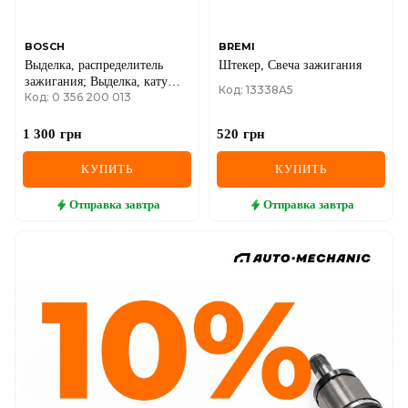
BOSCH
BREMI
Выделка, распределитель
Штекер, Свеча зажигания
зажигания; Выделка, катушка
Код: 13338A5
Код: 0 356 200 013
зажигания; Выделка, катушка
за
1 300
грн
520
грн
КУПИТЬ
КУПИТЬ
Отправка
завтра
Отправка
завтра