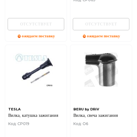
ASTRA H 1.2 16V + 1.4
ОТСУТСТВУЕТ
ОТСУТСТВУЕТ
ожидаем поставку
ожидаем поставку
TESLA
BERU by DRiV
Вилка, катушка зажигания
Вилка, свеча зажигания
Код: CP019
Код: O6