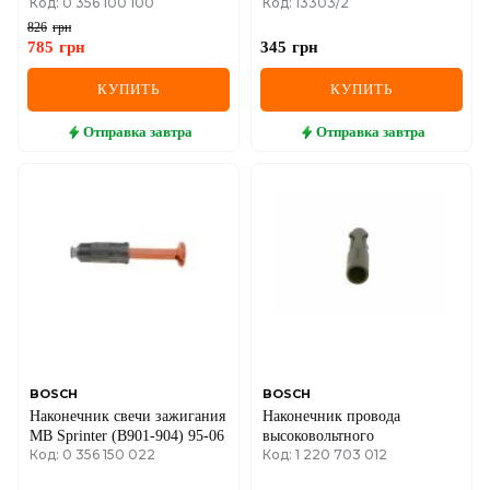
Код: 0 356 100 100
Код: 13303/2
03/ Sprinter 95-06 (M111)
826
грн
785
грн
345
грн
КУПИТЬ
КУПИТЬ
Отправка
завтра
Отправка
завтра
BOSCH
BOSCH
Наконечник свечи зажигания
Наконечник провода
MB Sprinter (B901-904) 95-06
высоковольтного
Код: 0 356 150 022
Код: 1 220 703 012