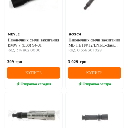
MINI
MITSUBISHI
NISSAN
MEYLE
BOSCH
Наконечник свечи зажигания
Наконечник свечи зажигания
OPEL
BMW 7 (E38) 94-01
MB T1/TN/T2/LN1/E-class
Код: 314 862 0000
Код: 0 356 301 028
(W124) 82-95
PEUGEOT
399
грн
3 029
грн
POLESTAR
КУПИТЬ
КУПИТЬ
PORSCHE
Отправка
сегодня
Отправка
завтра
RAM
RAVON
RENAULT