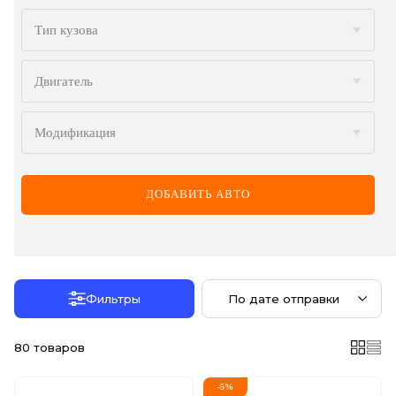
BMW
Тип кузова
BYD
Двигатель
CADILLAC
Модификация
CHERY
CHEVROLET
ДОБАВИТЬ АВТО
CHRYSLER
CITROËN
DACIA
Фильтры
По дате отправки
DAEWOO
80
товаров
DODGE
-
5
%