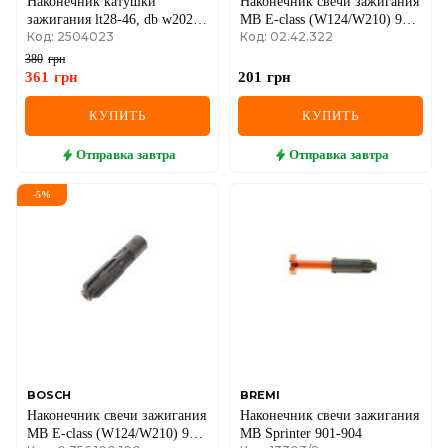
Наконечник катушки
Наконечник свечи зажигания
зажигания lt28-46, db w202,
MB E-class (W124/W210) 93-
Код: 2504023
Код: 02.42.322
vito 1,8/2,0/2,3 m111 95-
03/ Sprinter 95-06 (M111)
ssangyong musso 96
380
грн
361
грн
201
грн
КУПИТЬ
КУПИТЬ
Отправка
завтра
Отправка
завтра
-
5
%
BOSCH
BREMI
Наконечник свечи зажигания
Наконечник свечи зажигания
MB E-class (W124/W210) 93-
MB Sprinter 901-904