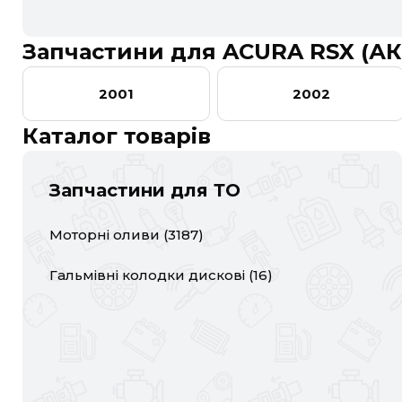
2001
2002
2003
20
INTEGRA
ACURA
ALFA ROMEO
LEGEND
Запчастини для ACURA RSX (АК
CHEVROLET
TL
CHRYSLER
TLX
2001
2002
FIAT
FORD
Каталог товарів
HONDA
HYUNDAI
Запчастини для ТО
LANCIA
LAND ROVER
Моторні оливи
(
3187
)
MINI
MITSUBISHI
Гальмівні колодки дискові
(
16
)
RAM
RAVON
SUBARU
SUZUKI