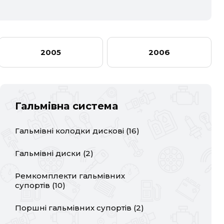
CADILLAC
RL
CHERY
RSX
DODGE
DS
2005
2006
GREAT WALL
HAVAL
JEEP
KIA
Гальмівна система
MERCEDES-BENZ
MG
Гальмівні колодки дискові
(
16
)
POLESTAR
PORSCHE
Гальмівні диски
(
2
)
SMART
SSANGYONG
Ремкомплекти гальмівних
VW
ZEEKR
супортів
(
10
)
Поршні гальмівних супортів
(
2
)