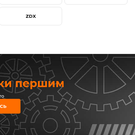
ZDX
жки першим
то
СЬ