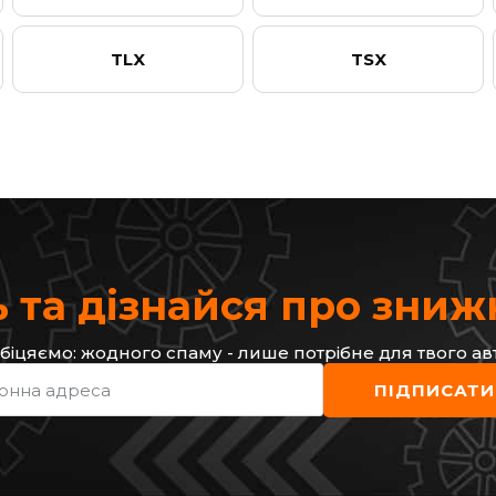
TLX
TSX
 та дізнайся про зни
біцяємо: жодного спаму - лише потрібне для твого ав
онна адреса
ПІДПИСАТИ