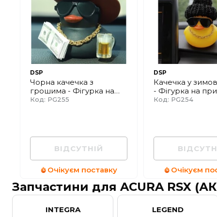
DSP
DSP
Чорна качечка з
Качечка у зимов
грошима - Фігурка на
- Фігурка на пр
понель приборів
панель
Код: PG255
Код: PG254
ВІДСУТНІЙ
ВІДСУТН
Очікуєм поставку
Очікуєм по
Запчастини для ACURA RSX (А
INTEGRA
LEGEND