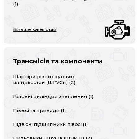
(
1
)
Більше категорій
Трансмісія та компоненти
Шарніри рівних кутових
швидкостей (ШРУСи)
(
2
)
Головні циліндри зчеплення
(
1
)
Піввісі та приводи
(
1
)
Підвісні підшипники півосі
(
1
)
Пильовики ШРУСів (ШРКШ)
(
2
)