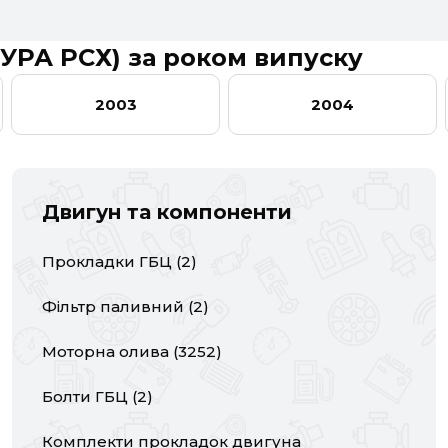
04
2005
2006
AUDI
MDX
BMW
NSX
RDX
BYD
УРА РСХ) за роком випуску
CITROËN
TSX
DACIA
ZDX
DAEWOO
2003
2004
FORD USA
GEELY
GMC
INFINITI
IVECO
JAGUAR
Двигун та компоненти
LEXUS
LINCOLN
MAZDA
Прокладки ГБЦ
(
2
)
NISSAN
OPEL
PEUGEOT
Фільтр паливний
(
2
)
RENAULT
SEAT
SKODA
Моторна олива
(
3252
)
TESLA
TOYOTA
VOLVO
Болти ГБЦ
(
2
)
Комплекти прокладок двигуна