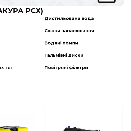
(АКУРА РСХ)
)
Дистильована вода
Свічки запалювання
Водяні помпи
Гальмівні диски
х тяг
Повітряні фільтри