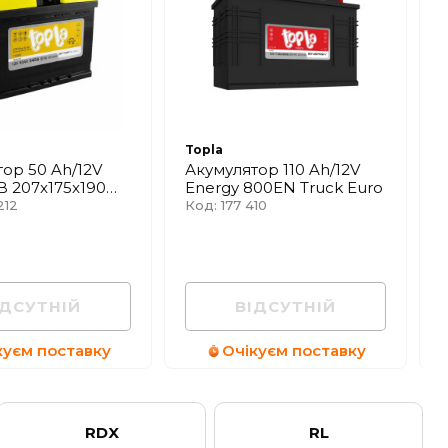
Topla
T
ор 50 Ah/12V
Акумулятор 110 Ah/12V
B 207x175x190
Energy 800EN Truck Euro
212
Код: 177 410
К
ІДСУТНІЙ
ВІДСУТНІЙ
куєм поставку
Очікуєм поставку
RDX
RL