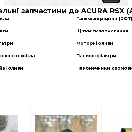
альні запчастини до ACURA RSX 
скла
Гальмівні рідини (DOT
тяги
Щітки склоочисника
льтри
Моторні оливи
ловного світла
Паливні фільтри
йні оливи
Наконечники кермови