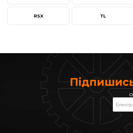
RSX
TL
Підпишись
О
Електр