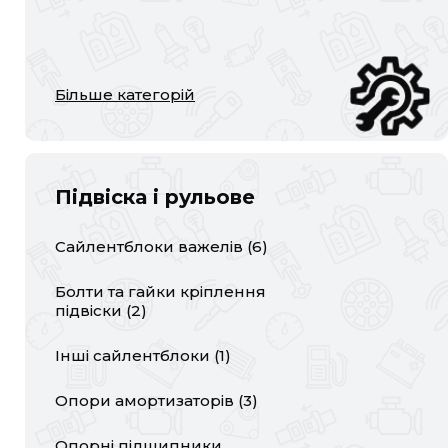
Більше категорій
Підвіска і рульове
Сайлентблоки важелів
(
6
)
Болти та гайки кріплення
підвіски
(
2
)
Інші сайлентблоки
(
1
)
Опори амортизаторів
(
3
)
Опорні підшипники