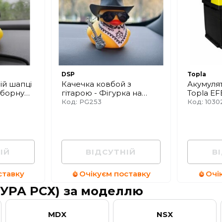
DSP
Topla
ій шапці
Качечка ковбой з
Акумулят
иборну
гітарою - Фігурка на
Topla EF
панель приладів
Euro (0)
Код: PG253
Код: 1030
ІЙ
ВІДСУТНІЙ
В
ставку
Очікуєм поставку
Очі
КУРА РСХ) за моделлю
MDX
NSX