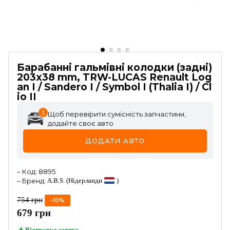
Барабанні гальмівні колодки (задні)
203x38 mm, TRW-LUCAS Renault Log
an I / Sandero I / Symbol I (Thalia I) / Cl
io II
Щоб перевірити сумісність запчастини,
додайте своє авто
ДОДАТИ АВТО
–
Код
:
8895
–
Бренд
:
A.B.S.
(Нідерланди
)
754
грн
-
10
%
679
грн
Відправка
завтра