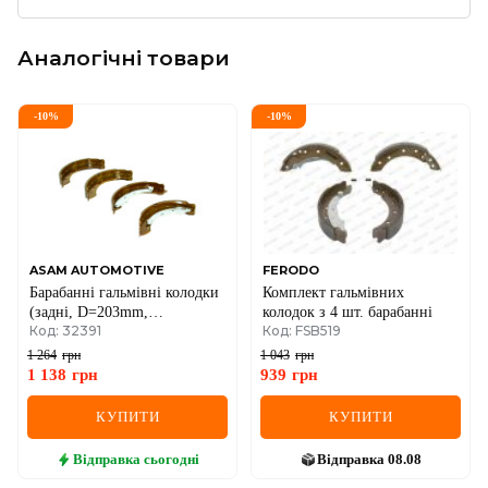
Аналогічні товари
-
10
%
-
10
%
ASAM AUTOMOTIVE
FERODO
Барабанні гальмівні колодки
Комплект гальмівних
(задні, D=203mm,
колодок з 4 шт. барабанні
Код: 32391
Код: FSB519
ширина=38mm, TRW-
LUCAS, + ABS) Renault
1 264
грн
1 043
грн
Logan I
1 138
грн
939
грн
КУПИТИ
КУПИТИ
Відправка
сьогодні
Відправка
08.08