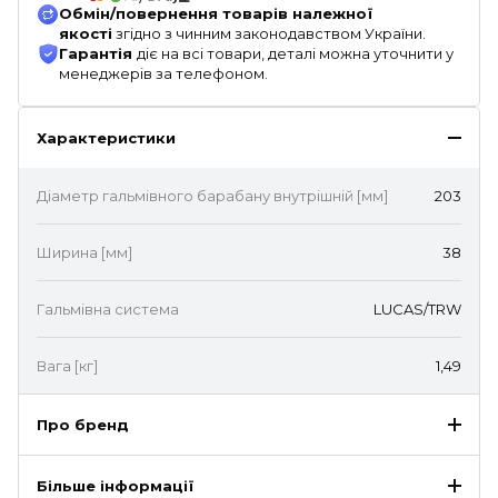
Обмін/повернення товарів належної
якості
згідно з чинним законодавством України.
Гарантія
діє на всі товари, деталі можна уточнити у
менеджерів за телефоном.
Характеристики
Діаметр гальмівного барабану внутрішній [мм]
203
Ширина [мм]
38
Гальмівна система
LUCAS/TRW
Вага [кг]
1,49
Про бренд
Більше інформації