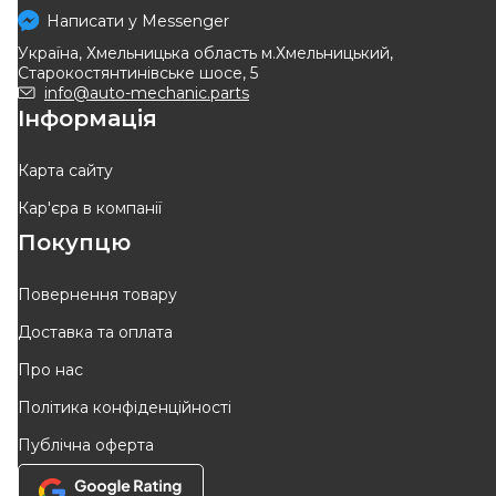
циліндри + кріплення Logan
Написати у
Messenger
Код: 07130
Код: 44 0A 072 08R
I
Україна, Хмельницька область м.Хмельницький,
900
грн
Старокостянтинівське шосе, 5
810
грн
info@auto-mechanic.parts
Інформація
КУПИТИ
ВІДСУТНІЙ
Відправка
08.08
Очікуєм поставку
Карта сайту
Кар'єра в компанії
Покупцю
Повернення товару
Доставка та оплата
JURID
TRW
Про нас
JURID RENAULT Щоки
Гальмiвнi колодки барабаннi
Політика конфіденційності
гальмівні задні Laguna,
Код: GS8729
Код: 362318J
CITROEN
Публічна оферта