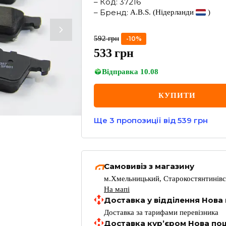
–
Код
:
37216
–
Бренд
:
A.B.S.
(Нідерланди
)
592
грн
-
10
%
533
грн
Відправка
10.08
КУПИТИ
Ще
3
пропозиції
від 539 грн
Самовивіз з магазину
м.Хмельницький, Старокостянтинівс
На мапі
Доставка у відділення Нова
Доставка за тарифами перевізника
Доставка кур’єром Нова по