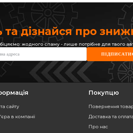
 та дізнайся про зни
біцяємо: жодного спаму - лише потрібне для твого ав
TOMEX Brakes
JAPA
нна адреса
ПІДПИСАТИ
исковi
Гальмiвнi колодки дисковi
Гальм
Focus 
Код: TX 14-28
Код:
993
грн
812
г
894
грн
731
формація
Покупцю
ТИ
КУПИТИ
та сайту
Повернення това
а
10.08
Відправка
10.08
'єра в компанії
Доставка та оплат
Про нас