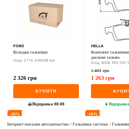
FORD
HELLA
Колодки гальмівні
Комплект гальмівни
дискове гальмо
Код: 2T14 2M008 AA
Код: 8DB 355 015-
1 403
грн
2 326
грн
1 263
грн
КУПИТИ
КУПИ
Відправка
08.08
Відправк
-
10
%
-
10
%
Інтернет-магазин автозапчастин
Гальмівна система
Гальмівн