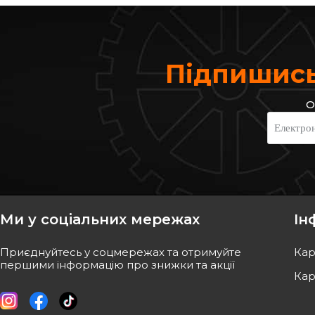
Підпишись
О
JAPKO
TOMEX Brakes
Електро
Колодки гальмівні дискові задні
Гальмiвнi колодки д
Код: 51138
Код: TX 12-95
755
грн
853
грн
680
грн
768
грн
Ми у соціальних мережах
Ін
КУПИТИ
КУПИ
Приєднуйтесь у соцмережах та отримуйте
Кар
Відправка
08.08
Відправк
першими інформацію про знижки та акції
Кар
-
10
%
-
10
%