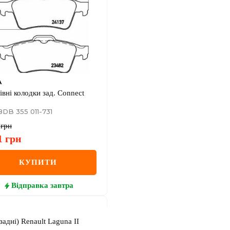
A
івні колодки зад. Connect
8DB 355 011-731
грн
1
грн
КУПИТИ
Відправка
завтра
задні) Renault Laguna II