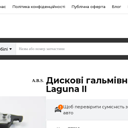
нас
Політика конфіденційності
Публічна оферта
Блог
білі
Дискові гальмівн
A.B.S.
Laguna II
Щоб перевірити сумісність 
авто