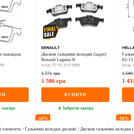
RENAULT
HELL
х накладок
Дискові гальмівні колодки (задні)
Гальм
Renault Laguna II
02-13
761
Код: 77 01 207 996
Код: 
1 771
грн
1 590
1 506
грн
1 43
ТИ
КУПИТИ
а
завтра
Забрати
завтра
-
10
%
-
10
%
і елементи
Гальмівні колодки дискові
Дискові гальмівні колодки (