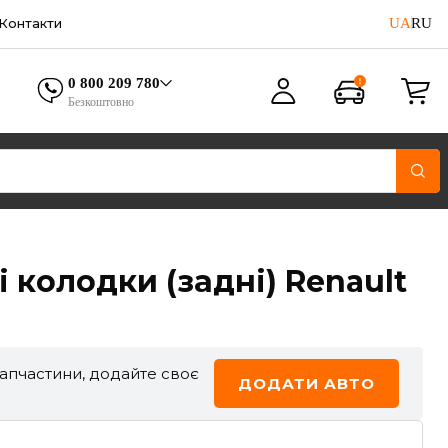
UA
RU
Контакти
0 800 209 780
Безкоштовно
і колодки (задні) Renault
запчастини, додайте своє
ДОДАТИ АВТО