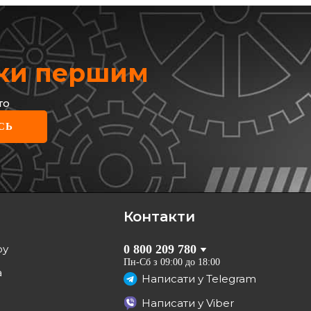
жки першим
то
NPARTS
СЬ
івні колодки задні Ford
II
 PP-005AF
рн
грн
Контакти
КУПИТИ
ру
0 800 209 780
Відправка
завтра
Пн-Сб з 09:00 до 18:00
а
Написати у
Telegram
Написати у
Viber