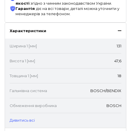
якості
згідно з чинним законодавством України.
Гарантія
діє на всі товари, деталі можна уточнити у
менеджерів за телефоном.
Характеристики
Ширина 1 [мм]
131
Висота 1 [мм]
47,6
Товщина 1 [мм]
18
Гальмівна система
BOSCH/BENDIX
Обмеження виробника
BOSCH
Дивитись всі