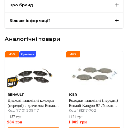
Про бренд
Більше інформації
Аналогічні товари
-
15
%
Оригінал
-
10
%
RENAULT
ICER
Дискові гальмівні колодки
Колодки гальмівні (передні)
(передні) з датчиком Renault
Renault Kangoo 97-/Nissan
Код: 77 01 209 117
Код: 181217-702
Kangoo + Nissan Kubistar 01-
Kubistar 03-
>08 (4x4, почтовик)
1 157
грн
1 121
грн
984
грн
1 009
грн