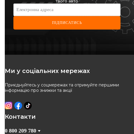
твого авто
-
10
%
-
10
%
Електронна адреса
ПІДПИСАТИСЬ
QUINTON HAZELL
BREMSI
Гальмiвнi колодки дисковi з
Гальмівні колодки пер.
датчиком
Kangoo 97-08 (Bosch) (з
Код: BP1241
Код: BP3019
датчиком)
908
грн
950
грн
Ми у соціальних мережах
818
грн
855
грн
Приєднуйтесь у соцмережах та отримуйте першими
КУПИТИ
КУПИТИ
інформацію про знижки та акції
Відправка
12.08
Відправка
11.08
-
10
%
-
10
%
Контакти
0 800 209 780