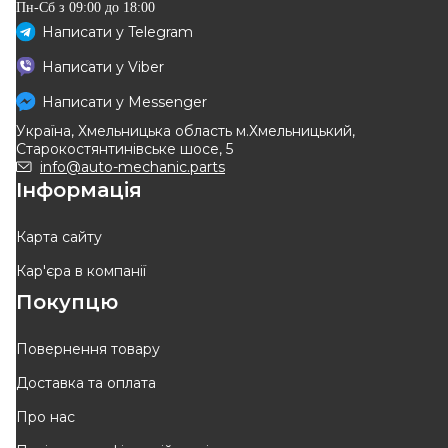
Пн-Сб з 09:00 до 18:00
Написати у
Telegram
BREMSI
BOSCH
Написати у
Viber
Гальмівні колодки пер.
Колодки гальмівні (передні)
Kangoo 97-08 (Bosch)
Renault Kangoo 98-
Написати у
Messenger
Код: BP2749
Код: 0 986 495 235
Україна, Хмельницька область м.Хмельницький,
950
грн
1 037
грн
Старокостянтинівське шосе, 5
855
грн
934
грн
info@auto-mechanic.parts
Інформація
КУПИТИ
КУПИТИ
Відправка
11.08
Відправка
завтра
Карта сайту
Кар'єра в компанії
-
10
%
-
10
%
Покупцю
Повернення товару
Доставка та оплата
OPTIMAL
BOSCH
Про нас
Гальмівні колодки дискові
Колодки гальмівні (передні)