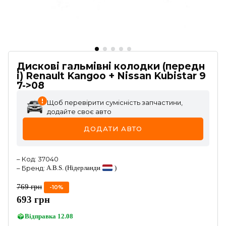
Дискові гальмівні колодки (передн
і) Renault Kangoo + Nissan Kubistar 9
7->08
Щоб перевірити сумісність запчастини,
додайте своє авто
ДОДАТИ АВТО
–
Код
:
37040
–
Бренд
:
A.B.S.
(Нідерланди
)
769
грн
-
10
%
693
грн
Відправка
12.08