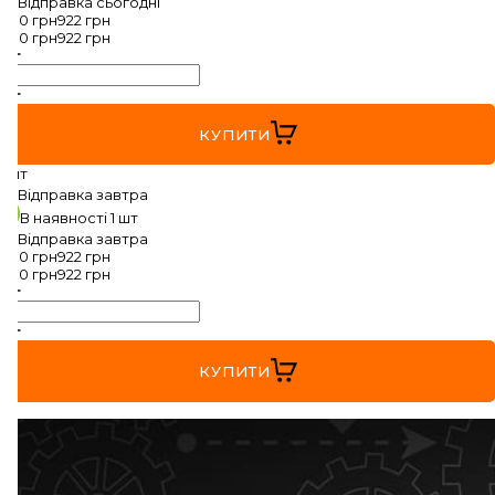
Відправка
сьогодні
830
грн
922
грн
830
грн
922
грн
VW
ZEEKR
КУПИТИ
1 шт
Відправка
завтра
В наявності
1 шт
Відправка
завтра
830
грн
922
грн
830
грн
922
грн
КУПИТИ