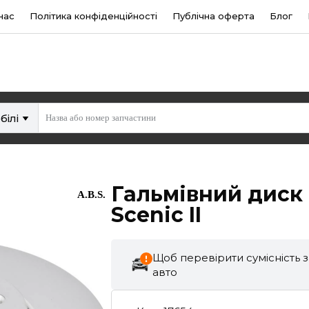
нас
Політика конфіденційності
Публічна оферта
Блог
білі
Гальмівний диск
A.B.S.
Scenic II
Щоб перевірити сумісність 
авто