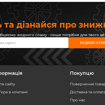
 та дізнайся про зни
біцяємо: жодного спаму - лише потрібне для твого ав
OPTIMAL
ROAD
нна адреса
ПІДПИСАТИ
редній Renault
Гальмівний диск
Гальм
Код: BS-8164C
Код: 
2 691
грн
3 045
2 422
грн
2 74
формація
Покупцю
ТИ
КУПИТИ
та сайту
Повернення това
а
08.08
Відправка
08.08
'єра в компанії
Доставка та оплат
Про нас