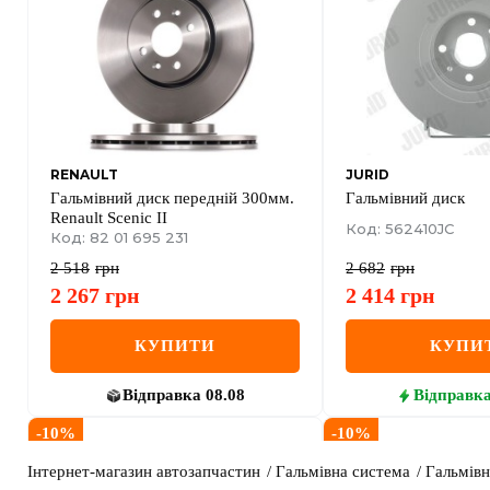
RENAULT
JURID
Гальмівний диск передній 300мм.
Гальмівний диск
Renault Scenic II
Код: 562410JC
Код: 82 01 695 231
2 518
грн
2 682
грн
2 267
грн
2 414
грн
КУПИТИ
КУПИ
Відправка
08.08
Відправк
-
10
%
-
10
%
Інтернет-магазин автозапчастин
Гальмівна система
Гальмівн