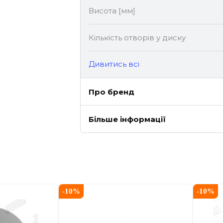
Висота [мм]
Кількість отворів у диску
Дивитись всі
Про бренд
Більше інформації
-
10
%
-
10
%