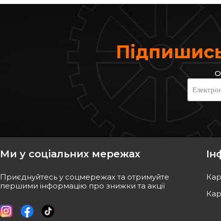
Підпишись
О
NK
FEBI BILSTEIN
Електро
Гальмівний диск
Гальмівний диск пе
Scenic II 2003–
Код: 203947
Код: 30697
1 965
грн
2 254
грн
1 769
грн
2 029
грн
Ми у соціальних мережах
Ін
КУПИТИ
КУПИ
Приєднуйтесь у соцмережах та отримуйте
Кар
Відправка
08.08
Відправк
першими інформацію про знижки та акції
Кар
-
10
%
-
10
%