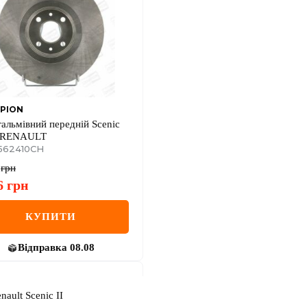
PION
гальмівний передній Scenic
- RENAULT
562410CH
грн
6
грн
КУПИТИ
Відправка
08.08
ault Scenic II