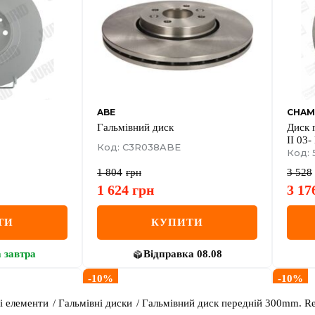
ABE
CHAM
Гальмівний диск
Диск 
II 03
Код: C3R038ABE
Код: 
1 804
грн
3 528
1 624
грн
3 17
ТИ
КУПИТИ
а
завтра
Відправка
08.08
-
10
%
-
10
%
і елементи
Гальмівні диски
Гальмівний диск передній 300mm. Ren