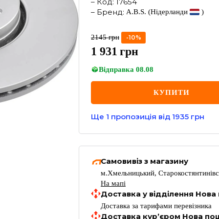
–
Код
:
17654
–
Бренд
:
A.B.S.
(Нідерланди
)
2145
грн
-
10
%
1 931
грн
Відправка
08.08
КУПИТИ
Ще
1
пропозиція
від 1935 грн
Самовивіз з магазину
м.Хмельницький, Старокостянтинівс
На мапі
Доставка у відділення Нова
Доставка за тарифами перевізника
Доставка кур’єром Нова по