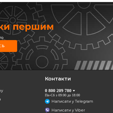
жки першим
то
HOUSE
СЬ
івний диск
61049.10
грн
1
грн
Контакти
КУПИТИ
ру
0 800 209 780
Відправка
08.08
Пн-Сб з 09:00 до 18:00
а
Написати у
Telegram
Написати у
Viber