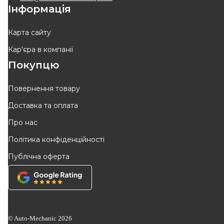
Інформація
КУПИТИ
КУПИТИ
Відправка
12.08
Відправка
завтра
Карта сайту
Кар'єра в компанії
-
10
%
-
10
%
Покупцю
Повернення товару
Доставка та оплата
NIPPARTS
TRW
Про нас
Гальмiвнi колодки барабаннi
Колодки тормозные
Політика конфіденційності
Код: J3501055
Код: GS8470
Публічна оферта
776
грн
2 179
грн
699
грн
1 962
грн
КУПИТИ
КУПИТИ
Відправка
12.08
Відправка
завтра
© Auto-Mechanic
2026