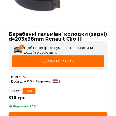
Барабанні гальмівні колодки (задні)
d=203x38mm Renault Clio III
Щоб перевірити сумісність запчастини,
додайте своє авто
ДОДАТИ АВТО
–
Код
:
9164
–
Бренд
:
A.B.S.
(Нідерланди
)
900
грн
-
10
%
810
грн
Відправка
12.08