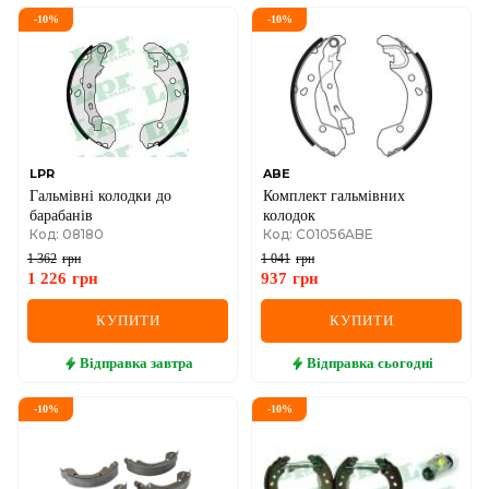
-
10
%
-
10
%
LPR
ABE
Гальмівні колодки до
Комплект гальмівних
барабанів
колодок
Код: 08180
Код: C01056ABE
1 362
грн
1 041
грн
1 226
грн
937
грн
КУПИТИ
КУПИТИ
Відправка
завтра
Відправка
сьогодні
-
10
%
-
10
%